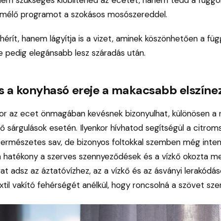
 kímélő programot a szokásos mosószereddel.
érít, hanem lágyítja is a vizet, aminek köszönhetően a fü
e pedig elegánsabb lesz száradás után.
s a konyhasó ereje a makacsabb elszíne
or az ecet önmagában kevésnek bizonyulhat, különösen a
 sárgulások esetén. Ilyenkor hívhatod segítségül a citrom
ermészetes sav, de bizonyos foltokkal szemben még intenz
 hatékony a szerves szennyeződések és a vízkő okozta me
t adsz az áztatóvízhez, az a vízkő és az ásványi lerakódás
extil vakító fehérségét anélkül, hogy roncsolná a szövet sze