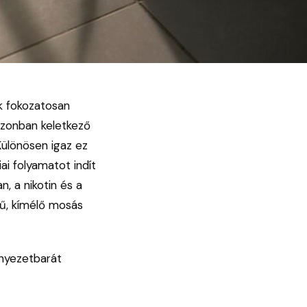
k fokozatosan
zezonban keletkező
Különösen igaz ez
ai folyamatot indít
n, a nikotin és a
rű, kímélő mosás
rnyezetbarát