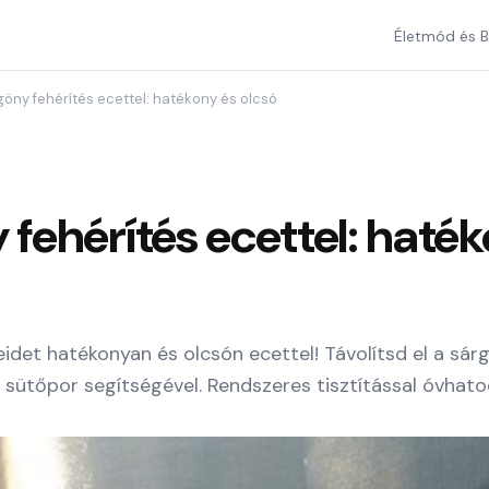
Életmód és B
öny fehérítés ecettel: hatékony és olcsó
fehérítés ecettel: haték
idet hatékonyan és olcsón ecettel! Távolítsd el a sárg
 sütőpor segítségével. Rendszeres tisztítással óvhat