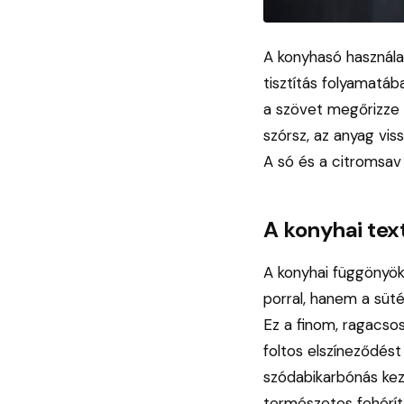
A konyhasó használa
tisztítás folyamatáb
a szövet megőrizze t
szórsz, az anyag viss
A só és a citromsav 
A konyhai text
A konyhai függönyök 
porral, hanem a süté
Ez a finom, ragacsos
foltos elszíneződés
szódabikarbónás keze
természetes fehérítő