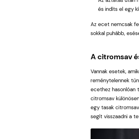
és indíts el egy
Az ecet nemcsak feh
sokkal puhább, esés
A citromsav é
Vannak esetek, amik
reménytelennek tűnő
ecethez hasonlóan t
citromsav különösen
egy tasak citromsava
segít visszaadni a t