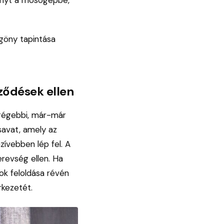
ggöny tapintása
ződések ellen
 régebbi, már-már
savat, amely az
ívebben lép fel. A
revség ellen. Ha
ok feloldása révén
rkezetét.