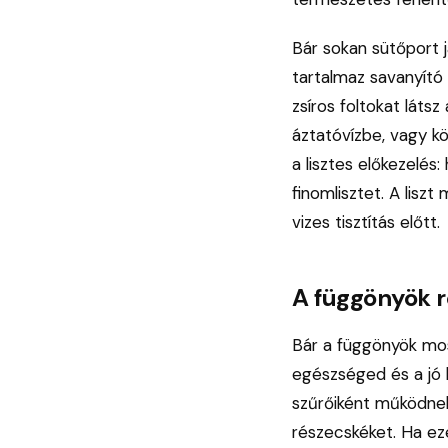
Bár sokan sütőport 
tartalmaz savanyító 
zsíros foltokat láts
áztatóvízbe, vagy k
a lisztes előkezelés
finomlisztet. A lisz
vizes tisztítás előtt.
A függönyök r
Bár a függönyök mos
egészséged és a jó 
szűrőiként működnek:
részecskéket. Ha ez