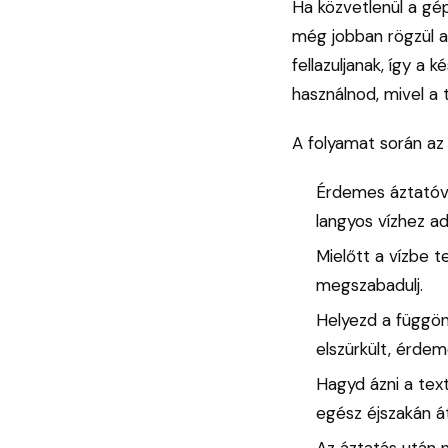
Ha közvetlenül a gép
még jobban rögzül a
fellazuljanak, így a
használnod, mivel a 
A folyamat során az
Érdemes áztatóvi
langyos vízhez ad
Mielőtt a vízbe t
megszabadulj.
Helyezd a függön
elszürkült, érde
Hagyd ázni a tex
egész éjszakán á
Az áztatás után