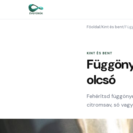
Főoldal
/
Kint és bent
/
Függ
KINT ÉS BENT
Függöny 
olcsó
Fehérítsd függönye
citromsav, só vagy