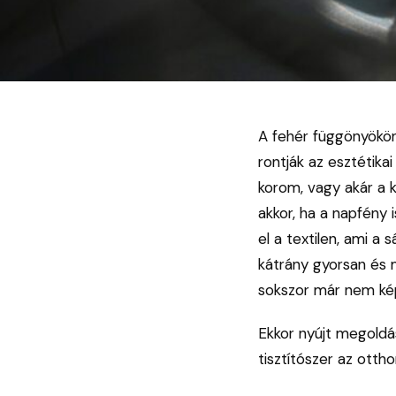
A fehér függönyökön
rontják az esztétika
korom, vagy akár a 
akkor, ha a napfény 
el a textilen, ami a 
kátrány gyorsan és 
sokszor már nem kép
Ekkor nyújt megoldá
tisztítószer az otth