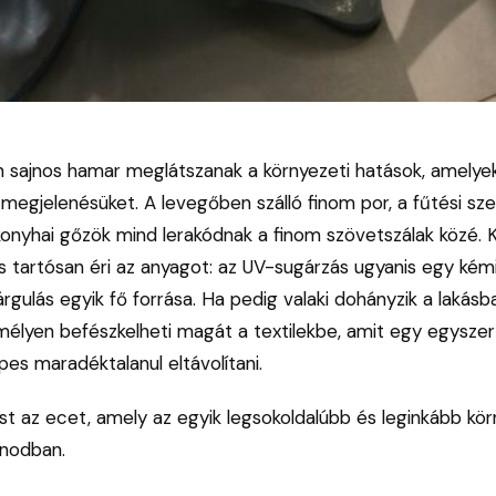
 sajnos hamar meglátszanak a környezeti hatások, amelye
i megjelenésüket. A levegőben szálló finom por, a fűtési s
konyhai gőzök mind lerakódnak a finom szövetszálak közé. 
is tartósan éri az anyagot: az UV-sugárzás ugyanis egy kémi
sárgulás egyik fő forrása. Ha pedig valaki dohányzik a lakásba
mélyen befészkelheti magát a textilekbe, amit egy egysze
es maradéktalanul eltávolítani.
st az ecet, amely az egyik legsokoldalúbb és leginkább kö
onodban.