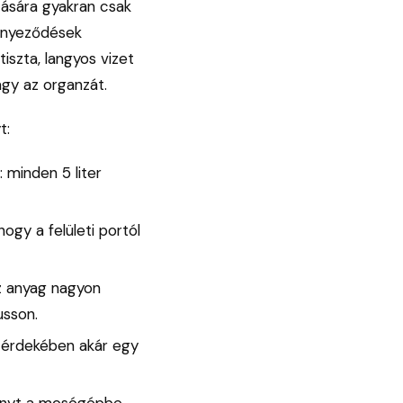
atására gyakran csak
ennyeződések
iszta, langyos vizet
agy az organzát.
t:
 minden 5 liter
ogy a felületi portól
az anyag nagyon
usson.
y érdekében akár egy
önyt a mosógépbe,