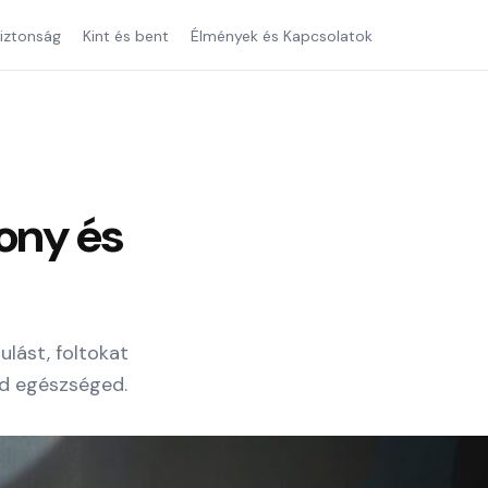
iztonság
Kint és bent
Élmények és Kapcsolatok
ony és
ulást, foltokat
od egészséged.