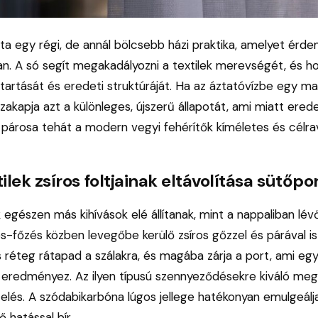
ta egy régi, de annál bölcsebb házi praktika, amelyet ér
an. A só segít megakadályozni a textilek merevségét, és ho
artását és eredeti struktúráját. Ha az áztatóvízbe egy ma
zakapja azt a különleges, újszerű állapotát, ami miatt erede
párosa tehát a modern vegyi fehérítők kíméletes és célrav
ilek zsíros foltjainak eltávolítása sütőpo
egészen más kihívások elé állítanak, mint a nappaliban lév
s-főzés közben levegőbe kerülő zsíros gőzzel és párával i
 réteg rátapad a szálakra, és magába zárja a port, ami egy
t eredményez. Az ilyen típusú szennyeződésekre kiváló meg
lés. A szódabikarbóna lúgos jellege hatékonyan emulgeálja
 hatással bír.