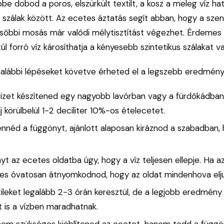
be dobod a poros, elszürkült textilt, a kosz a meleg víz h
 szálak között. Az ecetes áztatás segít abban, hogy a sz
 későbbi mosás már valódi mélytisztítást végezhet. Érdemes t
túl forró víz károsíthatja a kényesebb szintetikus szálakat v
 alábbi lépéseket követve érheted el a legszebb eredmény
zet készítened egy nagyobb lavórban vagy a fürdőkádban:
j körülbelül 1-2 deciliter 10%-os ételecetet.
ennéd a függönyt, ajánlott alaposan kiráznod a szabadban, h
yt az ecetes oldatba úgy, hogy a víz teljesen ellepje. Ha 
mes óvatosan átnyomkodnod, hogy az oldat mindenhova elj
tileket legalább 2-3 órán keresztül, de a legjobb eredmén
t is a vízben maradhatnak.
 nem szükséges kiöblítened az ecetet, hanem tedd a függ