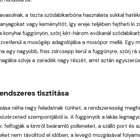
javasolnak, a tiszta szódabikarbóna használata sokkal haté
anyagokat vagy keményítőt, így ereje teljében fejtheti ki z
z a konyhai függönyön, szórj két-három evőkanál szódabikar
özvetlenül a mosógép adagolójába a mosópor mellé. Egy m
: ha egy nagyobb, friss zsírcsepp kerül a függönyre, szórj r
t magába szívja a zsiradék nagy részét, amit aztán egyszerű
endszeres tisztítása
ása néha nagy feladatnak tűnhet, a rendszeresség meghá
közérzeted szempontjából is. A függönyök a lakás legnagyo
 felfogják a kintről beáramló polleneket, a szálló port és a
eket nem távolítod el időben, a levegő mozgásával folyam