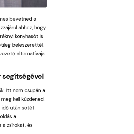
demes bevetned a
zzájárul ahhoz, hogy
réknyi konyhasót is
tileg beleszerettél.
ezető alternatívája.
r segítségével
ők. Itt nem csupán a
s meg kell küzdened.
 idő után sötét,
oldás a
 a zsírokat, és