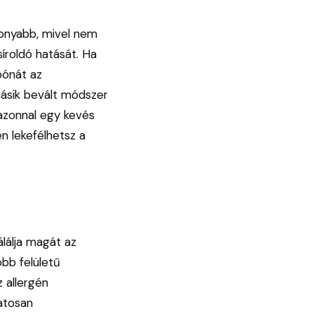
konyabb, mivel nem
síroldó hatását. Ha
bónát az
ásik bevált módszer
á azonnal egy kevés
en lekefélhetsz a
lálja magát az
bb felületű
z allergén
atosan