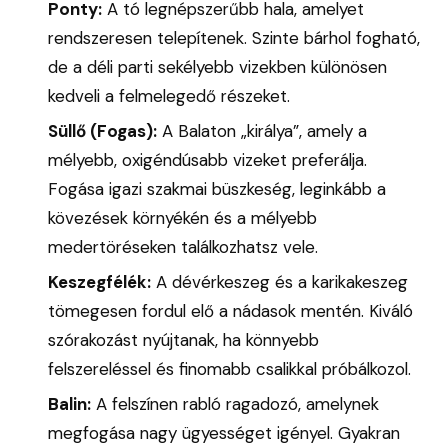
Ponty:
A tó legnépszerűbb hala, amelyet
rendszeresen telepítenek. Szinte bárhol fogható,
de a déli parti sekélyebb vizekben különösen
kedveli a felmelegedő részeket.
Süllő (Fogas):
A Balaton „királya”, amely a
mélyebb, oxigéndúsabb vizeket preferálja.
Fogása igazi szakmai büszkeség, leginkább a
kövezések környékén és a mélyebb
medertöréseken találkozhatsz vele.
Keszegfélék:
A dévérkeszeg és a karikakeszeg
tömegesen fordul elő a nádasok mentén. Kiváló
szórakozást nyújtanak, ha könnyebb
felszereléssel és finomabb csalikkal próbálkozol.
Balin:
A felszínen rabló ragadozó, amelynek
megfogása nagy ügyességet igényel. Gyakran