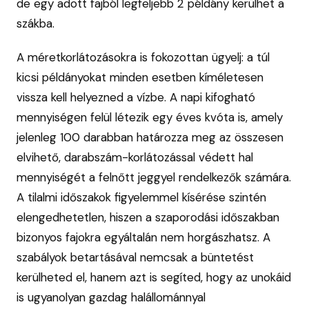
de egy adott fajból legfeljebb 2 példány kerülhet a
szákba.
A méretkorlátozásokra is fokozottan ügyelj: a túl
kicsi példányokat minden esetben kíméletesen
vissza kell helyezned a vízbe. A napi kifogható
mennyiségen felül létezik egy éves kvóta is, amely
jelenleg 100 darabban határozza meg az összesen
elvihető, darabszám-korlátozással védett hal
mennyiségét a felnőtt jeggyel rendelkezők számára.
A tilalmi időszakok figyelemmel kísérése szintén
elengedhetetlen, hiszen a szaporodási időszakban
bizonyos fajokra egyáltalán nem horgászhatsz. A
szabályok betartásával nemcsak a büntetést
kerülheted el, hanem azt is segíted, hogy az unokáid
is ugyanolyan gazdag halállománnyal