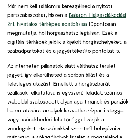
Már nem kell találomra keresgélned a nyitott
partszakaszokat, hiszen a
Balatoni Halgazdálkodási
Zrt. hivatalos térképes adatbázisa
tűpontosan
megmutatja, hol horgászhatsz legálisan. Ezek a
digitális térképek jelölik a kijelölt horgászhelyeket, a
szabadpartokat és a jegyértékesítő pontokat is.
Az interneten pillanatok alatt válthatsz területi
jegyet, így elkerülheted a sorban állást és a
felesleges utazást. Emellett a horgászbarát
szállások felkutatása is egyszerű feladat: számos
weboldal szakosodott olyan apartmanok és panziók
bemutatására, amelyek közvetlen vízparti stéggel
vagy csónakbérlési lehetőséggel várják a
vendégeket. Ha csónakkal szeretnél behajózni a
nyílt vízre, a sólyázóhelyek listáját is megtalálod a