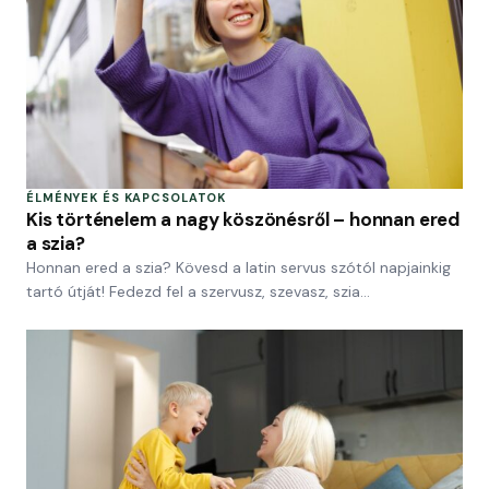
ÉLMÉNYEK ÉS KAPCSOLATOK
Kis történelem a nagy köszönésről – honnan ered
a szia?
Honnan ered a szia? Kövesd a latin servus szótól napjainkig
tartó útját! Fedezd fel a szervusz, szevasz, szia…