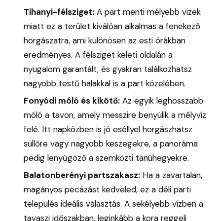
Tihanyi-félsziget:
A part menti mélyebb vizek
miatt ez a terület kiválóan alkalmas a fenekező
horgászatra, ami különösen az esti órákban
eredményes. A félsziget keleti oldalán a
nyugalom garantált, és gyakran találkozhatsz
nagyobb testű halakkal is a part közelében.
Fonyódi móló és kikötő:
Az egyik leghosszabb
móló a tavon, amely messzire benyúlik a mélyvíz
felé. Itt napközben is jó eséllyel horgászhatsz
süllőre vagy nagyobb keszegekre, a panoráma
pedig lenyűgöző a szemközti tanúhegyekre.
Balatonberényi partszakasz:
Ha a zavartalan,
magányos pecázást kedveled, ez a déli parti
település ideális választás. A sekélyebb vízben a
tavaszi időszakban, leginkább a kora reggeli