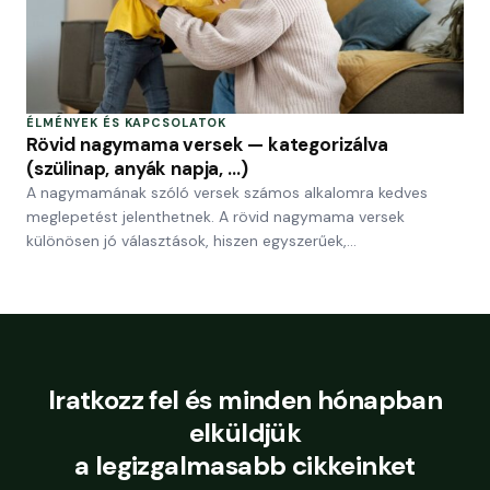
ÉLMÉNYEK ÉS KAPCSOLATOK
Rövid nagymama versek — kategorizálva
(szülinap, anyák napja, …)
A nagymamának szóló versek számos alkalomra kedves
meglepetést jelenthetnek. A rövid nagymama versek
különösen jó választások, hiszen egyszerűek,…
Iratkozz fel és minden hónapban
elküldjük
a legizgalmasabb cikkeinket