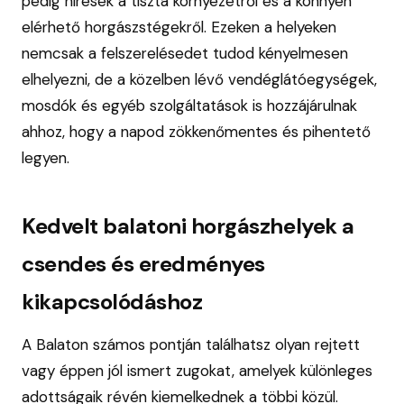
pedig híresek a tiszta környezetről és a könnyen
elérhető horgászstégekről. Ezeken a helyeken
nemcsak a felszerelésedet tudod kényelmesen
elhelyezni, de a közelben lévő vendéglátóegységek,
mosdók és egyéb szolgáltatások is hozzájárulnak
ahhoz, hogy a napod zökkenőmentes és pihentető
legyen.
Kedvelt balatoni horgászhelyek a
csendes és eredményes
kikapcsolódáshoz
A Balaton számos pontján találhatsz olyan rejtett
vagy éppen jól ismert zugokat, amelyek különleges
adottságaik révén kiemelkednek a többi közül.