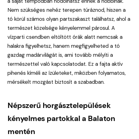
a saját tempódban hódolhatsz ennek a hobbinak.
Nem szükséges nehéz terepen túráznod, hiszen a
tó körül számos olyan partszakaszt találhatsz, ahol a
természet közelsége kényelemmel párosul. A
vízparti csendben eltöltött órák alatt nemcsak a
halakra figyelhetsz, hanem megfigyelheted a tó
gazdag madárvilágát is, ami tovább mélyíti a
természettel való kapcsolatodat. Ez a fajta aktív
pihenés kíméli az ízületeket, miközben folyamatos,
mérsékelt mozgást biztosít a szabadban.
Népszerű horgásztelepülések
kényelmes partokkal a Balaton
mentén