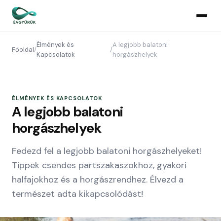
Élmények és
A legjobb balatoni
Főoldal
/
/
Kapcsolatok
horgászhelyek
ÉLMÉNYEK ÉS KAPCSOLATOK
A legjobb balatoni
horgászhelyek
Fedezd fel a legjobb balatoni horgászhelyeket!
Tippek csendes partszakaszokhoz, gyakori
halfajokhoz és a horgászrendhez. Élvezd a
természet adta kikapcsolódást!