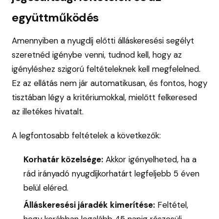
együttműködés
Amennyiben a nyugdíj előtti álláskeresési segélyt
szeretnéd igénybe venni, tudnod kell, hogy az
igényléshez szigorú feltételeknek kell megfelelned.
Ez az ellátás nem jár automatikusan, és fontos, hogy
tisztában légy a kritériumokkal, mielőtt felkeresed
az illetékes hivatalt.
A legfontosabb feltételek a következők:
Korhatár közelsége:
Akkor igényelheted, ha a
rád irányadó nyugdíjkorhatárt legfeljebb 5 éven
belül eléred.
Álláskeresési járadék kimerítése:
Feltétel,
hogy korábban legalább 45 napig részesülj