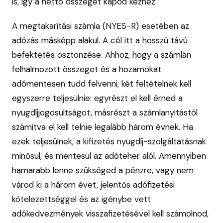
is, így a nettó összeget kapod kézhez.
A megtakarítási számla (NYES-R) esetében az
adózás másképp alakul. A cél itt a hosszú távú
befektetés ösztönzése. Ahhoz, hogy a számlán
felhalmozott összeget és a hozamokat
adómentesen tudd felvenni, két feltételnek kell
egyszerre teljesülnie: egyrészt el kell érned a
nyugdíjjogosultságot, másrészt a számlanyitástól
számítva el kell telnie legalább három évnek. Ha
ezek teljesülnek, a kifizetés nyugdíj-szolgáltatásnak
minősül, és mentesül az adóteher alól. Amennyiben
hamarabb lenne szükséged a pénzre, vagy nem
várod ki a három évet, jelentős adófizetési
kötelezettséggel és az igénybe vett
adókedvezmények visszafizetésével kell számolnod,