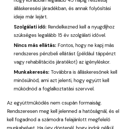
álláskeresési járadékban, és annak folyósítási
ideje már lejárt.
Szolgálati idő:
Rendelkezned kell a nyugdíjhoz
szükséges legalább 15 év szolgálati idővel.
Nincs más ellátás:
Fontos, hogy ne kapj más
rendszeres pénzbeli ellátást (például táppénzt
vagy rehabilitációs járatékot) az igényléskor.
Munkakeresés:
Továbbra is álláskeresőnek kell
minősülnöd, ami azt jelenti, hogy együtt kell
működnöd a foglalkoztatási szervvel.
Az együttműködés nem csupán formaiság.
Rendszeresen meg kell jelenned a hatóságnál, és el
kell fogadnod a számodra felajánlott megfelelő
munkahelyet. Ha úgy döntenél, hogy indok nélkül