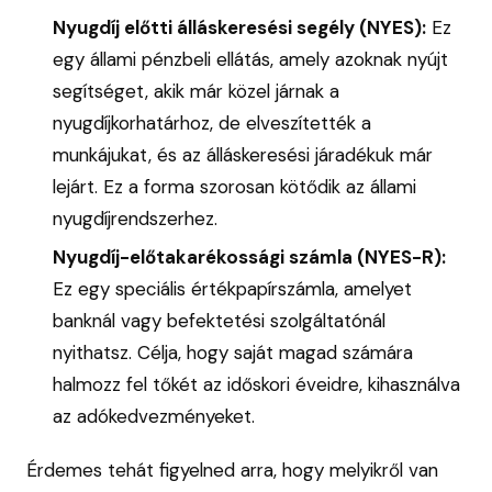
Nyugdíj előtti álláskeresési segély (NYES):
Ez
egy állami pénzbeli ellátás, amely azoknak nyújt
segítséget, akik már közel járnak a
nyugdíjkorhatárhoz, de elveszítették a
munkájukat, és az álláskeresési járadékuk már
lejárt. Ez a forma szorosan kötődik az állami
nyugdíjrendszerhez.
Nyugdíj-előtakarékossági számla (NYES-R):
Ez egy speciális értékpapírszámla, amelyet
banknál vagy befektetési szolgáltatónál
nyithatsz. Célja, hogy saját magad számára
halmozz fel tőkét az időskori éveidre, kihasználva
az adókedvezményeket.
Érdemes tehát figyelned arra, hogy melyikről van