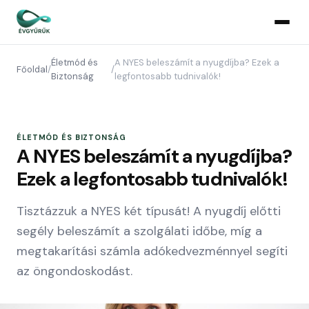
Életmód és
A NYES beleszámít a nyugdíjba? Ezek a
Főoldal
/
/
Biztonság
legfontosabb tudnivalók!
ÉLETMÓD ÉS BIZTONSÁG
A NYES beleszámít a nyugdíjba?
Ezek a legfontosabb tudnivalók!
Tisztázzuk a NYES két típusát! A nyugdíj előtti
segély beleszámít a szolgálati időbe, míg a
megtakarítási számla adókedvezménnyel segíti
az öngondoskodást.