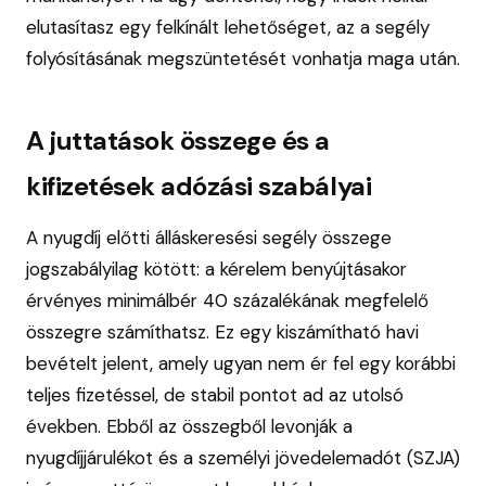
elutasítasz egy felkínált lehetőséget, az a segély
folyósításának megszüntetését vonhatja maga után.
A juttatások összege és a
kifizetések adózási szabályai
A nyugdíj előtti álláskeresési segély összege
jogszabályilag kötött: a kérelem benyújtásakor
érvényes minimálbér 40 százalékának megfelelő
összegre számíthatsz. Ez egy kiszámítható havi
bevételt jelent, amely ugyan nem ér fel egy korábbi
teljes fizetéssel, de stabil pontot ad az utolsó
években. Ebből az összegből levonják a
nyugdíjjárulékot és a személyi jövedelemadót (SZJA)