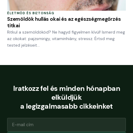
ÉLETMÓD ÉS BIZTONSÁG
Szemöldök hullás okai és az egészségmegőrzés
titkai
Ritkul a szemöldököd? Ne hagyd figyelmen kívül! Ismerd meg
az okokat: pajzsmirigy, vitaminhiány, stressz. Értsd meg
tested jelzéseit…
Iratkozz fel és minden hónapban
elküldjük
a legizgalmasabb cikkeinket