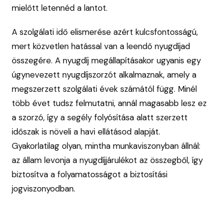
mielőtt letennéd a lantot.
A szolgálati idő elismerése azért kulcsfontosságú,
mert közvetlen hatással van a leendő nyugdíjad
összegére. A nyugdíj megállapításakor ugyanis egy
úgynevezett nyugdíjszorzót alkalmaznak, amely a
megszerzett szolgálati évek számától függ. Minél
több évet tudsz felmutatni, annál magasabb lesz ez
a szorzó, így a segély folyósítása alatt szerzett
időszak is növeli a havi ellátásod alapját.
Gyakorlatilag olyan, mintha munkaviszonyban állnál:
az állam levonja a nyugdíjjárulékot az összegből, így
biztosítva a folyamatosságot a biztosítási
jogviszonyodban.