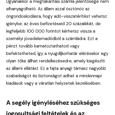
Ugyanakkor a megtakarítási számla jelentősége nem
elhanyagolható. Az állam azzal ösztönöz az
öngondoskodásra, hogy adó-visszatérítést vehetsz
igénybe: az éves befizetéseid 20 százalékát, de
legfeljebb 100 000 forintot kérhetsz vissza a
személyi jövedelemadódból a számládra. Ezt a
pénzt tovább kamatoztathatod vagy
befektetheted, így a nyugdíjkorhatár elérésekor egy
olyan tőke állhat rendelkezésedre, amely kiegészíti
az állami ellátást. Ez a fajta anyagi támasz nagyobb
szabadságot és biztonságot adhat a mindennapi
kiadások vagy a váratlan helyzetek kezelésében.
A segély igényléséhez szükséges
jogosultsági feltételek és az