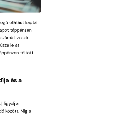
gű ellátást kaptál
ónapot táppénzen
 számát veszik
úzza le az
táppénzen töltött
ja és a
 figyelj a
dő között. Míg a