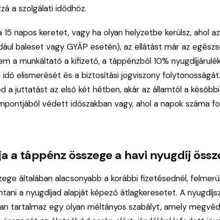
á a szolgálati idődhöz.
 15 napos keretet, vagy ha olyan helyzetbe kerülsz, ahol 
ldául baleset vagy GYÁP esetén), az ellátást már az egészs
em a munkáltató a kifizető, a táppénzből 10% nyugdíjjárulé
ti idő elismerését és a biztosítási jogviszony folytonosságát
 a juttatást az első két hétben, akár az államtól a későbbi
mpontjából védett időszakban vagy, ahol a napok száma f
lja a táppénz összege a havi nyugdíj össz
zege általában alacsonyabb a korábbi fizetésednél, felmer
tani a nyugdíjad alapját képező átlagkeresetet. A nyugdíjs
n tartalmaz egy olyan méltányos szabályt, amely megvéd a