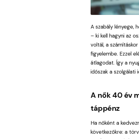
A szabály lényege, 
– ki kell hagyni az
voltál, a számításk
figyelembe. Ezzel el
átlagodat. Így a nyu
időszak a szolgálati
A nők 40 év 
táppénz
Ha nőként a kedvezmé
következőkre: a törv