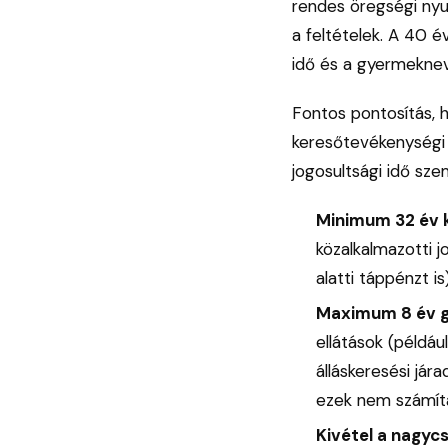
rendes öregségi nyu
a feltételek. A 40 é
idő és a gyermeknev
Fontos pontosítás, 
keresőtevékenységi id
jogosultsági idő sze
Minimum 32 év 
közalkalmazotti 
alatti táppénzt is)
Maximum 8 év g
ellátások (példáu
álláskeresési jár
ezek nem számíta
Kivétel a nagyc