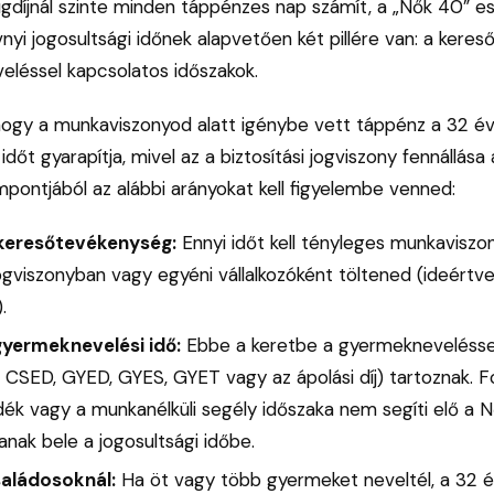
gdíjnál szinte minden táppénzes nap számít, a „Nők 40” e
vnyi jogosultsági időnek alapvetően két pillére van: a kere
eléssel kapcsolatos időszakok.
hogy a munkaviszonyod alatt igénybe vett táppénz a 32 é
őt gyarapítja, mivel az a biztosítási jogviszony fennállása a
mpontjából az alábbi arányokat kell figyelembe venned:
keresőtevékenység:
Ennyi időt kell tényleges munkaviszo
jogviszonyban vagy egyéni vállalkozóként töltened (ideért
.
yermeknevelési idő:
Ebbe a keretbe a gyermeknevelésse
l CSED, GYED, GYES, GYET vagy az ápolási díj) tartoznak. F
adék vagy a munkanélküli segély időszaka nem segíti elő a 
nak bele a jogosultsági időbe.
saládosoknál:
Ha öt vagy több gyermeket neveltél, a 32 