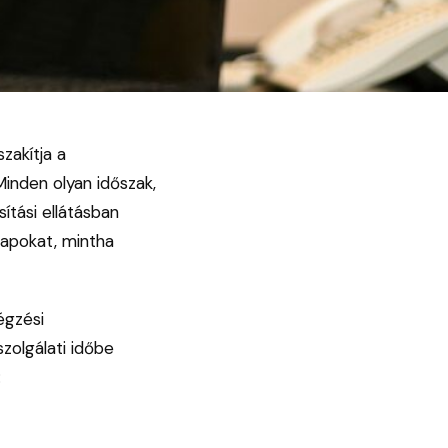
zakítja a
inden olyan időszak,
tási ellátásban
 napokat, mintha
égzési
szolgálati időbe
: