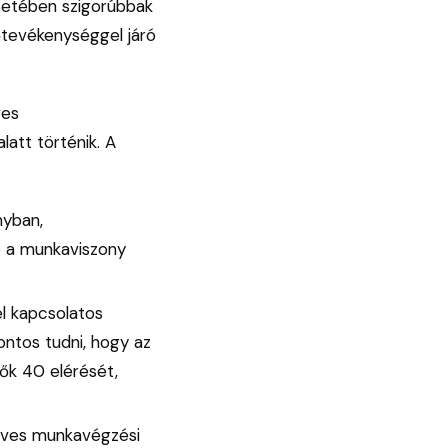
setében szigorúbbak
sőtevékenységgel járó
ves
latt történik. A
nyban,
ve a munkaviszony
l kapcsolatos
ontos tudni, hogy az
Nők 40 elérését,
éves munkavégzési