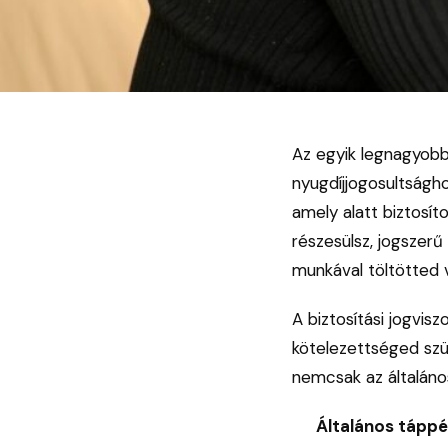
Az egyik legnagyobb
nyugdíjjogosultságh
amely alatt biztosí
részesülsz, jogszerű
munkával töltötted v
A biztosítási jogvi
kötelezettséged szün
nemcsak az általáno
Általános táppé