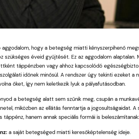
 aggodalom, hogy a betegség miatti kényszerpihenő megs
oz szükséges éveid gyűjtését. Ez az aggodalom alaptalan. M
tottként táppénzben vagy ahhoz kapcsolódó egészségbiztosí
 szolgálati időnek minősül. A rendszer úgy tekinti ezeket a
olna őket, így nem keletkezik lyuk a pályafutásodban.
szonyod a betegség alatt sem szűnik meg, csupán a munkav
etel, miközben az ellátás fenntartja a jogosultságaidat. A 
s táppénz, hanem annak speciális formái is beleszámítanak
nz:
a saját betegséged miatti keresőképtelenség ideje.