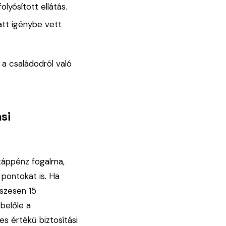
yósított ellátás.
tt igénybe vett
 a családodról való
si
táppénz fogalma,
 pontokat is. Ha
szesen 15
belőle a
es értékű biztosítási