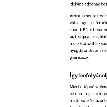
időként adódnak hozz
Amint kimerítetted a
válsz jogosulttá (pé
kapod. Bár itt már n
biztosítja a szolgála
munkáltatódtól kapod
nyugdíjrendszer sze
gyarapszik.
Így befolyáso
Mivel a táppénz öss
ez nem fogja-e leron
matematikája azonba