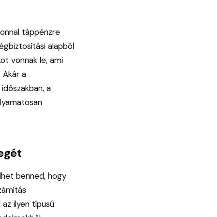
azonnal táppénzre
égbiztosítási alapból
kot vonnak le, ami
. Akár a
 időszakban, a
olyamatosan
egét
ülhet benned, hogy
zámítás
z ilyen típusú