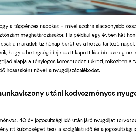
hogy a táppénzes napokat – mivel azokra alacsonyabb össze
 osztószám meghatározásakor. Ha például egy évben két h
or csak a maradék tíz hónap bérét és a hozzá tartozó napok
érik, hogy a betegség ideje alatt kapott kisebb összeg ne h
gdíjad alapja a tényleges keresetedet tükrözi, miközben a 
 idő hosszaként növeli a nyugdíjszázalékodat.
munkaviszony utáni kedvezményes nyugdí
nyes, 40 év jogosultsági idő után járó nyugdíjat tervezed,
ény itt különbséget tesz a szolgálati idő és a jogosultsági i