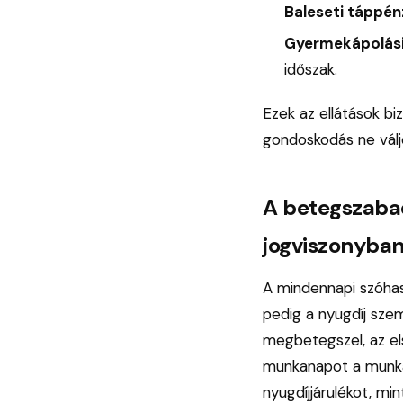
Baleseti táppén
Gyermekápolási
időszak.
Ezek az ellátások bi
gondoskodás ne válj
A betegszabad
jogviszonyba
A mindennapi szóha
pedig a nyugdíj szem
megbetegszel, az el
munkanapot a munkált
nyugdíjjárulékot, min