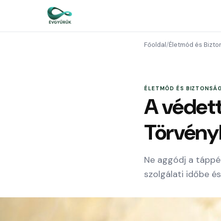
Főoldal
/
Életmód és Bizt
ÉLETMÓD ÉS BIZTONSÁ
A védett
Törvény
Ne aggódj a táppé
szolgálati időbe 