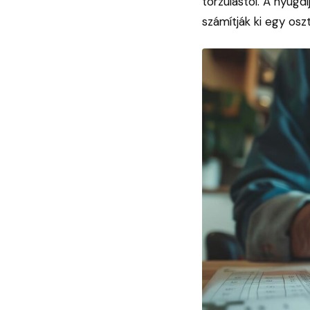
torzulástól. A nyugd
számítják ki egy osz