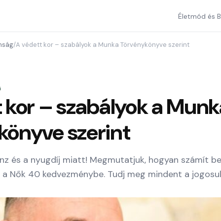
Életmód és B
onság
/
A védett kor – szabályok a Munka Törvénykönyve szerint
G
 kor – szabályok a Munk
könyve szerint
nz és a nyugdíj miatt! Megmutatjuk, hogyan számít be
és a Nők 40 kedvezménybe. Tudj meg mindent a jogosul