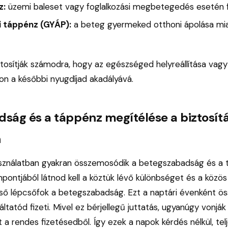
z:
üzemi baleset vagy foglalkozási megbetegedés esetén fol
 táppénz (GYÁP):
a beteg gyermeked otthoni ápolása mia
ztosítják számodra, hogy az egészséged helyreállítása vagy
on a későbbi nyugdíjad akadályává.
ság és a táppénz megítélése a biztosítá
n
sználatban gyakran összemosódik a betegszabadság és a 
pontjából látnod kell a köztük lévő különbséget és a közös
ső lépcsőfok a betegszabadság. Ezt a naptári évenként ös
atód fizeti. Mivel ez bérjellegű juttatás, ugyanúgy vonják 
t a rendes fizetésedből. Így ezek a napok kérdés nélkül, telj