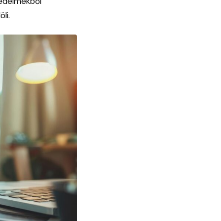
övedelmekből
li.