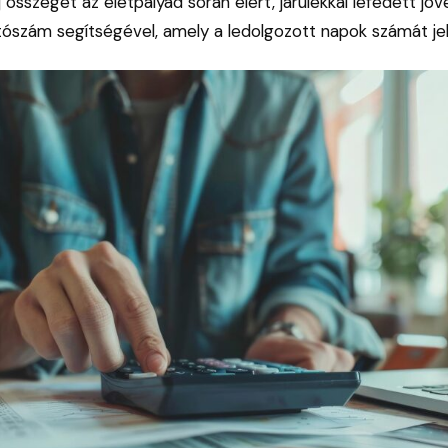
íj összegét az életpályád során elért, járulékkal lefedett j
tószám segítségével, amely a ledolgozott napok számát jelö