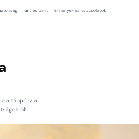
iztonság
Kint és bent
Élmények és Kapcsolatok
a
le a táppénz a
tságokról!