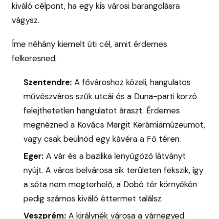
kiváló célpont, ha egy kis városi barangolásra
vágysz.
Íme néhány kiemelt úti cél, amit érdemes
felkeresned:
Szentendre:
A fővároshoz közeli, hangulatos
művészváros szűk utcái és a Duna-parti korzó
felejthetetlen hangulatot áraszt. Érdemes
megnézned a Kovács Margit Kerámiamúzeumot,
vagy csak beülnöd egy kávéra a Fő téren.
Eger:
A vár és a bazilika lenyűgöző látványt
nyújt. A város belvárosa sík területen fekszik, így
a séta nem megterhelő, a Dobó tér környékén
pedig számos kiváló éttermet találsz.
Veszprém:
A királynék városa a várnegyed