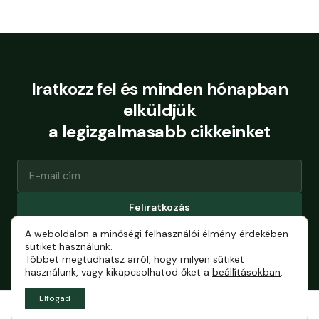
Iratkozz fel és minden hónapban
elküldjük
a legizgalmasabb cikkeinket
Feliratkozás
A weboldalon a minőségi felhasználói élmény érdekében
Bármikor leiratkozhatsz.
sütiket használunk.
Többet megtudhatsz arról, hogy milyen sütiket
használunk, vagy kikapcsolhatod őket a
beállításokban
.
Elfogad
Általános szerződési feltételek
Impresszum