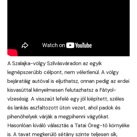
A Szalajka-völgy Szilvásváradon az egyik
legnépszerűbb célpont, nem véletlenül. A völgy
bejáratáig autóval is eljuthatsz, onnan pedig az erdei
kisvasúttal kényelmesen felutazhatsz a Fátyol-
vízesésig. A visszaút lefelé egy jól kiépített, széles
és lankás aszfaltozott úton vezet, ahol padok és
pihenőhelyek várják a megpihenni vágyókat.
Hasonlóan kiváló választás a Tatai Öreg-tó környéke
is. A tavat megkerülő sétány szinte teljesen sík,