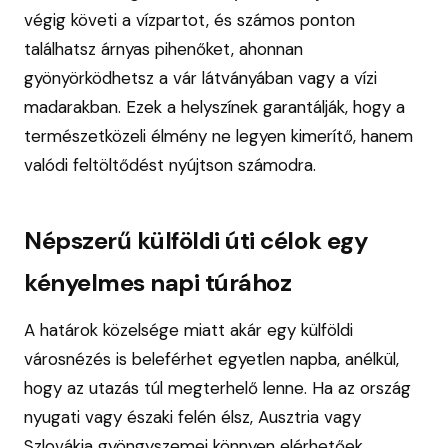
végig követi a vízpartot, és számos ponton
találhatsz árnyas pihenőket, ahonnan
gyönyörködhetsz a vár látványában vagy a vízi
madarakban. Ezek a helyszínek garantálják, hogy a
természetközeli élmény ne legyen kimerítő, hanem
valódi feltöltődést nyújtson számodra.
Népszerű külföldi úti célok egy
kényelmes napi túrához
A határok közelsége miatt akár egy külföldi
városnézés is beleférhet egyetlen napba, anélkül,
hogy az utazás túl megterhelő lenne. Ha az ország
nyugati vagy északi felén élsz, Ausztria vagy
Szlovákia gyöngyszemei könnyen elérhetőek.