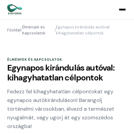
Élmények és
Egynapos kirándulás autóval:
Főoldal
/
/
Kapcsolatok
kihagyhatatlan célpontok
ÉLMÉNYEK ÉS KAPCSOLATOK
Egynapos kirándulás autóval:
kihagyhatatlan célpontok
Fedezz fel kihagyhatatlan célpontokat egy
egynapos autókiránduláson! Barangolj
történelmi városokban, élvezd a természet
nyugalmát, vagy ugorj át egy szomszédos
országba!