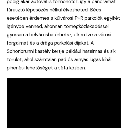
pedig akár autóval is felmehetsz, így a panorámát
fárasztó lépcsőzés nélkül élvezheted. Bécs
esetében érdemes a külvárosi P+R parkolók egyikét
igénybe venned, ahonnan tömegközlekedéssel
gyorsan a belvárosba érhetsz, elkerülve a városi
forgalmat és a drága parkolási díjakat. A
Schönbrunni kastély kertje például hatalmas és sík
terület, ahol számtalan pad és árnyas lugas kínál
pihenési lehetőséget a séta közben.