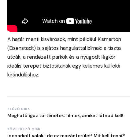
A határ menti kisvárosok, mint például Kismarton
(Eisenstadt) is sajátos hangulattal bírnak: a tiszta
utcák, a rendezett parkok és a nyugodt légkör
ideális terepet biztosítanak egy kellemes külföldi
kiránduláshoz.
ELŐZŐ CIKK
Megható igaz történetek: filmek, amiket látnod kell!
KÖVETKEZŐ CIKK
Ideparkolt valaki, de ez magánterület! Mit kell tenni?