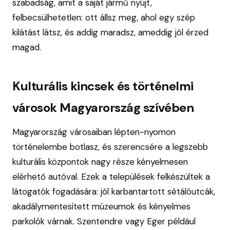
szabadság, amit a saját jármű nyújt,
felbecsülhetetlen: ott állsz meg, ahol egy szép
kilátást látsz, és addig maradsz, ameddig jól érzed
magad.
Kulturális kincsek és történelmi
városok Magyarország szívében
Magyarország városaiban lépten-nyomon
történelembe botlasz, és szerencsére a legszebb
kulturális központok nagy része kényelmesen
elérhető autóval. Ezek a települések felkészültek a
látogatók fogadására: jól karbantartott sétálóutcák,
akadálymentesített múzeumok és kényelmes
parkolók várnak. Szentendre vagy Eger például