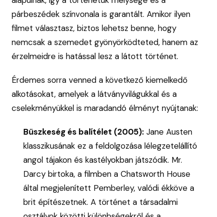
párbeszédek színvonala is garantált. Amikor ilyen
filmet választasz, biztos lehetsz benne, hogy
nemcsak a szemedet gyönyörködteted, hanem az
érzelmeidre is hatással lesz a látott történet.
Érdemes sorra venned a következő kiemelkedő
alkotásokat, amelyek a látványvilágukkal és a
cselekményükkel is maradandó élményt nyújtanak:
Büszkeség és balítélet (2005):
Jane Austen
klasszikusának ez a feldolgozása lélegzetelállító
angol tájakon és kastélyokban játszódik. Mr.
Darcy birtoka, a filmben a Chatsworth House
által megjelenített Pemberley, valódi ékköve a
brit építészetnek. A történet a társadalmi
osztályok közötti különbségekről és a