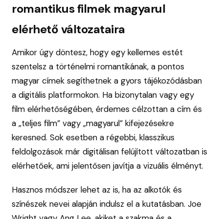
romantikus filmek magyarul
elérhető változataira
Amikor úgy döntesz, hogy egy kellemes estét
szentelsz a történelmi romantikának, a pontos
magyar címek segíthetnek a gyors tájékozódásban
a digitális platformokon. Ha bizonytalan vagy egy
film elérhetőségében, érdemes célzottan a cím és
a „teljes film” vagy „magyarul” kifejezésekre
keresned. Sok esetben a régebbi, klasszikus
feldolgozások már digitálisan felújított változatban is
elérhetőek, ami jelentősen javítja a vizuális élményt.
Hasznos módszer lehet az is, ha az alkotók és
színészek nevei alapján indulsz el a kutatásban. Joe
Wright vagy Ang Lee, akiket a szakma és a