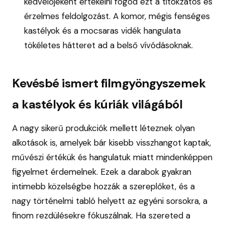
kedvelőjeként értékelni fogod ezt a titokzatos és
érzelmes feldolgozást. A komor, mégis fenséges
kastélyok és a mocsaras vidék hangulata
tökéletes hátteret ad a belső vívódásoknak.
Kevésbé ismert filmgyöngyszemek
a kastélyok és kúriák világából
A nagy sikerű produkciók mellett léteznek olyan
alkotások is, amelyek bár kisebb visszhangot kaptak,
művészi értékük és hangulatuk miatt mindenképpen
figyelmet érdemelnek. Ezek a darabok gyakran
intimebb közelségbe hozzák a szereplőket, és a
nagy történelmi tabló helyett az egyéni sorsokra, a
finom rezdülésekre fókuszálnak. Ha szereted a