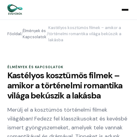
Kastélyos kosztümös filmek – amikor a
Élmények és
Főoldal
/
/
történelmi romantika világa bekúszik a
Kapcsolatok
lakásba
ÉLMÉNYEK ÉS KAPCSOLATOK
Kastélyos kosztümös filmek –
amikor a történelmi romantika
világa bekúszik a lakásba
Merülj el a kosztümös történelmi filmek
világában! Fedezz fel klasszikusokat és kevésbé
ismert gyöngyszemeket, amelyek tele vannak
romantikával és drámával. Tippeket is adunk,