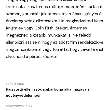
kritikusok a kosztümös műfaj mestereiként tartanak
számon, garanciát jelentenek a vizuálisan igényes és
érzelemgazdag alkotásokra. Ha megkedvelted Keira
Knightley vagy Colin Firth játékát, érdemes
megnézned a korábbi munkáikat is. Ne feledd
ellenőrizni azt sem, hogy az adott film rendelkezik-e
magyar szinkronnal vagy felirattal, hogy zavartalanul
élvezhesd a párbeszédeket.
ELŐZŐ CIKK
Pajzstetű ellen szódabikarbóna alkalmazása a
növényvédelemben
KÖVETKEZŐ CIKK