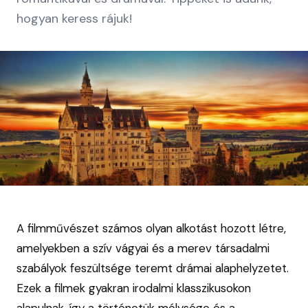
hogyan keress rájuk!
A filmművészet számos olyan alkotást hozott létre,
amelyekben a szív vágyai és a merev társadalmi
szabályok feszültsége teremt drámai alaphelyzetet.
Ezek a filmek gyakran irodalmi klasszikusokon
alapulnak, így a történetük mélysége és a