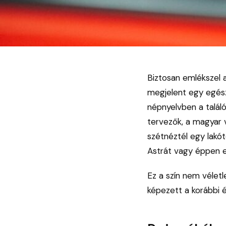
Biztosan emlékszel 
megjelent egy egész
népnyelvben a találó
tervezők, a magyar 
szétnéztél egy lakóte
Astrát vagy éppen e
Ez a szín nem vélet
képezett a korábbi 