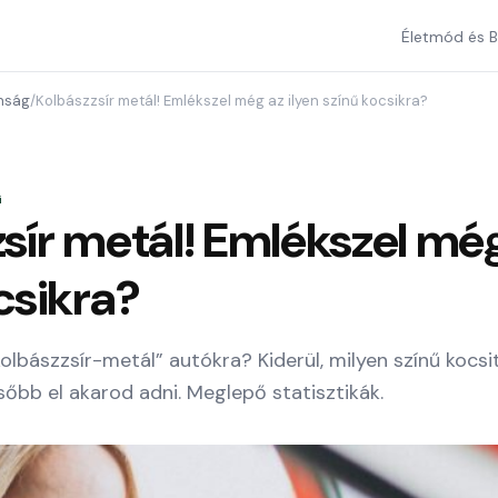
Életmód és B
onság
/
Kolbászzsír metál! Emlékszel még az ilyen színű kocsikra?
G
sír metál! Emlékszel még
csikra?
olbászzsír-metál” autókra? Kiderül, milyen színű kocs
sőbb el akarod adni. Meglepő statisztikák.