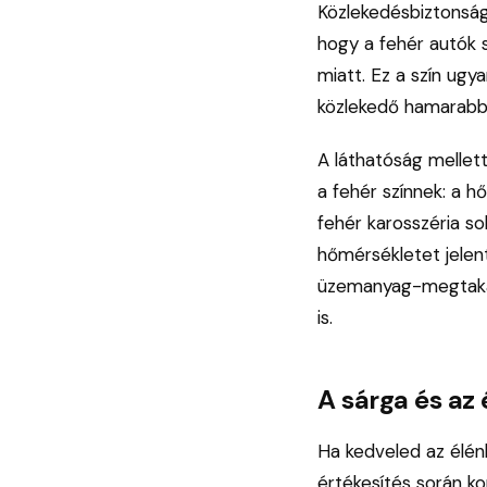
Közlekedésbiztonság
hogy a fehér autók s
miatt. Ez a szín ugy
közlekedő hamarabb
A láthatóság mellet
a fehér színnek: a hő
fehér karosszéria s
hőmérsékletet jelen
üzemanyag-megtakar
is.
A sárga és az 
Ha kedveled az élénk
értékesítés során ko