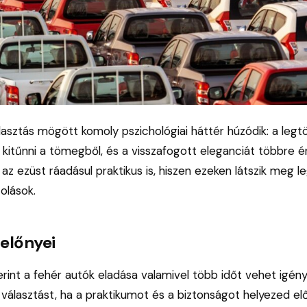
álasztás mögött komoly pszichológiai háttér húzódik: a leg
kitűnni a tömegből, és a visszafogott eleganciát többre ért
s az ezüst ráadásul praktikus is, hiszen ezeken látszik meg 
olások.
 előnyei
zerint a fehér autók eladása valamivel több időt vehet igé
választást, ha a praktikumot és a biztonságot helyezed el