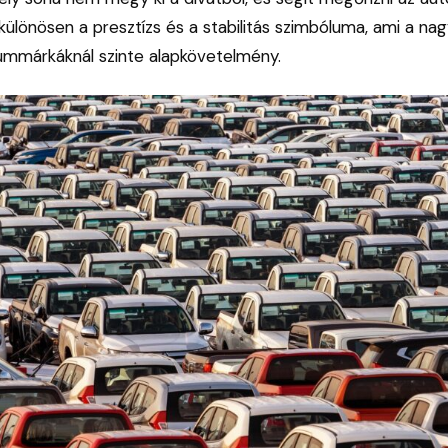
 különösen a presztízs és a stabilitás szimbóluma, ami a n
ummárkáknál szinte alapkövetelmény.