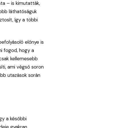
a – is kimutatták,
jobb láthatóságuk
tosít, így a többi
efolyásoló előnye is
lni fogod, hogy a
mcsak kellemesebb
íti, ami végső soron
bb utazások során
ogy a későbbi
ideje gyakran