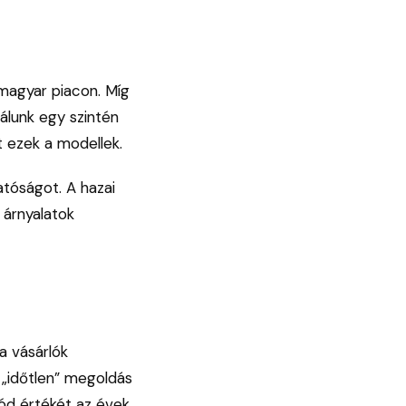
magyar piacon. Míg
álunk egy szintén
 ezek a modellek.
atóságot. A hazai
 árnyalatok
a vásárlók
y „időtlen” megoldás
tód értékét az évek