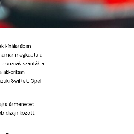
ek kínálatában
t hamar megkapta a
s bronznak szánták a
a akkoriban
uzuki Swiftet, Opel
fajta átmenetet
 dizájn között.