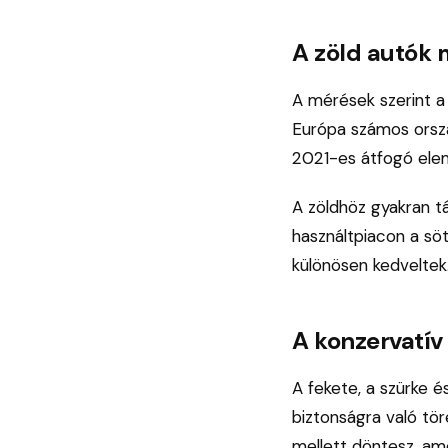
A zöld autók 
A mérések szerint a
Európa számos orszá
2021-es átfogó elem
A zöldhöz gyakran t
használtpiacon a sö
különösen kedveltek
A konzervatív
A fekete, a szürke é
biztonságra való töre
mellett döntesz, am