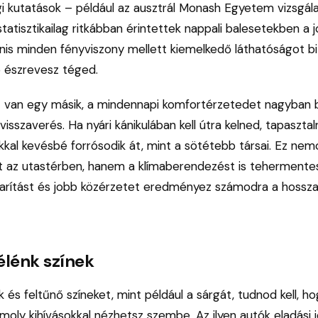
i kutatások – például az ausztrál Monash Egyetem vizsgálat
tatisztikailag ritkábban érintettek nappali balesetekben a 
anis minden fényviszony mellett kiemelkedő láthatóságot biz
 észrevesz téged.
t van egy másik, a mindennapi komfortérzetedet nagyban b
visszaverés. Ha nyári kánikulában kell útra kelned, tapaszta
okkal kevésbé forrósodik át, mint a sötétebb társai. Ez ne
t az utastérben, hanem a klímaberendezést is tehermentes
ítást és jobb közérzetet eredményez számodra a hossza
élénk színek
 és feltűnő színeket, mint például a sárgát, tudnod kell, h
moly kihívásokkal nézhetsz szembe. Az ilyen autók eladási 