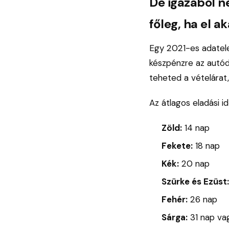
De igazából n
főleg, ha el a
Egy 2021-es adatele
készpénzre az autód.
teheted a vételárat
Az átlagos eladási i
Zöld:
14 nap
Fekete:
18 nap
Kék:
20 nap
Szürke és Ezüst:
Fehér:
26 nap
Sárga:
31 nap va