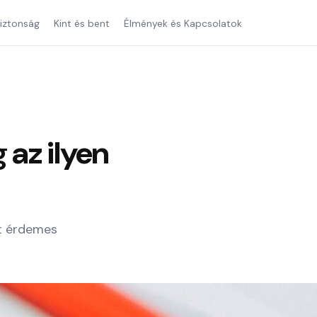
iztonság
Kint és bent
Élmények és Kapcsolatok
 az ilyen
it érdemes