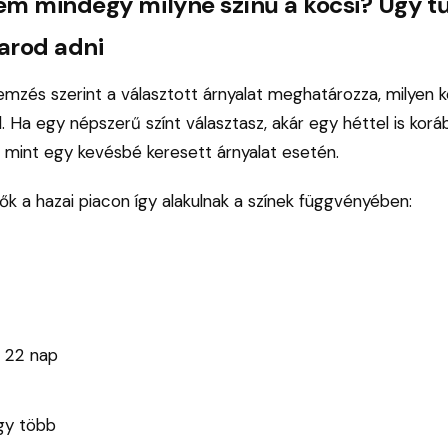
em mindegy milyne színű a kocsi? Úgy t
karod adni
mzés szerint a választott árnyalat meghatározza, milyen 
 Ha egy népszerű színt választasz, akár egy héttel is kor
, mint egy kevésbé keresett árnyalat esetén.
dők a hazai piacon így alakulnak a színek függvényében:
22 nap
gy több