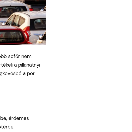
több sofőr nem
ékeli a pillanatnyi
legkevésbé a por
nybe, érdemes
őtérbe.