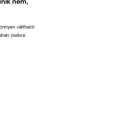
űnik nem,
könnyen váltható
ábban zsebre