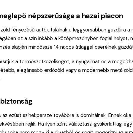
meglepő népszerűsége a hazai piacon
 zöld fényezésű autók találnak a leggyorsabban gazdára a 
gában ez a szín inkább a középmezőnyben foglal helyet, n
zés alapján mindössze 14 napos átlaggal cserélnek gazdát
ársítjuk a természetközeliséget, a nyugalmat és a megbízh
tétebb, elegánsabb erdőzöld vagy a modernebb metálzöld
.
 biztonság
s az ezüst színekpersze továbbra is dominálnak. Ennek oka 
kvésében rejlik. Ha ilyen színt választasz, gyakorlatilag eg
ely soha nem megy ki a divatból, és segít megőrizni az au