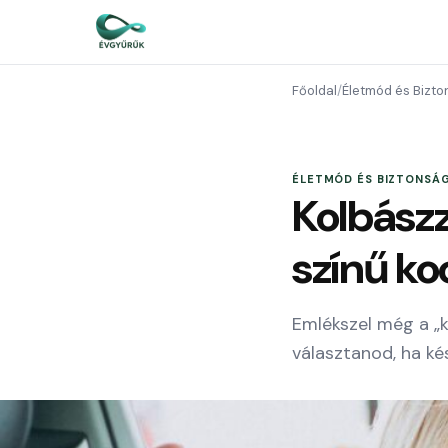
Főoldal
/
Életmód és Bizt
ÉLETMÓD ÉS BIZTONSÁ
Kolbászz
színű ko
Emlékszel még a „k
választanod, ha ké