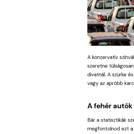
A konzervatív színv
szeretne túlságosan 
divatnál. A szürke é
vagy az apróbb karc
A fehér autók
Bár a statisztikák s
megfontolnod ezt a 