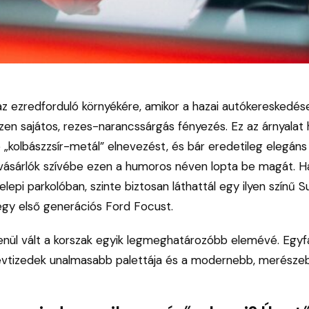
az ezredforduló környékére, amikor a hazai autókereskedés
en sajátos, rezes-narancssárgás fényezés. Ez az árnyala
 „kolbászzsír-metál” elnevezést, és bár eredetileg elegán
vásárlók szívébe ezen a humoros néven lopta be magát. H
lepi parkolóban, szinte biztosan láthattál egy ilyen színű S
gy első generációs Ford Focust.
lenül vált a korszak egyik legmeghatározóbb elemévé. Egy
évtizedek unalmasabb palettája és a modernebb, merészebb