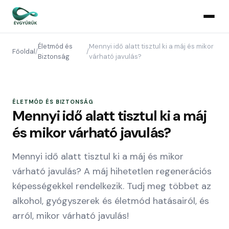
Életmód és
Mennyi idő alatt tisztul ki a máj és mikor
Főoldal
/
/
Biztonság
várható javulás?
ÉLETMÓD ÉS BIZTONSÁG
Mennyi idő alatt tisztul ki a máj
és mikor várható javulás?
Mennyi idő alatt tisztul ki a máj és mikor
várható javulás? A máj hihetetlen regenerációs
képességekkel rendelkezik. Tudj meg többet az
alkohol, gyógyszerek és életmód hatásairól, és
arról, mikor várható javulás!