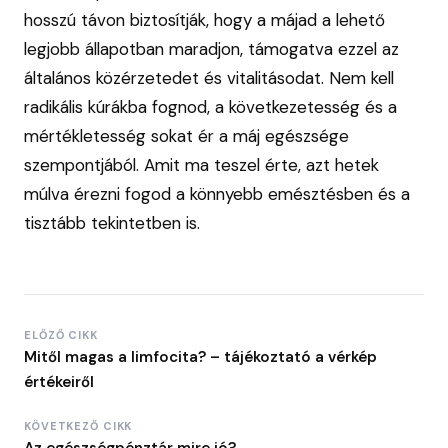
hosszú távon biztosítják, hogy a májad a lehető
legjobb állapotban maradjon, támogatva ezzel az
általános közérzetedet és vitalitásodat. Nem kell
radikális kúrákba fognod, a következetesség és a
mértékletesség sokat ér a máj egészsége
szempontjából. Amit ma teszel érte, azt hetek
múlva érezni fogod a könnyebb emésztésben és a
tisztább tekintetben is.
ELŐZŐ CIKK
Mitől magas a limfocita? – tájékoztató a vérkép
értékeiről
KÖVETKEZŐ CIKK
Az egészségpénztár mire jó?