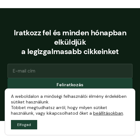
Iratkozz fel és minden hónapban
elküldjük
a legizgalmasabb cikkeinket
Feliratkozás
A weboldalon a minőségi felhasználói élmény érdekében
Bármikor leiratkozhatsz.
sütiket használunk.
Többet megtudhatsz arról, hogy milyen sütiket
használunk, vagy kikapcsolhatod őket a
beállításokban
.
Elfogad
Általános szerződési feltételek
Impresszum