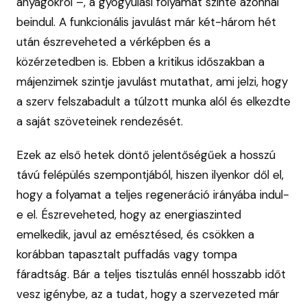
anyagokról –, a gyógyulási folyamat szinte azonnal
beindul. A funkcionális javulást már két-három hét
után észreveheted a vérképben és a
közérzetedben is. Ebben a kritikus időszakban a
májenzimek szintje javulást mutathat, ami jelzi, hogy
a szerv felszabadult a túlzott munka alól és elkezdte
a saját szöveteinek rendezését.
Ezek az első hetek döntő jelentőségűek a hosszú
távú felépülés szempontjából, hiszen ilyenkor dől el,
hogy a folyamat a teljes regeneráció irányába indul-
e el. Észreveheted, hogy az energiaszinted
emelkedik, javul az emésztésed, és csökken a
korábban tapasztalt puffadás vagy tompa
fáradtság. Bár a teljes tisztulás ennél hosszabb időt
vesz igénybe, az a tudat, hogy a szervezeted már