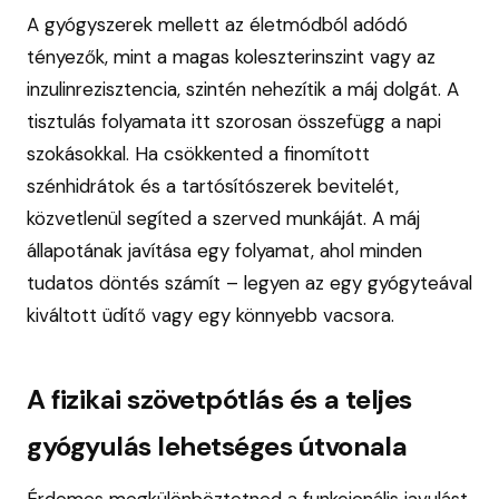
A gyógyszerek mellett az életmódból adódó
tényezők, mint a magas koleszterinszint vagy az
inzulinrezisztencia, szintén nehezítik a máj dolgát. A
tisztulás folyamata itt szorosan összefügg a napi
szokásokkal. Ha csökkented a finomított
szénhidrátok és a tartósítószerek bevitelét,
közvetlenül segíted a szerved munkáját. A máj
állapotának javítása egy folyamat, ahol minden
tudatos döntés számít – legyen az egy gyógyteával
kiváltott üdítő vagy egy könnyebb vacsora.
A fizikai szövetpótlás és a teljes
gyógyulás lehetséges útvonala
Érdemes megkülönböztetned a funkcionális javulást