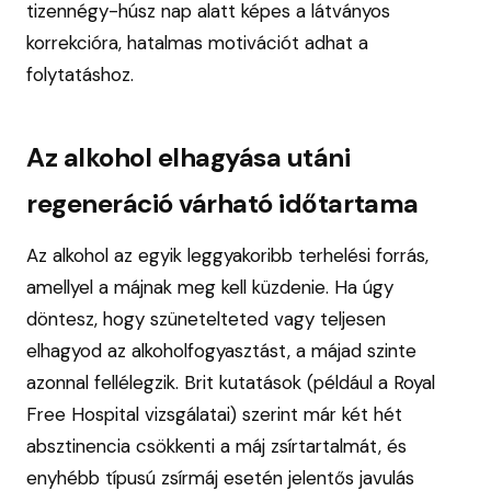
tizennégy-húsz nap alatt képes a látványos
korrekcióra, hatalmas motivációt adhat a
folytatáshoz.
Az alkohol elhagyása utáni
regeneráció várható időtartama
Az alkohol az egyik leggyakoribb terhelési forrás,
amellyel a májnak meg kell küzdenie. Ha úgy
döntesz, hogy szünetelteted vagy teljesen
elhagyod az alkoholfogyasztást, a májad szinte
azonnal fellélegzik. Brit kutatások (például a Royal
Free Hospital vizsgálatai) szerint már két hét
absztinencia csökkenti a máj zsírtartalmát, és
enyhébb típusú zsírmáj esetén jelentős javulás