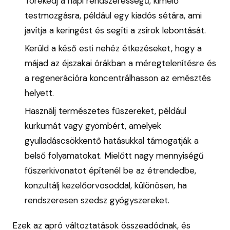
Törekedj a napi rendszerességű, kímélő
testmozgásra, például egy kiadós sétára, ami
javítja a keringést és segíti a zsírok lebontását.
Kerüld a késő esti nehéz étkezéseket, hogy a
májad az éjszakai órákban a méregtelenítésre és
a regenerációra koncentrálhasson az emésztés
helyett.
Használj természetes fűszereket, például
kurkumát vagy gyömbért, amelyek
gyulladáscsökkentő hatásukkal támogatják a
belső folyamatokat. Mielőtt nagy mennyiségű
fűszerkivonatot építenél be az étrendedbe,
konzultálj kezelőorvosoddal, különösen, ha
rendszeresen szedsz gyógyszereket.
Ezek az apró változtatások összeadódnak, és