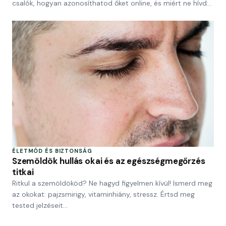
csalók, hogyan azonosíthatod őket online, és miért ne hívd…
ÉLETMÓD ÉS BIZTONSÁG
Szemöldök hullás okai és az egészségmegőrzés
titkai
Ritkul a szemöldököd? Ne hagyd figyelmen kívül! Ismerd meg
az okokat: pajzsmirigy, vitaminhiány, stressz. Értsd meg
tested jelzéseit…