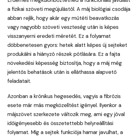
a fizikai szöveti megújulástól. A máj biológiai csodája
abban rejlik, hogy akár egy műtéti beavatkozás
vagy nagyobb szöveti veszteség után is képes
visszanyerni eredeti méretét. Ez a folyamat
döbbenetesen gyors: hetek alatt képes új sejteket
produkálni a hiányzó részek pótlására. Ez a fajta
növekedési képesség biztosítja, hogy a máj még
jelentős behatások után is elláthassa alapvető
feladatait.
Azonban a krónikus hegesedés, vagyis a fibrózis
esete már más megközelítést igényel. Ilyenkor a
májszövet szerkezete változik meg, ami egy jóval
időigényesebb és összetettebb helyreállítási
folyamat. Míg a sejtek funkciója hamar javulhat, a