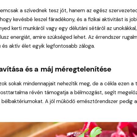
nemcsak a szívednek tesz jót, hanem az egész szervezeted
i, hogy kevésbé leszel fáradékony, és a fizikai aktivitást is j
ed kerti munkáról vagy egy délutáni sétáról az unokákkal, 
lusz energiát, amire szükséged lehet. Az érrendszer ruga
és aktív élet egyik legfontosabb záloga.
avítása és a máj méregtelenítése
ok sokak mindennapjait nehezítik meg, de a cékla ezen a t
rosttartalma révén támogatja a bélmozgást, segít megelőz
os bélbaktériumokat. A jól működő emésztőrendszer pedig