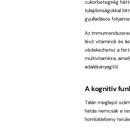
cukorbetegség hátter
tulajdonságokkal bír
gyulladásos folyamat
Az immunrendszered
lévő vitaminok és á
védekezhetsz a fert
multivitaminra, ame
adalékanyagtól.
A kognitív fu
Talán meglepő számod
hatás nemcsak a test
homloklebeny terüle