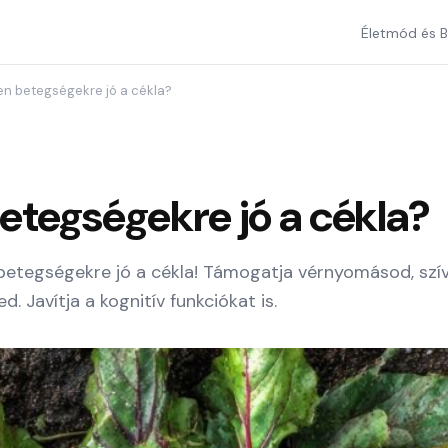
Életmód és B
en betegségekre jó a cékla?
etegségekre jó a cékla?
n betegségekre jó a cékla! Támogatja vérnyomásod, sz
 Javítja a kognitív funkciókat is.