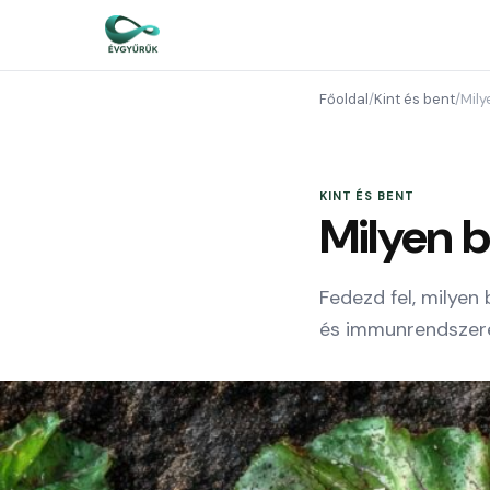
Főoldal
/
Kint és bent
/
Mily
KINT ÉS BENT
Milyen b
Fedezd fel, milye
és immunrendszered.