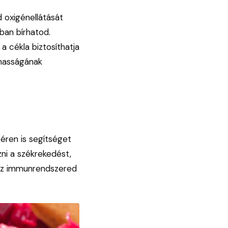
 oxigénellátását
obban bírhatod.
a cékla biztosíthatja
lmasságának
éren is segítséget
ni a székrekedést,
 az immunrendszered