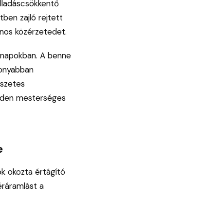
ulladáscsökkentő
ben zajló rejtett
ános közérzetedet.
ónapokban. A benne
konyabban
észetes
minden mesterséges
e
ok okozta értágító
éráramlást a