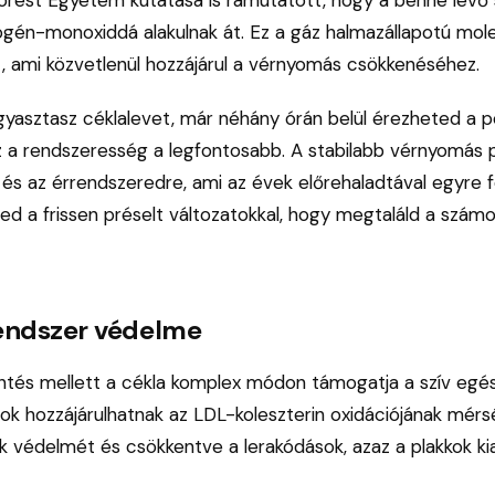
gén-monoxiddá alakulnak át. Ez a gáz halmazállapotú moleku
t, ami közvetlenül hozzájárul a vérnyomás csökkenéséhez.
yasztasz céklalevet, már néhány órán belül érezheted a poz
 a rendszeresség a legfontosabb. A stabilabb vérnyomás
 és az érrendszeredre, ami az évek előrehaladtával egyre f
ed a frissen préselt változatokkal, hogy megtaláld a szá
rendszer védelme
tés mellett a cékla komplex módon támogatja a szív egé
sok hozzájárulhatnak az LDL-koleszterin oxidációjának mérs
k védelmét és csökkentve a lerakódások, azaz a plakkok ki