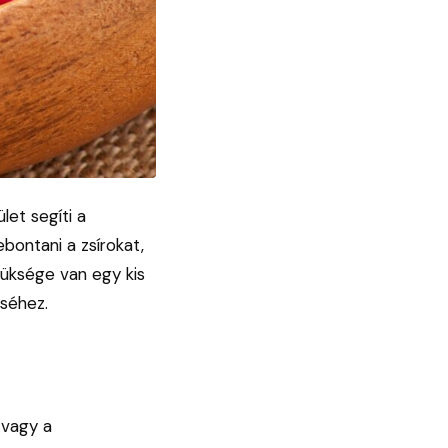
let segíti a
bontani a zsírokat,
züksége van egy kis
éséhez.
 vagy a