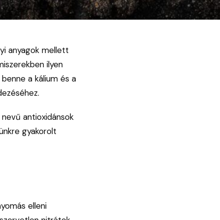
nyi anyagok mellett
miszerekben ilyen
 benne a kálium és a
edezéséhez.
n nevű antioxidánsok
tünkre gyakorolt
nyomás elleni
zervetlen nitrátok