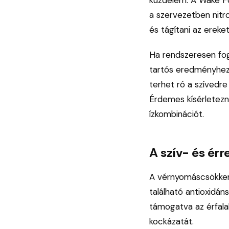
a szervezetben nitro
és tágítani az ereke
Ha rendszeresen fog
tartós eredményhez
terhet ró a szívedre
Érdemes kísérletezn
ízkombinációt.
A szív- és ér
A vérnyomáscsökken
található antioxidán
támogatva az érfala
kockázatát.