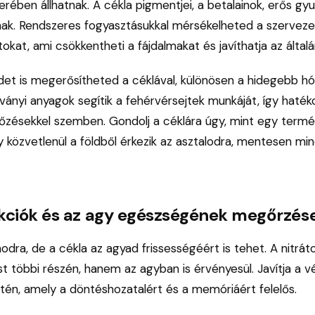
ében állhatnak. A cékla pigmentjei, a betalainok, erős gy
nak. Rendszeres fogyasztásukkal mérsékelheted a szervezet
okat, ami csökkentheti a fájdalmakat és javíthatja az által
et is megerősítheted a céklával, különösen a hidegebb h
sványi anyagok segítik a fehérvérsejtek munkáját, így haté
őzésekkel szemben. Gondolj a céklára úgy, mint egy term
ly közvetlenül a földből érkezik az asztalodra, mentesen 
nkciók és az agy egészségének megőrzés
ra, de a cékla az agyad frissességéért is tehet. A nitrát
 többi részén, hanem az agyban is érvényesül. Javítja a v
tén, amely a döntéshozatalért és a memóriáért felelős.