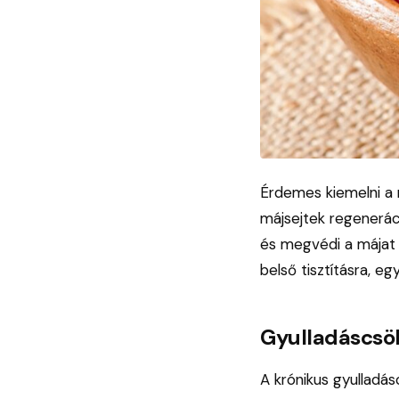
Érdemes kiemelni a m
májsejtek regeneráci
és megvédi a májat 
belső tisztításra, eg
Gyulladáscsö
A krónikus gyulladás