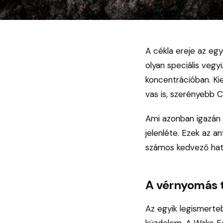
A cékla ereje az egy
olyan speciális vegy
koncentrációban. Ki
vas is, szerényebb 
Ami azonban igazán k
jelenléte. Ezek az a
számos kedvező hat
A vérnyomás 
Az egyik legismerteb
küzdelem. A Wake Fo