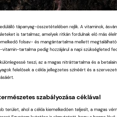
edülálló tápanyag-összetételében rejlik. A vitaminok, ásvá
ületeket is tartalmaz, amelyek ritkán fordulnak elő más élel
emelkedő folsav- és mangántartalma mellett megtalálható
C-vitamin-tartalma pedig hozzájárul a napi szükségleted f
ülönlegessé teszi, az a magas nitráttartalma és a betalai
nyagok felelősek a cékla jellegzetes színéért és a szerveze
ásáért.
természetes szabályozása céklával
b terület, ahol a cékla kiemelkedően teljesít, a magas vér
rest Egyetem kutatása is rámutatott, hogy a benne lévő s