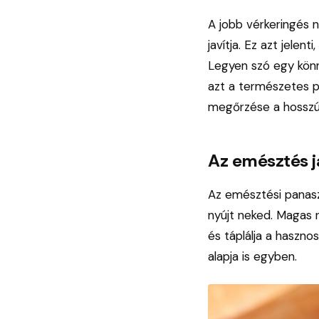
A jobb vérkeringés 
javítja. Ez azt jelent
Legyen szó egy könny
azt a természetes p
megőrzése a hosszú 
Az emésztés j
Az emésztési panasz
nyújt neked. Magas 
és táplálja a haszn
alapja is egyben.