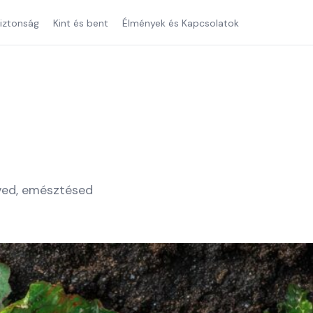
iztonság
Kint és bent
Élmények és Kapcsolatok
íved, emésztésed