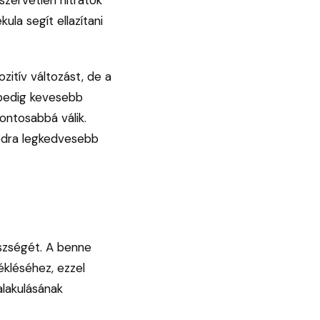
la segít ellazítani
itív változást, de a
 pedig kevesebb
ontosabbá válik.
modra legkedvesebb
szségét. A benne
ékléséhez, ezzel
alakulásának