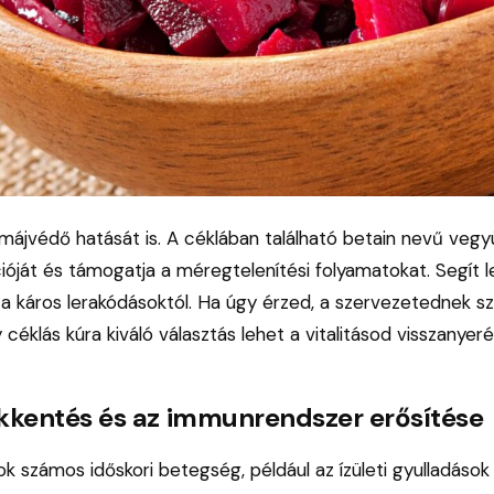
ájvédő hatását is. A céklában található betain nevű vegyü
óját és támogatja a méregtelenítési folyamatokat. Segít le
a káros lerakódásoktól. Ha úgy érzed, a szervezetednek s
y céklás kúra kiváló választás lehet a vitalitásod visszanyer
kkentés és az immunrendszer erősítése
ok számos időskori betegség, például az ízületi gyulladások