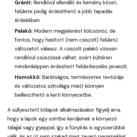
Gránit:
Rendkívül ellenálló és kemény kőzet,
felülete pedig érdesíthető a jobb tapadás
érdekében.
Palakő:
Modern megjelenést kölcsönöz, de
fontos, hogy hasított (nem csiszolt) felületű
változatot válassz. A csiszolt palakő vizesen
rendkívül csúszóssá válhat, ezért kültéren
mindenképpen érdesített felületkezelés javasolt.
Homokkő:
Barátságos, természetes textúrája
és változatos színvilága miatt könnyen
beilleszthető a kerti környezetbe.
A süllyesztett kőlapok alkalmazásakor figyelj arra,
hogy a lapok egy szintbe kerüljenek a környező
talajjal vagy gyeppel, így a fűnyírás is egyszerűbbé
válik, és az út sem szakad meg zavaró peremekkel.