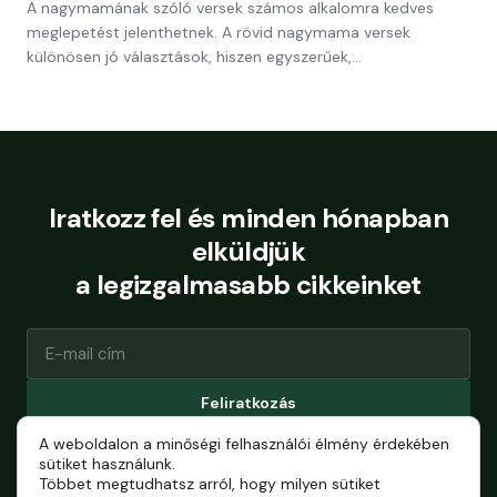
A nagymamának szóló versek számos alkalomra kedves
meglepetést jelenthetnek. A rövid nagymama versek
különösen jó választások, hiszen egyszerűek,…
Iratkozz fel és minden hónapban
elküldjük
a legizgalmasabb cikkeinket
Feliratkozás
A weboldalon a minőségi felhasználói élmény érdekében
Bármikor leiratkozhatsz.
sütiket használunk.
Többet megtudhatsz arról, hogy milyen sütiket