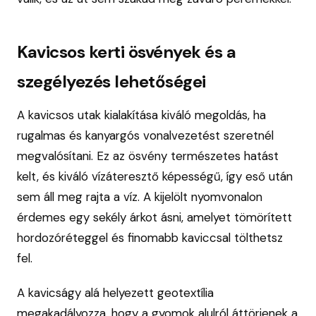
Kavicsos kerti ösvények és a
szegélyezés lehetőségei
A kavicsos utak kialakítása kiváló megoldás, ha
rugalmas és kanyargós vonalvezetést szeretnél
megvalósítani. Ez az ösvény természetes hatást
kelt, és kiváló vízáteresztő képességű, így eső után
sem áll meg rajta a víz. A kijelölt nyomvonalon
érdemes egy sekély árkot ásni, amelyet tömörített
hordozóréteggel és finomabb kaviccsal tölthetsz
fel.
A kavicságy alá helyezett geotextília
megakadályozza, hogy a gyomok alulról áttörjenek a