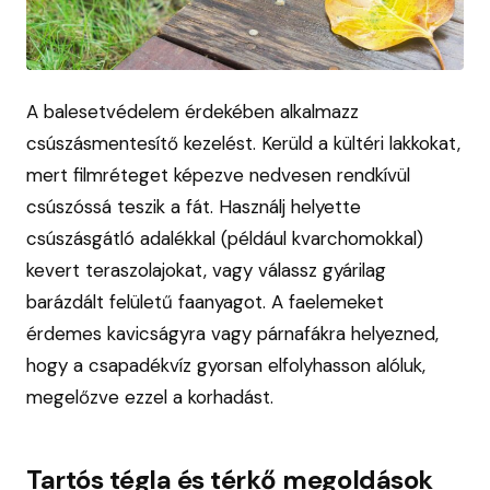
A balesetvédelem érdekében alkalmazz
csúszásmentesítő kezelést. Kerüld a kültéri lakkokat,
mert filmréteget képezve nedvesen rendkívül
csúszóssá teszik a fát. Használj helyette
csúszásgátló adalékkal (például kvarchomokkal)
kevert teraszolajokat, vagy válassz gyárilag
barázdált felületű faanyagot. A faelemeket
érdemes kavicságyra vagy párnafákra helyezned,
hogy a csapadékvíz gyorsan elfolyhasson alóluk,
megelőzve ezzel a korhadást.
Tartós tégla és térkő megoldások