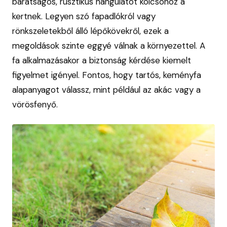
barátságos, rusztikus hangulatot kölcsönöz a
kertnek. Legyen szó fapadlókról vagy
rönkszeletekből álló lépőkövekről, ezek a
megoldások szinte eggyé válnak a környezettel. A
fa alkalmazásakor a biztonság kérdése kiemelt
figyelmet igényel. Fontos, hogy tartós, keményfa
alapanyagot válassz, mint például az akác vagy a
vörösfenyő.