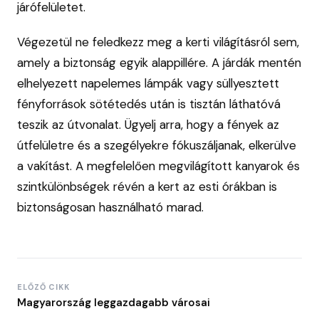
járófelületet.
Végezetül ne feledkezz meg a kerti világításról sem,
amely a biztonság egyik alappillére. A járdák mentén
elhelyezett napelemes lámpák vagy süllyesztett
fényforrások sötétedés után is tisztán láthatóvá
teszik az útvonalat. Ügyelj arra, hogy a fények az
útfelületre és a szegélyekre fókuszáljanak, elkerülve
a vakítást. A megfelelően megvilágított kanyarok és
szintkülönbségek révén a kert az esti órákban is
biztonságosan használható marad.
ELŐZŐ CIKK
Magyarország leggazdagabb városai