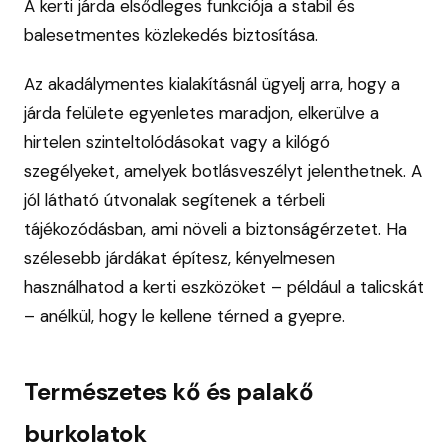
A kerti járda elsődleges funkciója a stabil és
balesetmentes közlekedés biztosítása.
Az akadálymentes kialakításnál ügyelj arra, hogy a
járda felülete egyenletes maradjon, elkerülve a
hirtelen szinteltolódásokat vagy a kilógó
szegélyeket, amelyek botlásveszélyt jelenthetnek. A
jól látható útvonalak segítenek a térbeli
tájékozódásban, ami növeli a biztonságérzetet. Ha
szélesebb járdákat építesz, kényelmesen
használhatod a kerti eszközöket – például a talicskát
– anélkül, hogy le kellene térned a gyepre.
Természetes kő és palakő
burkolatok