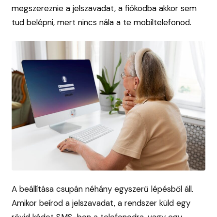
megszereznie a jelszavadat, a fiókodba akkor sem
tud belépni, mert nincs nála a te mobiltelefonod.
A beállítása csupán néhány egyszerű lépésből áll.
Amikor beírod a jelszavadat, a rendszer küld egy
rövid kódot SMS-ben a telefonodra, vagy egy