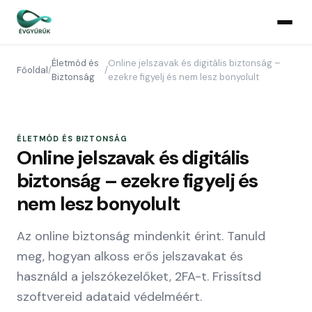
Életmód és
Online jelszavak és digitális biztonság –
Főoldal
/
/
Biztonság
ezekre figyelj és nem lesz bonyolult
ÉLETMÓD ÉS BIZTONSÁG
Online jelszavak és digitális
biztonság – ezekre figyelj és
nem lesz bonyolult
Az online biztonság mindenkit érint. Tanuld
meg, hogyan alkoss erős jelszavakat és
használd a jelszókezelőket, 2FA-t. Frissítsd
szoftvereid adataid védelméért.