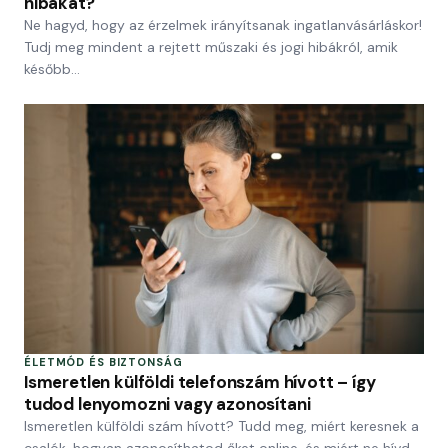
hibákat?
Ne hagyd, hogy az érzelmek irányítsanak ingatlanvásárláskor!
Tudj meg mindent a rejtett műszaki és jogi hibákról, amik
később…
ÉLETMÓD ÉS BIZTONSÁG
Ismeretlen külföldi telefonszám hívott – így
tudod lenyomozni vagy azonosítani
Ismeretlen külföldi szám hívott? Tudd meg, miért keresnek a
csalók, hogyan azonosíthatod őket online, és miért ne hívd…