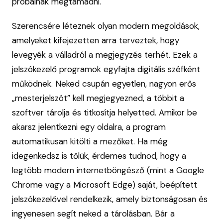
próbálnak megtámadni.
Szerencsére léteznek olyan modern megoldások,
amelyeket kifejezetten arra terveztek, hogy
levegyék a válladról a megjegyzés terhét. Ezek a
jelszókezelő programok egyfajta digitális széfként
működnek. Neked csupán egyetlen, nagyon erős
„mesterjelszót” kell megjegyezned, a többit a
szoftver tárolja és titkosítja helyetted. Amikor be
akarsz jelentkezni egy oldalra, a program
automatikusan kitölti a mezőket. Ha még
idegenkedsz is tőlük, érdemes tudnod, hogy a
legtöbb modern internetböngésző (mint a Google
Chrome vagy a Microsoft Edge) saját, beépített
jelszókezelővel rendelkezik, amely biztonságosan és
ingyenesen segít neked a tárolásban. Bár a