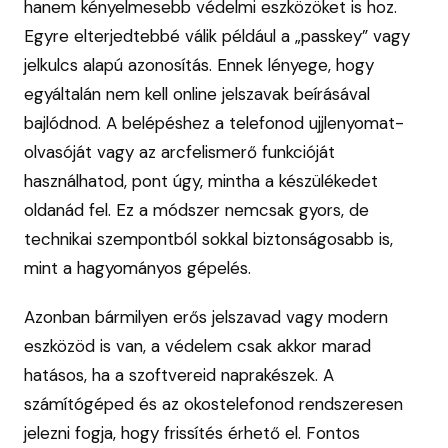
hanem kényelmesebb védelmi eszközöket is hoz.
Egyre elterjedtebbé válik például a „passkey” vagy
jelkulcs alapú azonosítás. Ennek lényege, hogy
egyáltalán nem kell online jelszavak beírásával
bajlódnod. A belépéshez a telefonod ujjlenyomat-
olvasóját vagy az arcfelismerő funkcióját
használhatod, pont úgy, mintha a készülékedet
oldanád fel. Ez a módszer nemcsak gyors, de
technikai szempontból sokkal biztonságosabb is,
mint a hagyományos gépelés.
Azonban bármilyen erős jelszavad vagy modern
eszközöd is van, a védelem csak akkor marad
hatásos, ha a szoftvereid naprakészek. A
számítógéped és az okostelefonod rendszeresen
jelezni fogja, hogy frissítés érhető el. Fontos