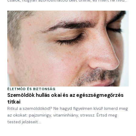
ÉLETMÓD ÉS BIZTONSÁG
Szemöldök hullás okai és az egészségmegőrzés
titkai
Ritkul a szemöldököd? Ne hagyd figyelmen kívül! Ismerd meg
az okokat: pajzsmirigy, vitaminhiány, stressz. Értsd meg
tested jelzéseit…