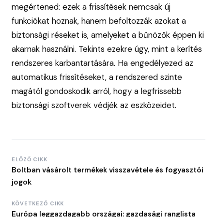
megértened: ezek a frissítések nemcsak új
funkciókat hoznak, hanem befoltozzák azokat a
biztonsági réseket is, amelyeket a bűnözők éppen ki
akarnak használni. Tekints ezekre úgy, mint a kerítés
rendszeres karbantartására. Ha engedélyezed az
automatikus frissítéseket, a rendszered szinte
magától gondoskodik arról, hogy a legfrissebb
biztonsági szoftverek védjék az eszközeidet.
ELŐZŐ CIKK
Boltban vásárolt termékek visszavétele és fogyasztói
jogok
KÖVETKEZŐ CIKK
Európa leggazdagabb országai: gazdasági ranglista