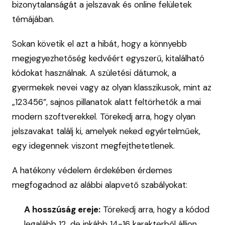
bizonytalanságát a jelszavak és online felületek
témájában.
Sokan követik el azt a hibát, hogy a könnyebb
megjegyezhetőség kedvéért egyszerű, kitalálható
kódokat használnak. A születési dátumok, a
gyermekek nevei vagy az olyan klasszikusok, mint az
„123456”, sajnos pillanatok alatt feltörhetők a mai
modern szoftverekkel. Törekedj arra, hogy olyan
jelszavakat találj ki, amelyek neked egyértelműek,
egy idegennek viszont megfejthetetlenek.
A hatékony védelem érdekében érdemes
megfogadnod az alábbi alapvető szabályokat:
A hosszúság ereje:
Törekedj arra, hogy a kódod
legalább 12, de inkább 14-16 karakterből álljon.