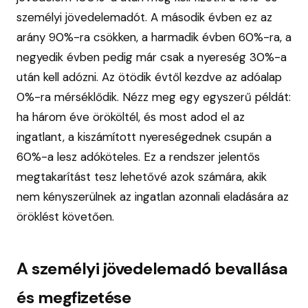
személyi jövedelemadót. A második évben ez az
arány 90%-ra csökken, a harmadik évben 60%-ra, a
negyedik évben pedig már csak a nyereség 30%-a
után kell adózni. Az ötödik évtől kezdve az adóalap
0%-ra mérséklődik. Nézz meg egy egyszerű példát:
ha három éve örököltél, és most adod el az
ingatlant, a kiszámított nyereségednek csupán a
60%-a lesz adóköteles. Ez a rendszer jelentős
megtakarítást tesz lehetővé azok számára, akik
nem kényszerülnek az ingatlan azonnali eladására az
öröklést követően.
A személyi jövedelemadó bevallása
és megfizetése