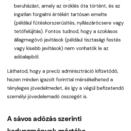
beruházást, amely az öröklés óta történt, és az
ingatlan forgalmi értékét tartósan emelte
(például fűtéskorszerűsítés, nyílászárócsere vagy
tetőfelújítás). Fontos tudnod, hogy a szokásos
állagmegóvó javítások (például tisztasági festés
vagy kisebb javítások) nem vonhatók le az
adóalapból.
Láthatod, hogy a precíz adminisztráció kifizetődő,
hiszen minden igazolt forinttal mérsékelheted a
tényleges jövedelmedet, és így a végül befizetendő
személyi jövedelemadó összegét is.
A sávos adózás szerinti
kedvezmények mértéke