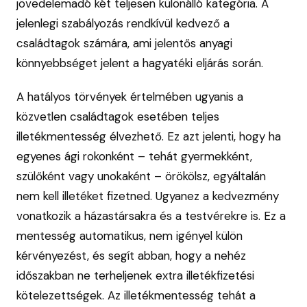
jövedelemadó két teljesen különálló kategória. A
jelenlegi szabályozás rendkívül kedvező a
családtagok számára, ami jelentős anyagi
könnyebbséget jelent a hagyatéki eljárás során.
A hatályos törvények értelmében ugyanis a
közvetlen családtagok esetében teljes
illetékmentesség élvezhető. Ez azt jelenti, hogy ha
egyenes ági rokonként – tehát gyermekként,
szülőként vagy unokaként – örökölsz, egyáltalán
nem kell illetéket fizetned. Ugyanez a kedvezmény
vonatkozik a házastársakra és a testvérekre is. Ez a
mentesség automatikus, nem igényel külön
kérvényezést, és segít abban, hogy a nehéz
időszakban ne terheljenek extra illetékfizetési
kötelezettségek. Az illetékmentesség tehát a