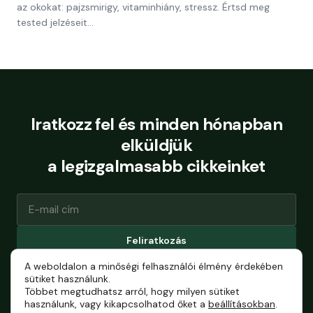
az okokat: pajzsmirigy, vitaminhiány, stressz. Értsd meg
tested jelzéseit…
Iratkozz fel és minden hónapban
elküldjük
a legizgalmasabb cikkeinket
Feliratkozás
A weboldalon a minőségi felhasználói élmény érdekében
Bármikor leiratkozhatsz.
sütiket használunk.
Többet megtudhatsz arról, hogy milyen sütiket
használunk, vagy kikapcsolhatod őket a
beállításokban
.