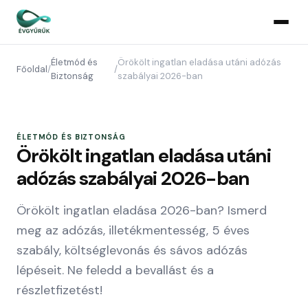
Életmód és
Örökölt ingatlan eladása utáni adózás
Főoldal
/
/
Biztonság
szabályai 2026-ban
ÉLETMÓD ÉS BIZTONSÁG
Örökölt ingatlan eladása utáni
adózás szabályai 2026-ban
Örökölt ingatlan eladása 2026-ban? Ismerd
meg az adózás, illetékmentesség, 5 éves
szabály, költséglevonás és sávos adózás
lépéseit. Ne feledd a bevallást és a
részletfizetést!