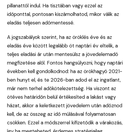
pillanattól indul. Ha tisztában vagy ezzel az
időponttal, pontosan kiszámolhatod, mikor válik az
eladás teljesen adómentessé.
A jogszabályok szerint, ha az öröklés éve és az
eladás éve között legalább öt naptári év eltelik, a
teljes eladási ár után mentesülsz a jövedelemadó
megfizetése alól. Fontos hangsúlyozni, hogy naptári
években kell gondolkodnod: ha az örökhagyó 2021-
ben hunyt el, és te 2026-ban adod el az ingatlant,
már nem terhel adókötelezettség. Ha viszont az
ötéves határidőn belül értékesíted a lakást vagy
házat, akkor a keletkezett jövedelem után adóznod
kell, de az összeg az idő múlásával folyamatosan
csökken. Ezzel a módszerrel kifizetődik a várakozás,
így ha megteheted, érdemes stratégiailag