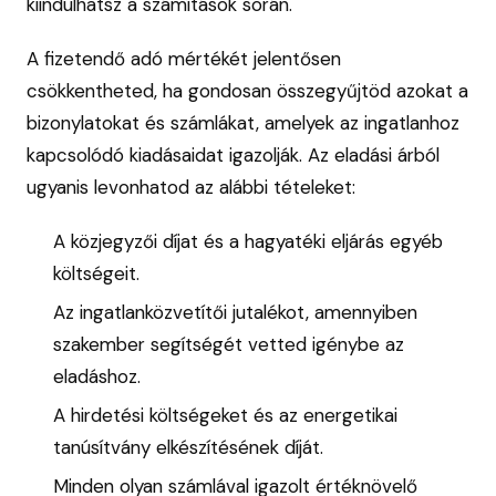
kiindulhatsz a számítások során.
A fizetendő adó mértékét jelentősen
csökkentheted, ha gondosan összegyűjtöd azokat a
bizonylatokat és számlákat, amelyek az ingatlanhoz
kapcsolódó kiadásaidat igazolják. Az eladási árból
ugyanis levonhatod az alábbi tételeket:
A közjegyzői díjat és a hagyatéki eljárás egyéb
költségeit.
Az ingatlanközvetítői jutalékot, amennyiben
szakember segítségét vetted igénybe az
eladáshoz.
A hirdetési költségeket és az energetikai
tanúsítvány elkészítésének díját.
Minden olyan számlával igazolt értéknövelő