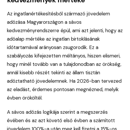
Az ingatlanértékesítésből származó jövedelem
adózása Magyarországon a sávos
kedvezményrendszerre épül, ami azt jelenti, hogy az
adóalap mértéke az ingatlan birtoklásának
időtartamával arányosan zsugorodik. Ez a
szabályozás kifejezetten méltányos, hiszen elismeri,
hogy minél tovább van a tulajdonodban az örökség,
annál kisebb részét tekinti az állam tisztán
adóztatható jövedelemnek. Ha 2026-ban tervezed
az eladást, érdemes pontosan megnézned, melyik
évben örököltél.
A sávos adózás logikája szerint a megszerzés
évében és az azt követő első évben a számított
jövedelem 100%-a után meg kell fizetni a 15%-os