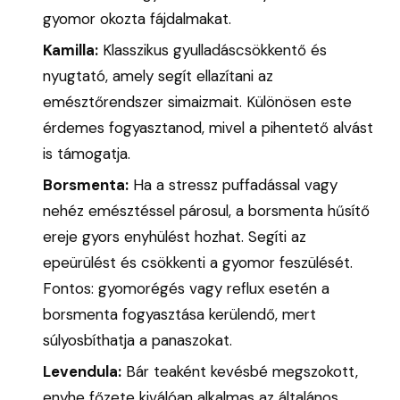
gyomor okozta fájdalmakat.
Kamilla:
Klasszikus gyulladáscsökkentő és
nyugtató, amely segít ellazítani az
emésztőrendszer simaizmait. Különösen este
érdemes fogyasztanod, mivel a pihentető alvást
is támogatja.
Borsmenta:
Ha a stressz puffadással vagy
nehéz emésztéssel párosul, a borsmenta hűsítő
ereje gyors enyhülést hozhat. Segíti az
epeürülést és csökkenti a gyomor feszülését.
Fontos: gyomorégés vagy reflux esetén a
borsmenta fogyasztása kerülendő, mert
súlyosbíthatja a panaszokat.
Levendula:
Bár teaként kevésbé megszokott,
enyhe főzete kiválóan alkalmas az általános