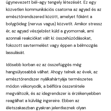
úgynevezett bél-agy tengely létezését. Ez egy
közvetlen kommunikációs csatorna az agyad és az
emésztőrendszered között, amelyet főként a
bolygóideg (nervus vagus) közvetít. Amikor stressz
ér, az agyad vészjelzést küld a gyomornak, ami
azonnali reakciókat vált ki: összehúzódásokat,
fokozott savtermelést vagy éppen a bélmozgás
lassulását.
Idősebb korban ez az összefüggés még
hangsúlyosabbá válhat. Ahogy telnek az évek, az
emésztőrendszer nyálkahártyája természetes
módon vékonyodik, a bélflóra összetétele
megváltozik, és az idegrendszer is érzékenyebben
reagálhat a külvilág ingereire. Ebben az
életszakaszban gyakran jelentkeznek olyan