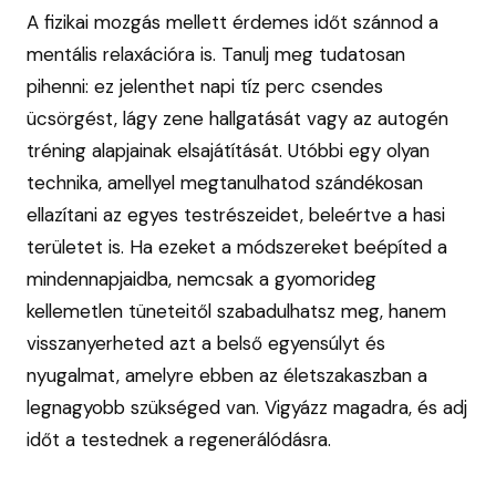
A fizikai mozgás mellett érdemes időt szánnod a
mentális relaxációra is. Tanulj meg tudatosan
pihenni: ez jelenthet napi tíz perc csendes
ücsörgést, lágy zene hallgatását vagy az autogén
tréning alapjainak elsajátítását. Utóbbi egy olyan
technika, amellyel megtanulhatod szándékosan
ellazítani az egyes testrészeidet, beleértve a hasi
területet is. Ha ezeket a módszereket beépíted a
mindennapjaidba, nemcsak a gyomorideg
kellemetlen tüneteitől szabadulhatsz meg, hanem
visszanyerheted azt a belső egyensúlyt és
nyugalmat, amelyre ebben az életszakaszban a
legnagyobb szükséged van. Vigyázz magadra, és adj
időt a testednek a regenerálódásra.