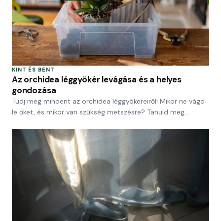
KINT ÉS BENT
Az orchidea léggyökér levágása és a helyes
gondozása
Tudj meg mindent az orchidea léggyökereiről! Mikor ne vágd
le őket, és mikor van szükség metszésre? Tanuld meg…