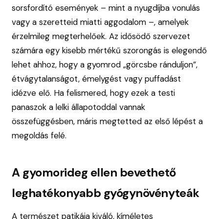
sorsfordító események – mint a nyugdíjba vonulás
vagy a szeretteid miatti aggodalom –, amelyek
érzelmileg megterhelőek. Az idősödő szervezet
számára egy kisebb mértékű szorongás is elegendő
lehet ahhoz, hogy a gyomrod „görcsbe ránduljon”,
étvágytalanságot, émelygést vagy puffadást
idézve elő. Ha felismered, hogy ezek a testi
panaszok a lelki állapotoddal vannak
összefüggésben, máris megtetted az első lépést a
megoldás felé.
A gyomorideg ellen bevethető
leghatékonyabb gyógynövényteák
A természet patikája kiváló, kíméletes