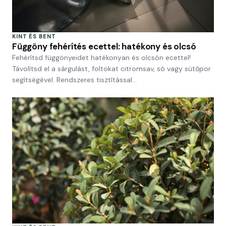
KINT ÉS BENT
Függöny fehérítés ecettel: hatékony és olcsó
Fehérítsd függönyeidet hatékonyan és olcsón ecettel!
Távolítsd el a sárgulást, foltokat citromsav, só vagy sütőpor
segítségével. Rendszeres tisztítással…