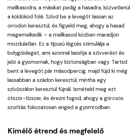
mellkasodra, a másikat pedig a hasadra, közvetlenül
a köldököd fölé. Szívd be a levegőt lassan az
orrodon keresztül, és figyeld meg, ahogy a hasad
megemelkedik – a mellkasod közben maradjon
mozdulatlan. Ez a típusú légzés stimulálja a
bolygóideget, ami azonnal lassítja a szívverést és
jelzi a gyomornak, hogy biztonságban vagy. Tartsd
bent a levegőt pár másodpercig, majd fújd ki még
lassabban a szádon keresztül, mintha egy
szívószálon keresztül fújnál. Ismételd meg ezt
ötször-tízszer, és érezni fogod, ahogy a görcsös
szorítás fokozatosan enged a gyomrodban.
Kímélő étrend és megfelelő