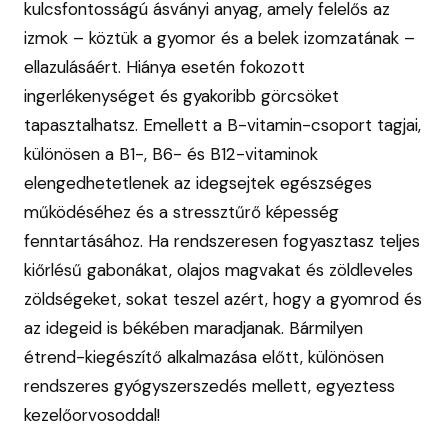
kulcsfontosságú ásványi anyag, amely felelős az
izmok – köztük a gyomor és a belek izomzatának –
ellazulásáért. Hiánya esetén fokozott
ingerlékenységet és gyakoribb görcsöket
tapasztalhatsz. Emellett a B-vitamin-csoport tagjai,
különösen a B1-, B6- és B12-vitaminok
elengedhetetlenek az idegsejtek egészséges
működéséhez és a stressztűrő képesség
fenntartásához. Ha rendszeresen fogyasztasz teljes
kiőrlésű gabonákat, olajos magvakat és zöldleveles
zöldségeket, sokat teszel azért, hogy a gyomrod és
az idegeid is békében maradjanak. Bármilyen
étrend-kiegészítő alkalmazása előtt, különösen
rendszeres gyógyszerszedés mellett, egyeztess
kezelőorvosoddal!