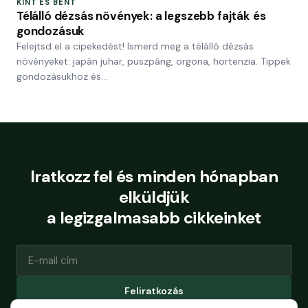
KINT ÉS BENT
Télálló dézsás növények: a legszebb fajták és
gondozásuk
Felejtsd el a cipekedést! Ismerd meg a télálló dézsás
növényeket: japán juhar, puszpáng, orgona, hortenzia. Tippek
gondozásukhoz és…
Iratkozz fel és minden hónapban
elküldjük
a legizgalmasabb cikkeinket
Feliratkozás