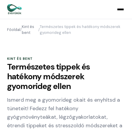
Kint és
Természetes tippek és hatékony módszerek
Főoldal
/
/
bent
gyomorideg ellen
KINT ÉS BENT
Természetes tippek és
hatékony módszerek
gyomorideg ellen
Ismerd meg a gyomorideg okait és enyhítsd a
tüneteit! Fedezz fel hatékony
gyógynövényteákat, légzőgyakorlatokat,
étrendi tippeket és stresszoldó módszereket a