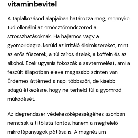
vitaminbevitel
A táplálkozásod alapjaiban határozza meg, mennyire
tud ellenállni az emésztőrendszered a
stresszhatásoknak. Ha hajlamos vagy a
gyomoridegre, kerüld az irritáló élelmiszereket, mint
az erős fűszerek, a túl zsíros ételek, a koffein és az
alkohol. Ezek ugyanis fokozzák a savtermelést, ami a
feszült állapotban eleve magasabb szinten van.
Érdemes áttérned a napi többszöri, de kisebb
adagú étkezésre, hogy ne terheld túl a gyomrod
működését.
Az idegrendszer védekezőképességéhez azonban
nemcsak a tiltólista fontos, hanem a megfelelő
mikrotápanyagok pótlása is. A magnézium