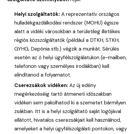
Helyi szolgáltatók:
A reprezentatív országos
hulladékgazdálkodási rendszer (MOHU) égisze
alatt a vidéki városokban a területileg illetékes
régiós közszolgáltatók (például a DTKH, STKH,
GYHG, Depónia stb.) végzik a munkát. Sérülés
esetén az ő helyi ügyfélszolgálatukon (e-mailben,
telefonon vagy személyes irodáikban) kell
elindítanod a folyamatot.
Cserezsákok vidéken:
Az új edény
megérkezéséig tartó átmeneti időszakban
vidéken sem pakolhatod ki a szemetet bármilyen
zsákban. Itt is a helyi szolgáltató saját logójával
ellátott, hivatalos cserezsákjait kell használnod,
amelyeket a helyi ügyfélszolgálati pontokon, vagy