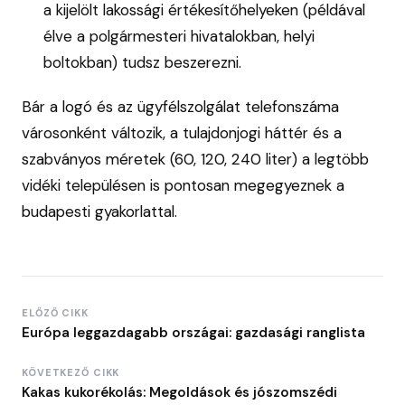
a kijelölt lakossági értékesítőhelyeken (példával
élve a polgármesteri hivatalokban, helyi
boltokban) tudsz beszerezni.
Bár a logó és az ügyfélszolgálat telefonszáma
városonként változik, a tulajdonjogi háttér és a
szabványos méretek (60, 120, 240 liter) a legtöbb
vidéki településen is pontosan megegyeznek a
budapesti gyakorlattal.
ELŐZŐ CIKK
Európa leggazdagabb országai: gazdasági ranglista
KÖVETKEZŐ CIKK
Kakas kukorékolás: Megoldások és jószomszédi