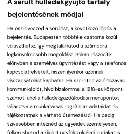
A sérült hulladékgyűjtő tartály
bejelentésének módjai
Ha észreveszed a sérülést, a következő lépés a
bejelentés. Budapesten többféle csatorna közül
választhatsz, így megtalálhatod a számodra
legkényelmesebb megoldást. Sokan részesítik
előnyben a személyes ügyintézést vagy a telefonos
kapcsolatfelvételt, hiszen ilyenkor azonnali
visszacsatolást kaphatsz. Ha szereted az élőszavas
kommunikációt, hívd bizalommal a 1818-as központi
számot, ahol a hulladékgazdálkodási menüpontot
választva a munkatársak rögzítik az adataidat és
tájékoztatnak a várható ütemezésről. Ha pedig
szívesebben intéznéd az ügyeidet személyesen,
felkeresheted a kijelölt ügyfélszolgálati irodákat is.