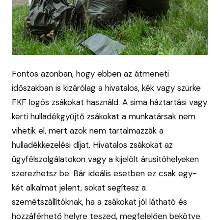
Fontos azonban, hogy ebben az átmeneti
időszakban is kizárólag a hivatalos, kék vagy szürke
FKF logós zsákokat használd. A sima háztartási vagy
kerti hulladékgyűjtő zsákokat a munkatársak nem
vihetik el, mert azok nem tartalmazzák a
hulladékkezelési díjat. Hivatalos zsákokat az
ügyfélszolgálatokon vagy a kijelölt árusítóhelyeken
szerezhetsz be. Bár ideális esetben ez csak egy-
két alkalmat jelent, sokat segítesz a
szemétszállítóknak, ha a zsákokat jól látható és
hozzáférhető helyre teszed, megfelelően bekötve.