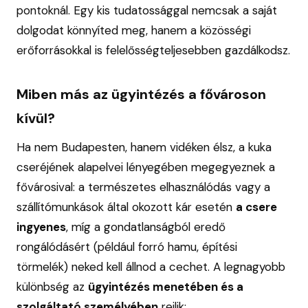
pontoknál. Egy kis tudatossággal nemcsak a saját
dolgodat könnyíted meg, hanem a közösségi
erőforrásokkal is felelősségteljesebben gazdálkodsz.
Miben más az ügyintézés a fővároson
kívül?
Ha nem Budapesten, hanem vidéken élsz, a kuka
cseréjének alapelvei lényegében megegyeznek a
fővárosival: a természetes elhasználódás vagy a
szállítómunkások által okozott kár esetén
a csere
ingyenes
, míg a gondatlanságból eredő
rongálódásért (például forró hamu, építési
törmelék) neked kell állnod a cechet. A legnagyobb
különbség az
ügyintézés menetében és a
szolgáltató személyében
rejlik: