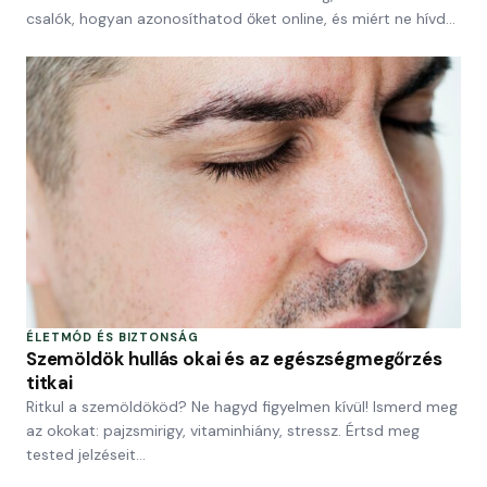
csalók, hogyan azonosíthatod őket online, és miért ne hívd…
ÉLETMÓD ÉS BIZTONSÁG
Szemöldök hullás okai és az egészségmegőrzés
titkai
Ritkul a szemöldököd? Ne hagyd figyelmen kívül! Ismerd meg
az okokat: pajzsmirigy, vitaminhiány, stressz. Értsd meg
tested jelzéseit…