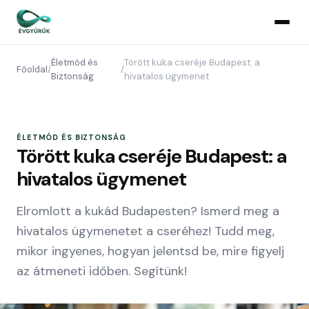
Életmód és
Törött kuka cseréje Budapest: a
Főoldal
/
/
Biztonság
hivatalos ügymenet
ÉLETMÓD ÉS BIZTONSÁG
Törött kuka cseréje Budapest: a
hivatalos ügymenet
Elromlott a kukád Budapesten? Ismerd meg a
hivatalos ügymenetet a cseréhez! Tudd meg,
mikor ingyenes, hogyan jelentsd be, mire figyelj
az átmeneti időben. Segítünk!