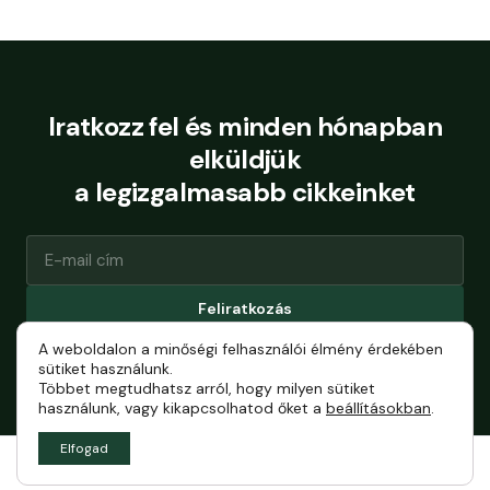
Iratkozz fel és minden hónapban
elküldjük
a legizgalmasabb cikkeinket
Feliratkozás
A weboldalon a minőségi felhasználói élmény érdekében
Bármikor leiratkozhatsz.
sütiket használunk.
Többet megtudhatsz arról, hogy milyen sütiket
használunk, vagy kikapcsolhatod őket a
beállításokban
.
Elfogad
Általános szerződési feltételek
Impresszum