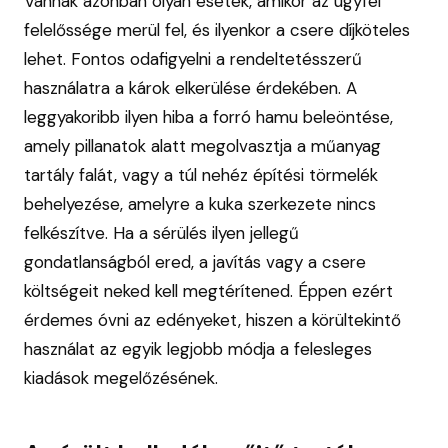
Vannak azonban olyan esetek, amikor az ügyfél
felelőssége merül fel, és ilyenkor a csere díjköteles
lehet. Fontos odafigyelni a rendeltetésszerű
használatra a károk elkerülése érdekében. A
leggyakoribb ilyen hiba a forró hamu beleöntése,
amely pillanatok alatt megolvasztja a műanyag
tartály falát, vagy a túl nehéz építési törmelék
behelyezése, amelyre a kuka szerkezete nincs
felkészítve. Ha a sérülés ilyen jellegű
gondatlanságból ered, a javítás vagy a csere
költségeit neked kell megtérítened. Éppen ezért
érdemes óvni az edényeket, hiszen a körültekintő
használat az egyik legjobb módja a felesleges
kiadások megelőzésének.