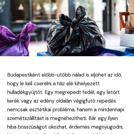
Budapestiként előbb-utóbb nálad is eljöhet az idő,
hogy le kell cserélni a ház elé kihelyezett
hulladékgyűjtőt. Egy megrepedt fedél, egy letört
kerék vagy az edény oldalán végigfutó repedés
nemcsak esztétikai probléma, hanem a mindennapi
szemétszállítást is megnehezítheti. Bár egy ilyen
hiba bosszúságot okozhat, érdemes megnyugodni,