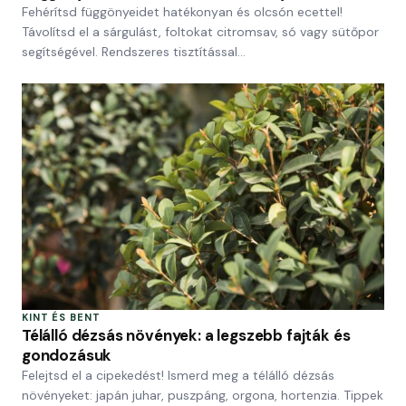
Fehérítsd függönyeidet hatékonyan és olcsón ecettel!
Távolítsd el a sárgulást, foltokat citromsav, só vagy sütőpor
segítségével. Rendszeres tisztítással…
KINT ÉS BENT
Télálló dézsás növények: a legszebb fajták és
gondozásuk
Felejtsd el a cipekedést! Ismerd meg a télálló dézsás
növényeket: japán juhar, puszpáng, orgona, hortenzia. Tippek