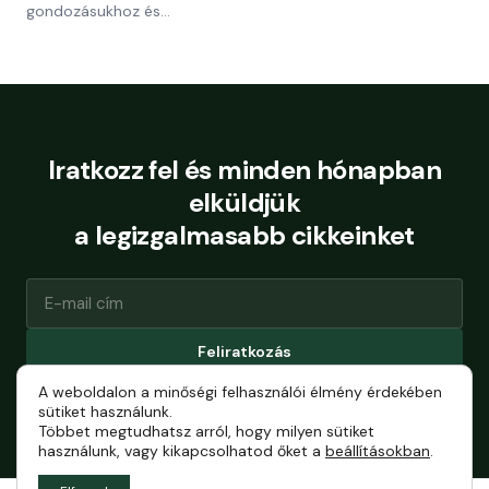
gondozásukhoz és…
Iratkozz fel és minden hónapban
elküldjük
a legizgalmasabb cikkeinket
Feliratkozás
A weboldalon a minőségi felhasználói élmény érdekében
Bármikor leiratkozhatsz.
sütiket használunk.
Többet megtudhatsz arról, hogy milyen sütiket
használunk, vagy kikapcsolhatod őket a
beállításokban
.