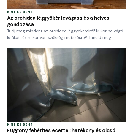
KINT ÉS BENT
Az orchidea léggyökér levágása és a helyes
gondozása
Tudj meg mindent az orchidea léggyökereiről! Mikor ne vágd
le őket, és mikor van szükség metszésre? Tanuld meg…
KINT ÉS BENT
Függöny fehérítés ecettel: hatékony és olcsó