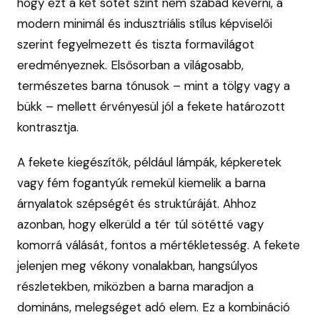
hogy ezt a két sötét színt nem szabad keverni, a
modern minimál és indusztriális stílus képviselői
szerint fegyelmezett és tiszta formavilágot
eredményeznek. Elsősorban a világosabb,
természetes barna tónusok – mint a tölgy vagy a
bükk – mellett érvényesül jól a fekete határozott
kontrasztja.
A fekete kiegészítők, például lámpák, képkeretek
vagy fém fogantyúk remekül kiemelik a barna
árnyalatok szépségét és struktúráját. Ahhoz
azonban, hogy elkerüld a tér túl sötétté vagy
komorrá válását, fontos a mértékletesség. A fekete
jelenjen meg vékony vonalakban, hangsúlyos
részletekben, miközben a barna maradjon a
domináns, melegséget adó elem. Ez a kombináció