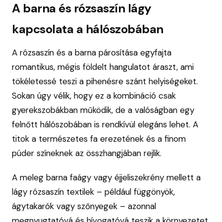
A barna és rózsaszín lágy
kapcsolata a hálószobában
A rózsaszín és a barna párosítása egyfajta
romantikus, mégis földelt hangulatot áraszt, ami
tökéletessé teszi a pihenésre szánt helyiségeket.
Sokan úgy vélik, hogy ez a kombináció csak
gyerekszobákban működik, de a valóságban egy
felnőtt hálószobában is rendkívül elegáns lehet. A
titok a természetes fa erezetének és a finom
púder színeknek az összhangjában rejlik.
A meleg barna faágy vagy éjjeliszekrény mellett a
lágy rózsaszín textilek – például függönyök,
ágytakarók vagy szőnyegek – azonnal
megnyugtatóvá és hívogatóvá teszik a környezetet.