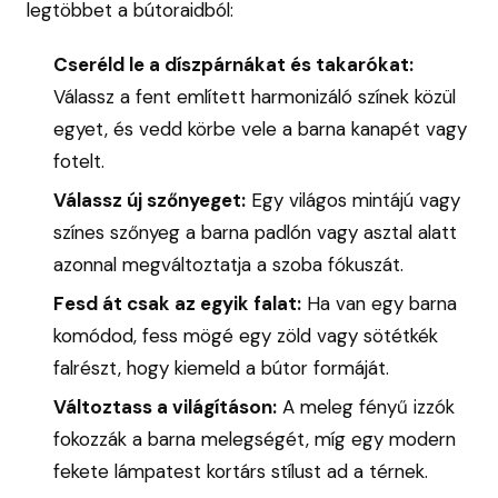
legtöbbet a bútoraidból:
Cseréld le a díszpárnákat és takarókat:
Válassz a fent említett harmonizáló színek közül
egyet, és vedd körbe vele a barna kanapét vagy
fotelt.
Válassz új szőnyeget:
Egy világos mintájú vagy
színes szőnyeg a barna padlón vagy asztal alatt
azonnal megváltoztatja a szoba fókuszát.
Fesd át csak az egyik falat:
Ha van egy barna
komódod, fess mögé egy zöld vagy sötétkék
falrészt, hogy kiemeld a bútor formáját.
Változtass a világításon:
A meleg fényű izzók
fokozzák a barna melegségét, míg egy modern
fekete lámpatest kortárs stílust ad a térnek.