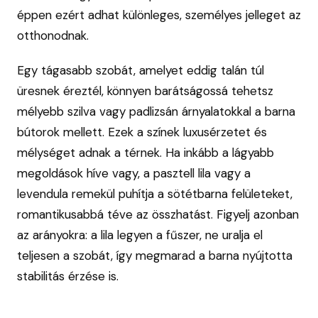
éppen ezért adhat különleges, személyes jelleget az
otthonodnak.
Egy tágasabb szobát, amelyet eddig talán túl
üresnek éreztél, könnyen barátságossá tehetsz
mélyebb szilva vagy padlizsán árnyalatokkal a barna
bútorok mellett. Ezek a színek luxusérzetet és
mélységet adnak a térnek. Ha inkább a lágyabb
megoldások híve vagy, a pasztell lila vagy a
levendula remekül puhítja a sötétbarna felületeket,
romantikusabbá téve az összhatást. Figyelj azonban
az arányokra: a lila legyen a fűszer, ne uralja el
teljesen a szobát, így megmarad a barna nyújtotta
stabilitás érzése is.