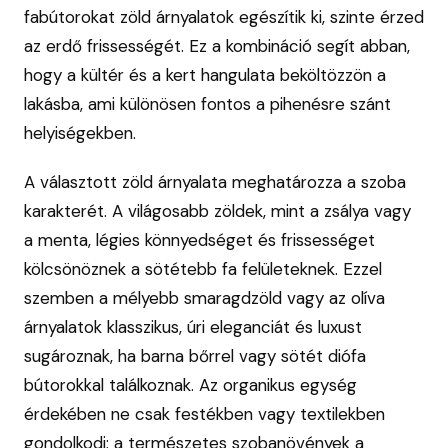
fabútorokat zöld árnyalatok egészítik ki, szinte érzed
az erdő frissességét. Ez a kombináció segít abban,
hogy a kültér és a kert hangulata beköltözzön a
lakásba, ami különösen fontos a pihenésre szánt
helyiségekben.
A választott zöld árnyalata meghatározza a szoba
karakterét. A világosabb zöldek, mint a zsálya vagy
a menta, légies könnyedséget és frissességet
kölcsönöznek a sötétebb fa felületeknek. Ezzel
szemben a mélyebb smaragdzöld vagy az olíva
árnyalatok klasszikus, úri eleganciát és luxust
sugároznak, ha barna bőrrel vagy sötét diófa
bútorokkal találkoznak. Az organikus egység
érdekében ne csak festékben vagy textilekben
gondolkodj: a természetes szobanövények a