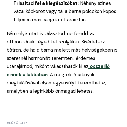
Frissítsd fel a kiegészítőket:
Néhány színes
váza, képkeret vagy tál a barna polcokon képes
teljesen más hangulatot árasztani.
Bármelyik utat is választod, ne feledd: az
otthonodnak téged kell szolgálnia. Kísérletezz
bátran, de ha a barna mellett más helyiségekben is
szeretnél harmóniát teremteni, érdemes
utánajárnod, miként választhatók ki az
összeillő
színek a lakásban
. A megfelelő arányok
megtalálásával olyan egyensúlyt teremthetsz,
amelyben a leginkább önmagad lehetsz.
ELŐZŐ CIKK