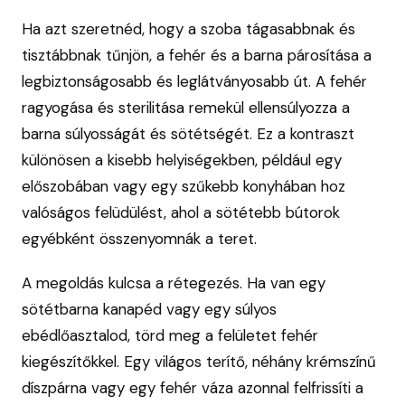
Ha azt szeretnéd, hogy a szoba tágasabbnak és
tisztábbnak tűnjön, a fehér és a barna párosítása a
legbiztonságosabb és leglátványosabb út. A fehér
ragyogása és sterilitása remekül ellensúlyozza a
barna súlyosságát és sötétségét. Ez a kontraszt
különösen a kisebb helyiségekben, például egy
előszobában vagy egy szűkebb konyhában hoz
valóságos felüdülést, ahol a sötétebb bútorok
egyébként összenyomnák a teret.
A megoldás kulcsa a rétegezés. Ha van egy
sötétbarna kanapéd vagy egy súlyos
ebédlőasztalod, törd meg a felületet fehér
kiegészítőkkel. Egy világos terítő, néhány krémszínű
díszpárna vagy egy fehér váza azonnal felfrissíti a