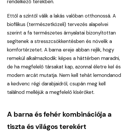
rendelkező terekben.
Ettől a színtől válik a lakás valóban otthonossá. A
biofilikus (természetközeli) tervezés alapelvei
szerint a fa természetes árnyalatai bizonyítottan
segítenek a stresszcsökkentésben és növelik a
komfortérzetet. A barna ereje abban rejlik, hogy
remekül alkalmazkodik: képes a háttérben maradni,
de ha megfelelő társakat kap, azonnal életre kel és
modern arcát mutatja. Nem kell tehát lemondanod
a kedvenc régi darabjaidról, csupán meg kell
találnod melléjük a megfelelő kísérőket.
A barna és fehér kombinációja a
tiszta és világos terekért