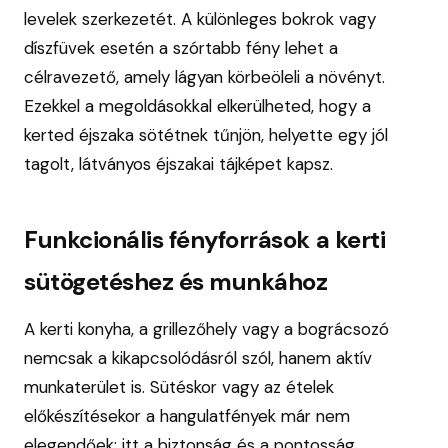
levelek szerkezetét. A különleges bokrok vagy
díszfüvek esetén a szórtabb fény lehet a
célravezető, amely lágyan körbeöleli a növényt.
Ezekkel a megoldásokkal elkerülheted, hogy a
kerted éjszaka sötétnek tűnjön, helyette egy jól
tagolt, látványos éjszakai tájképet kapsz.
Funkcionális fényforrások a kerti
sütögetéshez és munkához
A kerti konyha, a grillezőhely vagy a bográcsozó
nemcsak a kikapcsolódásról szól, hanem aktív
munkaterület is. Sütéskor vagy az ételek
előkészítésekor a hangulatfények már nem
elegendőek; itt a biztonság és a pontosság