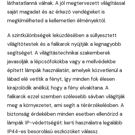
láthatatlanná válnak. A jól megtervezett világítással
saját magadat és az érkező vendégeket is
megkímélheted a kellemetlen élményektől.
A szintkülönbségek leküzdésében a süllyesztett
világítótestek és a falikarok nyújtják a legnagyobb
segítséget. A világítástechnikai szakemberek
javasolják a lépcsőfokokba vagy a mellvédekbe
épített lámpák használatát, amelyek közvetlenül a
lábad elé vetítik a fényt, így minden fok élesen
kirajzolódik anélkül, hogy a fény elvakítana. A
falikarok ezzel szemben szélesebb sávban világítják
meg a környezetet, ami segít a térérzékelésben. A
biztonság érdekében minden esetben ellenőrizd a
lámpák IP-védettségét: kerti használatra legalább
IP44-es besorolású eszközöket válassz.