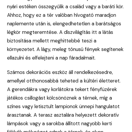
nyári estéken összegyűlik a család vagy a baráti kör.
Ahhoz, hogy ez a tér valóban hívogató maradjon
naplemente után is, elengedhetetlen a barátságos
légkör megteremtése. A díszvilágítás itt a látás
biztosítása mellett meghittebbé teszi a
környezetet. A lágy, meleg tónusú fények segítenek
ellazulni és elfelejteni a nap fáradalmait.
Számos dekorációs eszköz áll rendelkezésedre,
amellyel otthonosabbá teheted a kültéri életteret.
A gerendákra vagy korlátokra tekert fényfüzérek
játékos csillogást kölcsönöznek a térnek, míg a
színes vagy letisztult lampionok ünnepi hangulatot
árasztanak. A terasz asztalára helyezett dekoratív
lámpások vagy a sarokba állított nagyobb kerti
fáklyák mélységet adnak a térnek, és olyan