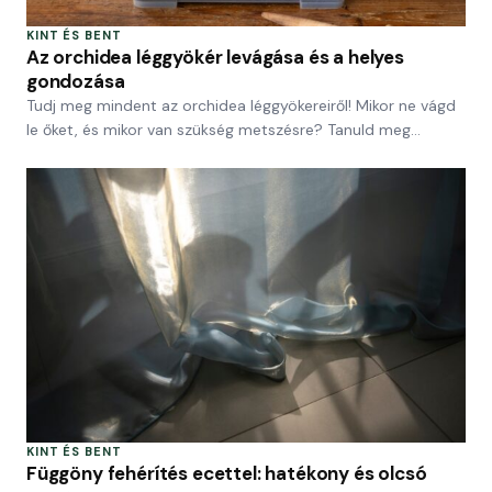
KINT ÉS BENT
Az orchidea léggyökér levágása és a helyes
gondozása
Tudj meg mindent az orchidea léggyökereiről! Mikor ne vágd
le őket, és mikor van szükség metszésre? Tanuld meg…
KINT ÉS BENT
Függöny fehérítés ecettel: hatékony és olcsó