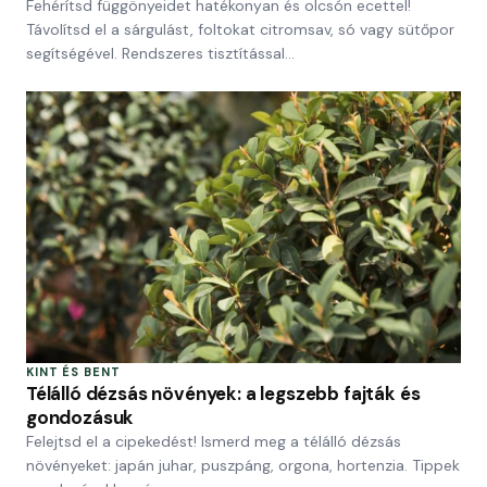
Fehérítsd függönyeidet hatékonyan és olcsón ecettel!
Távolítsd el a sárgulást, foltokat citromsav, só vagy sütőpor
segítségével. Rendszeres tisztítással…
KINT ÉS BENT
Télálló dézsás növények: a legszebb fajták és
gondozásuk
Felejtsd el a cipekedést! Ismerd meg a télálló dézsás
növényeket: japán juhar, puszpáng, orgona, hortenzia. Tippek