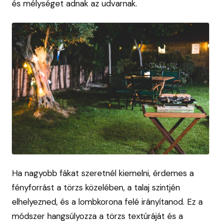
és mélységet adnak az udvarnak.
Ha nagyobb fákat szeretnél kiemelni, érdemes a
fényforrást a törzs közelében, a talaj szintjén
elhelyezned, és a lombkorona felé irányítanod. Ez a
módszer hangsúlyozza a törzs textúráját és a