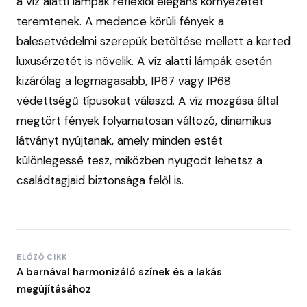
a víz alatti lámpák reflexiói elegáns környezetet
teremtenek. A medence körüli fények a
balesetvédelmi szerepük betöltése mellett a kerted
luxusérzetét is növelik. A víz alatti lámpák esetén
kizárólag a legmagasabb, IP67 vagy IP68
védettségű típusokat válaszd. A víz mozgása által
megtört fények folyamatosan változó, dinamikus
látványt nyújtanak, amely minden estét
különlegessé tesz, miközben nyugodt lehetsz a
családtagjaid biztonsága felől is.
ELŐZŐ CIKK
A barnával harmonizáló színek és a lakás
megújításához