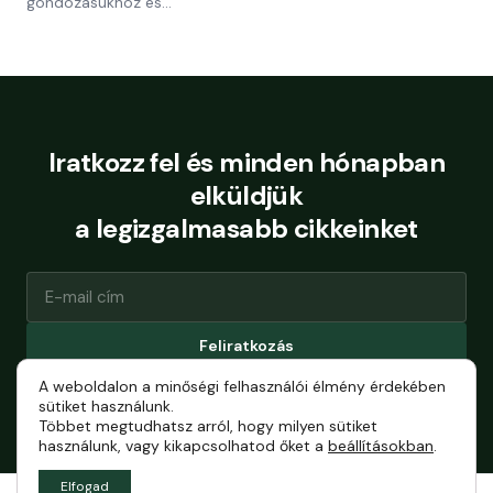
gondozásukhoz és…
Iratkozz fel és minden hónapban
elküldjük
a legizgalmasabb cikkeinket
Feliratkozás
A weboldalon a minőségi felhasználói élmény érdekében
Bármikor leiratkozhatsz.
sütiket használunk.
Többet megtudhatsz arról, hogy milyen sütiket
használunk, vagy kikapcsolhatod őket a
beállításokban
.
Elfogad