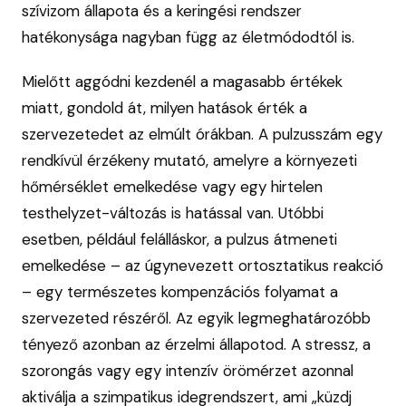
szívizom állapota és a keringési rendszer
hatékonysága nagyban függ az életmódodtól is.
Mielőtt aggódni kezdenél a magasabb értékek
miatt, gondold át, milyen hatások érték a
szervezetedet az elmúlt órákban. A pulzusszám egy
rendkívül érzékeny mutató, amelyre a környezeti
hőmérséklet emelkedése vagy egy hirtelen
testhelyzet-változás is hatással van. Utóbbi
esetben, például felálláskor, a pulzus átmeneti
emelkedése – az úgynevezett ortosztatikus reakció
– egy természetes kompenzációs folyamat a
szervezeted részéről. Az egyik legmeghatározóbb
tényező azonban az érzelmi állapotod. A stressz, a
szorongás vagy egy intenzív örömérzet azonnal
aktiválja a szimpatikus idegrendszert, ami „küzdj