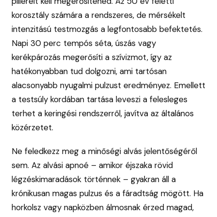
pilléreit kell megerősítened. Az 50 év feletti
korosztály számára a rendszeres, de mérsékelt
intenzitású testmozgás a legfontosabb befektetés.
Napi 30 perc tempós séta, úszás vagy
kerékpározás megerősíti a szívizmot, így az
hatékonyabban tud dolgozni, ami tartósan
alacsonyabb nyugalmi pulzust eredményez. Emellett
a testsúly kordában tartása leveszi a felesleges
terhet a keringési rendszerről, javítva az általános
közérzetet.
Ne feledkezz meg a minőségi alvás jelentőségéről
sem. Az alvási apnoé – amikor éjszaka rövid
légzéskimaradások történnek – gyakran áll a
krónikusan magas pulzus és a fáradtság mögött. Ha
horkolsz vagy napközben álmosnak érzed magad,