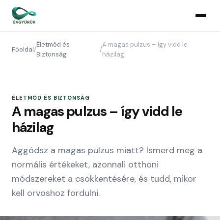
Életmód és
A magas pulzus – így vidd le
Főoldal
/
/
Biztonság
házilag
ÉLETMÓD ÉS BIZTONSÁG
A magas pulzus – így vidd le
házilag
Aggódsz a magas pulzus miatt? Ismerd meg a
normális értékeket, azonnali otthoni
módszereket a csökkentésére, és tudd, mikor
kell orvoshoz fordulni.