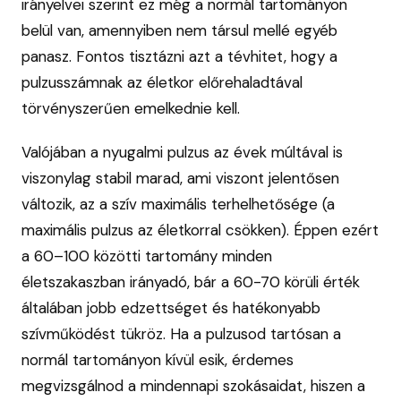
irányelvei szerint ez még a normál tartományon
belül van, amennyiben nem társul mellé egyéb
panasz. Fontos tisztázni azt a tévhitet, hogy a
pulzusszámnak az életkor előrehaladtával
törvényszerűen emelkednie kell.
Valójában a nyugalmi pulzus az évek múltával is
viszonylag stabil marad, ami viszont jelentősen
változik, az a szív maximális terhelhetősége (a
maximális pulzus az életkorral csökken). Éppen ezért
a 60–100 közötti tartomány minden
életszakaszban irányadó, bár a 60-70 körüli érték
általában jobb edzettséget és hatékonyabb
szívműködést tükröz. Ha a pulzusod tartósan a
normál tartományon kívül esik, érdemes
megvizsgálnod a mindennapi szokásaidat, hiszen a