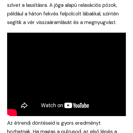
szívet a lassításra. A jóga alapú relaxációs pózok,
például a háton fekvés felpolcolt lábakkal, szintén
segítik a vér visszaáramlását és a megnyugvást.
Az étrendi döntéseid is gyors eredményt
hozhatnak. Ha magas a pulzusod, az első lépés a