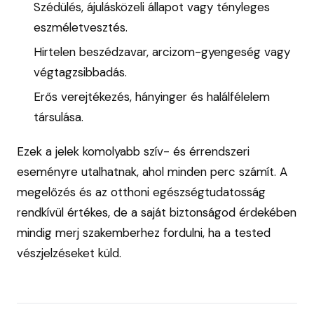
Szédülés, ájulásközeli állapot vagy tényleges
eszméletvesztés.
Hirtelen beszédzavar, arcizom-gyengeség vagy
végtagzsibbadás.
Erős verejtékezés, hányinger és halálfélelem
társulása.
Ezek a jelek komolyabb szív- és érrendszeri
eseményre utalhatnak, ahol minden perc számít. A
megelőzés és az otthoni egészségtudatosság
rendkívül értékes, de a saját biztonságod érdekében
mindig merj szakemberhez fordulni, ha a tested
vészjelzéseket küld.