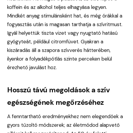
koffein és az alkohol teljes elhagyása legyen.
Mindkét anyag stimulánsként hat, és még órákkal a
fogyasztás után is magasan tarthatja a szívritmust.
Igyál helyettük tiszta vizet vagy nyugtató hatású
gyógyteát, például citromfüvet. Gyakran a
kiszáradás áll a szapora szívverés hátterében,
ilyenkor a folyadékpótlás szinte perceken belül
érezhető javulást hoz.
Hosszú távú megoldások a szív
egészségének megőrzéséhez
A fenntartható eredményekhez nem elegendőek a
gyors tűzoltó módszerek; az életmódod alapvető