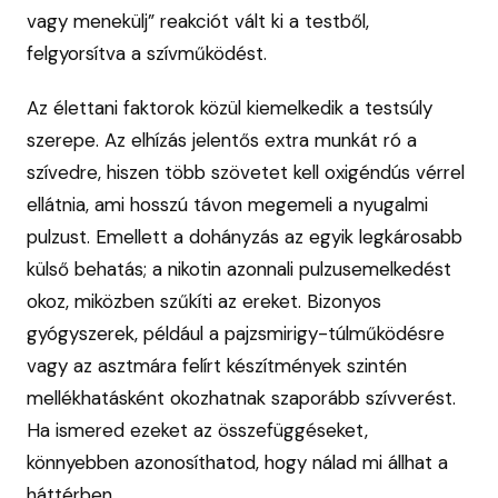
vagy menekülj” reakciót vált ki a testből,
felgyorsítva a szívműködést.
Az élettani faktorok közül kiemelkedik a testsúly
szerepe. Az elhízás jelentős extra munkát ró a
szívedre, hiszen több szövetet kell oxigéndús vérrel
ellátnia, ami hosszú távon megemeli a nyugalmi
pulzust. Emellett a dohányzás az egyik legkárosabb
külső behatás; a nikotin azonnali pulzusemelkedést
okoz, miközben szűkíti az ereket. Bizonyos
gyógyszerek, például a pajzsmirigy-túlműködésre
vagy az asztmára felírt készítmények szintén
mellékhatásként okozhatnak szaporább szívverést.
Ha ismered ezeket az összefüggéseket,
könnyebben azonosíthatod, hogy nálad mi állhat a
háttérben.