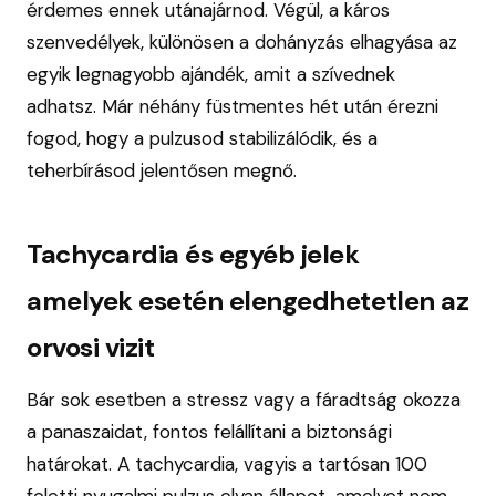
érdemes ennek utánajárnod. Végül, a káros
szenvedélyek, különösen a dohányzás elhagyása az
egyik legnagyobb ajándék, amit a szívednek
adhatsz. Már néhány füstmentes hét után érezni
fogod, hogy a pulzusod stabilizálódik, és a
teherbírásod jelentősen megnő.
Tachycardia és egyéb jelek
amelyek esetén elengedhetetlen az
orvosi vizit
Bár sok esetben a stressz vagy a fáradtság okozza
a panaszaidat, fontos felállítani a biztonsági
határokat. A tachycardia, vagyis a tartósan 100
feletti nyugalmi pulzus olyan állapot, amelyet nem