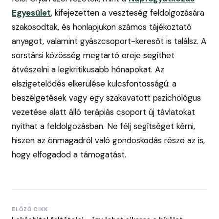
Egyesület
,
kifejezetten a veszteség feldolgozására
szakosodtak, és honlapjukon számos tájékoztató
anyagot, valamint gyászcsoport-keresőt is találsz. A
sorstársi közösség megtartó ereje segíthet
átvészelni a legkritikusabb hónapokat. Az
elszigetelődés elkerülése kulcsfontosságú: a
beszélgetések vagy egy szakavatott pszichológus
vezetése alatt álló terápiás csoport új távlatokat
nyithat a feldolgozásban. Ne félj segítséget kérni,
hiszen az önmagadról való gondoskodás része az is,
hogy elfogadod a támogatást.
ELŐZŐ CIKK