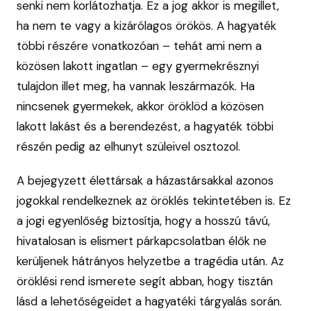
senki nem korlátozhatja. Ez a jog akkor is megillet,
ha nem te vagy a kizárólagos örökös. A hagyaték
többi részére vonatkozóan – tehát ami nem a
közösen lakott ingatlan – egy gyermekrésznyi
tulajdon illet meg, ha vannak leszármazók. Ha
nincsenek gyermekek, akkor öröklöd a közösen
lakott lakást és a berendezést, a hagyaték többi
részén pedig az elhunyt szüleivel osztozol.
A bejegyzett élettársak a házastársakkal azonos
jogokkal rendelkeznek az öröklés tekintetében is. Ez
a jogi egyenlőség biztosítja, hogy a hosszú távú,
hivatalosan is elismert párkapcsolatban élők ne
kerüljenek hátrányos helyzetbe a tragédia után. Az
öröklési rend ismerete segít abban, hogy tisztán
lásd a lehetőségeidet a hagyatéki tárgyalás során.