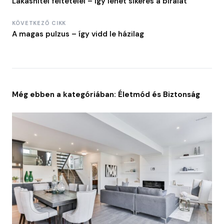
Lakáshitel feltételei – így lehet sikeres a bírálat
KÖVETKEZŐ CIKK
A magas pulzus – így vidd le házilag
Még ebben a kategóriában: Életmód és Biztonság