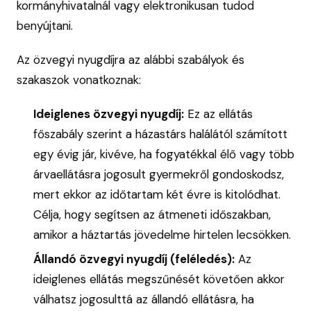
kormányhivatalnál vagy elektronikusan tudod
benyújtani.
Az özvegyi nyugdíjra az alábbi szabályok és
szakaszok vonatkoznak:
Ideiglenes özvegyi nyugdíj:
Ez az ellátás
főszabály szerint a házastárs halálától számított
egy évig jár, kivéve, ha fogyatékkal élő vagy több
árvaellátásra jogosult gyermekről gondoskodsz,
mert ekkor az időtartam két évre is kitolódhat.
Célja, hogy segítsen az átmeneti időszakban,
amikor a háztartás jövedelme hirtelen lecsökken.
Állandó özvegyi nyugdíj (feléledés):
Az
ideiglenes ellátás megszűnését követően akkor
válhatsz jogosulttá az állandó ellátásra, ha