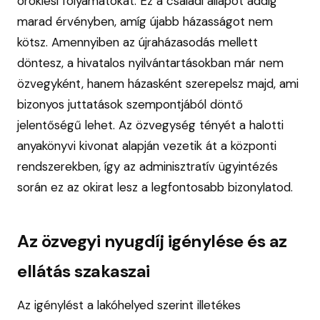
öröklési folyamatokat. Ez a családi állapot addig
marad érvényben, amíg újabb házasságot nem
kötsz. Amennyiben az újraházasodás mellett
döntesz, a hivatalos nyilvántartásokban már nem
özvegyként, hanem házasként szerepelsz majd, ami
bizonyos juttatások szempontjából döntő
jelentőségű lehet. Az özvegység tényét a halotti
anyakönyvi kivonat alapján vezetik át a központi
rendszerekben, így az adminisztratív ügyintézés
során ez az okirat lesz a legfontosabb bizonylatod.
Az özvegyi nyugdíj igénylése és az
ellátás szakaszai
Az igénylést a lakóhelyed szerint illetékes