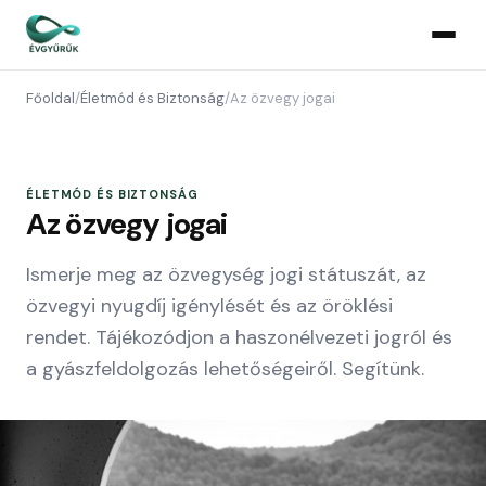
Főoldal
/
Életmód és Biztonság
/
Az özvegy jogai
ÉLETMÓD ÉS BIZTONSÁG
Az özvegy jogai
Ismerje meg az özvegység jogi státuszát, az
özvegyi nyugdíj igénylését és az öröklési
rendet. Tájékozódjon a haszonélvezeti jogról és
a gyászfeldolgozás lehetőségeiről. Segítünk.