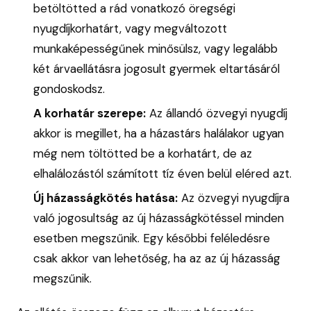
betöltötted a rád vonatkozó öregségi
nyugdíjkorhatárt, vagy megváltozott
munkaképességűnek minősülsz, vagy legalább
két árvaellátásra jogosult gyermek eltartásáról
gondoskodsz.
A korhatár szerepe:
Az állandó özvegyi nyugdíj
akkor is megillet, ha a házastárs halálakor ugyan
még nem töltötted be a korhatárt, de az
elhalálozástól számított tíz éven belül eléred azt.
Új házasságkötés hatása:
Az özvegyi nyugdíjra
való jogosultság az új házasságkötéssel minden
esetben megszűnik. Egy későbbi feléledésre
csak akkor van lehetőség, ha az az új házasság
megszűnik.