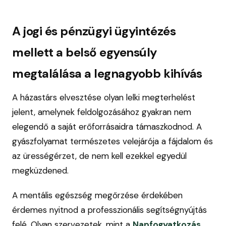
A jogi és pénzügyi ügyintézés
mellett a belső egyensúly
megtalálása a legnagyobb kihívás
A házastárs elvesztése olyan lelki megterhelést
jelent, amelynek feldolgozásához gyakran nem
elegendő a saját erőforrásaidra támaszkodnod. A
gyászfolyamat természetes velejárója a fájdalom és
az ürességérzet, de nem kell ezekkel egyedül
megküzdened.
A mentális egészség megőrzése érdekében
érdemes nyitnod a professzionális segítségnyújtás
felé. Olyan szervezetek, mint a
Napfogyatkozás