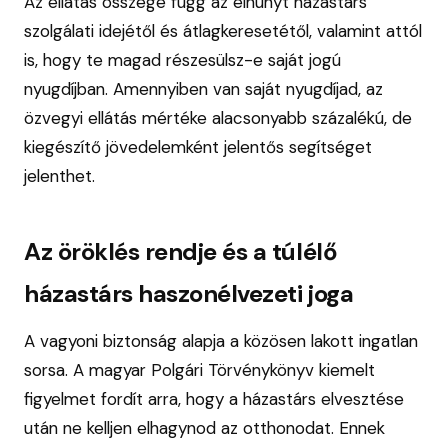
Az ellátás összege függ az elhunyt házastárs
szolgálati idejétől és átlagkeresetétől, valamint attól
is, hogy te magad részesülsz-e saját jogú
nyugdíjban. Amennyiben van saját nyugdíjad, az
özvegyi ellátás mértéke alacsonyabb százalékú, de
kiegészítő jövedelemként jelentős segítséget
jelenthet.
Az öröklés rendje és a túlélő
házastárs haszonélvezeti joga
A vagyoni biztonság alapja a közösen lakott ingatlan
sorsa. A magyar Polgári Törvénykönyv kiemelt
figyelmet fordít arra, hogy a házastárs elvesztése
után ne kelljen elhagynod az otthonodat. Ennek