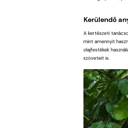
Kerülendő any
A kertészeti tanácso
mint amennyit haszná
olajfestékek használa
szöveteit is.