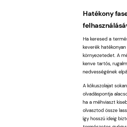
Hatékony fase
felhasználásá
Ha keresed a termés
keverék hatékonyan 
környezetedet. A mé
kenve tartós, rugalm
nedvességének elpá
A kókuszolajat soka
olvadáspontja alacs
ha a méhviaszt kiseb
olvasztod össze las
így hosszú ideig bizt
természetes gyógyu