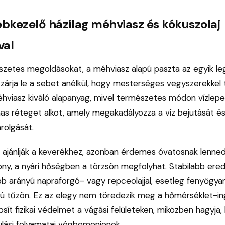
bkezelő házilag méhviasz és kókuszolaj
val
zetes megoldásokat, a méhviasz alapú paszta az egyik leg
zárja le a sebet anélkül, hogy mesterséges vegyszerekkel 
hviasz kiváló alapanyag, mivel természetes módon vízlepe
as réteget alkot, amely megakadályozza a víz bejutását és
rolgását.
n ajánlják a keverékhez, azonban érdemes óvatosnak lenned
ony, a nyári hőségben a törzsön megfolyhat. Stabilabb ere
b arányú napraforgó- vagy repceolajjal, esetleg fenyőgyant
sú tűzön. Ez az elegy nem töredezik meg a hőmérséklet-in
osít fizikai védelmet a vágási felületeken, miközben hagyja,
lási folyamatai végbemenjenek.