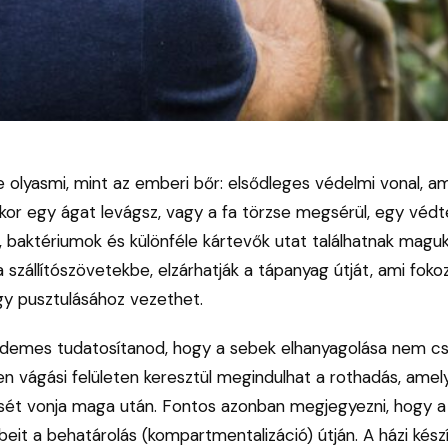
 olyasmi, mint az emberi bőr: elsődleges védelmi vonal, a
kor egy ágat levágsz, vagy a fa törzse megsérül, egy védtel
 baktériumok és különféle kártevők utat találhatnak magu
 szállítószövetekbe, elzárhatják a tápanyag útját, ami foko
y pusztulásához vezethet.
demes tudatosítanod, hogy a sebek elhanyagolása nem cs
len vágási felületen keresztül megindulhat a rothadás, am
sét vonja maga után. Fontos azonban megjegyezni, hogy a 
eit a behatárolás (kompartmentalizáció) útján. A házi kész