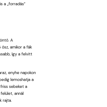
is a „forradás”
öntő. A
 ősz, amikor a fák
abb, így a felvitt
záraz, enyhe napokon
pedig lemoshatja a
 friss sebeket a
elület, annál
 rajta.