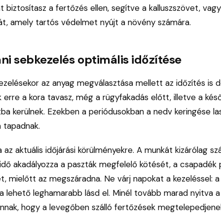
 biztosítasz a fertőzés ellen, segítve a kalluszszövet, vagy
sát, amely tartós védelmet nyújt a növény számára.
ni sebkezelés optimális időzítése
zelésekor az anyag megválasztása mellett az időzítés is d
k erre a kora tavasz, még a rügyfakadás előtt, illetve a késő
ba kerülnek. Ezekben a periódusokban a nedv keringése lass
 tapadnak.
a az aktuális időjárási körülményekre. A munkát kizárólag s
 idő akadályozza a paszták megfelelő kötését, a csapadék 
get, mielőtt az megszáradna. Ne várj napokat a kezeléssel: a
 lehető leghamarabb lásd el. Minél tovább marad nyitva a f
nnak, hogy a levegőben szálló fertőzések megtelepedjenek