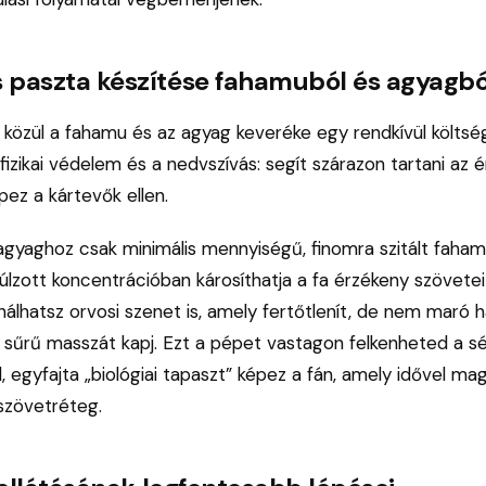
paszta készítése fahamuból és agyagbó
ák közül a fahamu és az agyag keveréke egy rendkívül költs
izikai védelem és a nedvszívás: segít szárazon tartani az ér
ez a kártevők ellen.
agyaghoz csak minimális mennyiségű, finomra szitált faham
úlzott koncentrációban károsíthatja a fa érzékeny szövete
nálhatsz orvosi szenet is, amely fertőtlenít, de nem maró 
y sűrű masszát kapj. Ezt a pépet vastagon felkenheted a s
egyfajta „biológiai tapaszt” képez a fán, amely idővel mag
j szövetréteg.