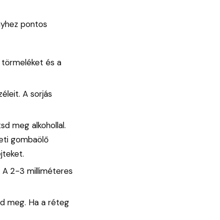
nyhez pontos
a törmeléket és a
leit. A sorjás
sd meg alkohollal.
zeti gombaölő
jteket.
. A 2-3 milliméteres
ld meg. Ha a réteg