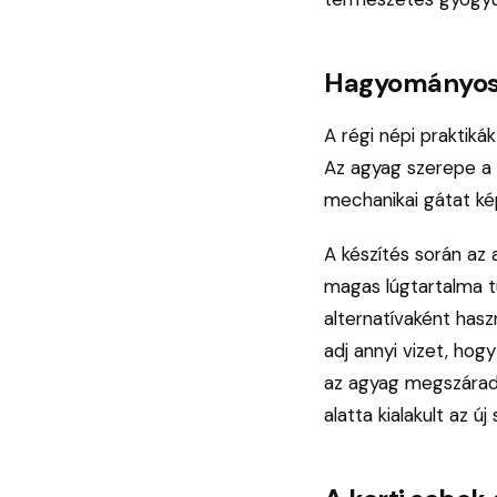
Hagyományos 
A régi népi praktik
Az agyag szerepe a f
mechanikai gátat kép
A készítés során az 
magas lúgtartalma t
alternatívaként hasz
adj annyi vizet, hog
az agyag megszárad, 
alatta kialakult az ú