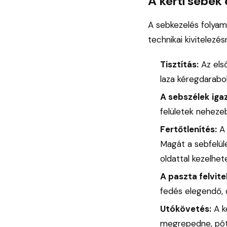
A kerti sebek
A sebkezelés folyam
technikai kivitelezé
Tisztítás:
Az első
laza kéregdarabo
A sebszélek igaz
felületek neheze
Fertőtlenítés:
A 
Magát a sebfelül
oldattal kezelhet
A paszta felvite
fedés elegendő, 
Utókövetés:
A k
megrepedne, pót