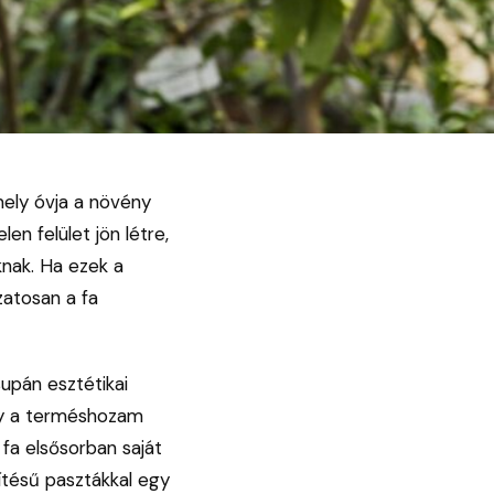
mely óvja a növény
en felület jön létre,
knak. Ha ezek a
zatosan a fa
upán esztétikai
ely a terméshozam
fa elsősorban saját
ítésű pasztákkal egy