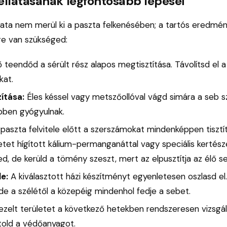
 ellátásának legfontosabb lépései
ata nem merül ki a paszta felkenésében; a tartós eredmé
sre van szükséged:
 teendőd a sérült rész alapos megtisztítása. Távolítsd el 
kat.
ítása:
Éles késsel vagy metszőollóval vágd simára a seb szé
bben gyógyulnak.
paszta felvitele előtt a szerszámokat mindenképpen tisztít
etet hígított kálium-permanganáttal vagy speciális kertés
ed, de kerüld a tömény szeszt, mert az elpusztítja az élő se
le:
A kiválasztott házi készítményt egyenletesen oszlasd el
de a szélétől a közepéig mindenhol fedje a sebet.
ezelt területet a következő hetekben rendszeresen vizsgá
old a védőanyagot.