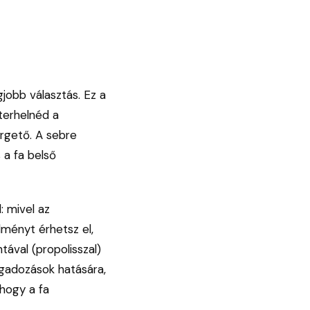
jobb választás. Ez a
terhelnéd a
rgető. A sebre
 a fa belső
: mivel az
dményt érhetsz el,
ával (propolisszal)
gadozások hatására,
 hogy a fa