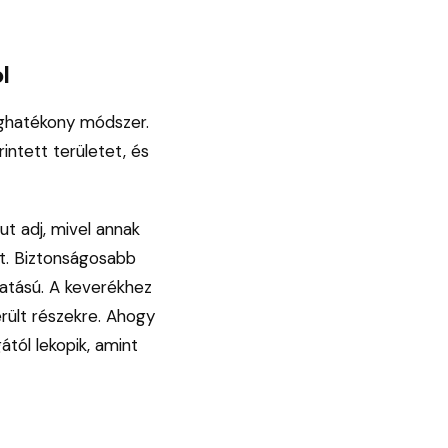
l
éghatékony módszer.
intett területet, és
ut adj, mivel annak
it. Biztonságosabb
hatású. A keverékhez
érült részekre. Ahogy
ától lekopik, amint