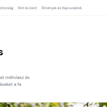
iztonság
Kint és bent
Élmények és Kapcsolatok
s
at méhviasz és
éseket a fa