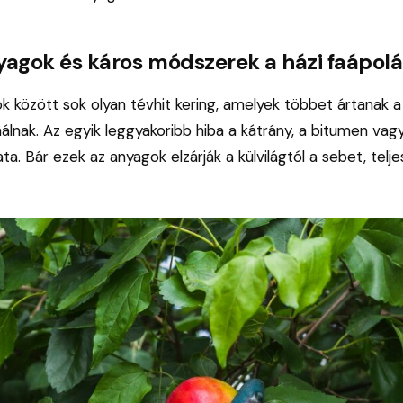
agok és káros módszerek a házi faápol
k között sok olyan tévhit kering, amelyek többet ártanak 
lnak. Az egyik leggyakoribb hiba a kátrány, a bitumen vagy
ta. Bár ezek az anyagok elzárják a külvilágtól a sebet, telj