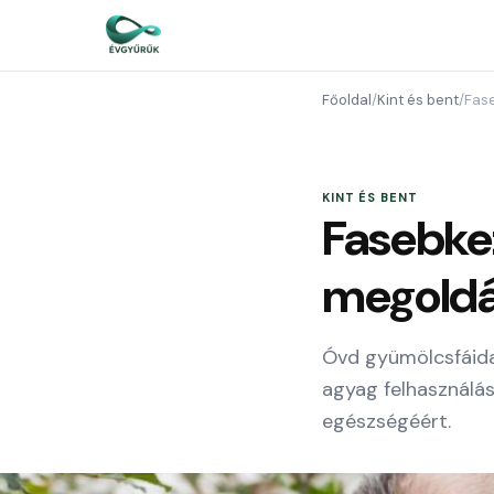
Főoldal
/
Kint és bent
/
Fas
KINT ÉS BENT
Fasebkez
megoldá
Óvd gyümölcsfáida
agyag felhasználás
egészségéért.