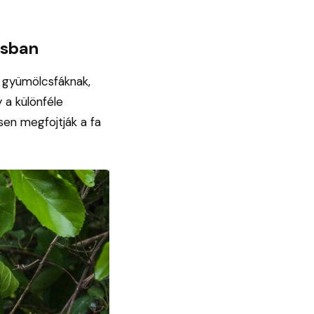
ásban
a gyümölcsfáknak,
 a különféle
esen megfojtják a fa