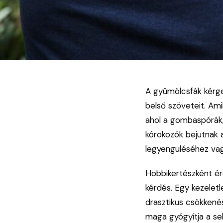
A gyümölcsfák kérge
belső szöveteit. Ami
ahol a gombaspórák,
kórokozók bejutnak a
legyengüléséhez vag
Hobbikertészként ér
kérdés. Egy kezelet
drasztikus csökkené
maga gyógyítja a seb