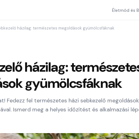
Életmód és B
ebkezelő házilag: természetes megoldások gyümölcsfáknak
elő házilag: természete
sok gyümölcsfáknak
t! Fedezz fel természetes házi sebkezelő megoldások
ával. Ismerd meg a helyes időzítést és alkalmazási lép