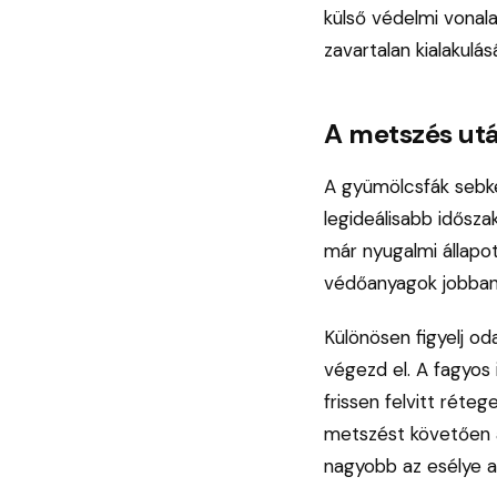
külső védelmi vonalat
zavartalan kialakulá
A metszés utá
A gyümölcsfák sebke
legideálisabb idősza
már nyugalmi állapot
védőanyagok jobban
Különösen figyelj od
végezd el. A fagyos
frissen felvitt réte
metszést követően a
nagyobb az esélye a