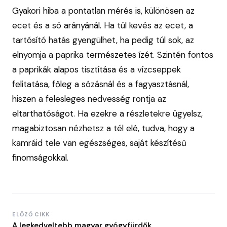
Gyakori hiba a pontatlan mérés is, különösen az
ecet és a só arányánál. Ha túl kevés az ecet, a
tartósító hatás gyengülhet, ha pedig túl sok, az
elnyomja a paprika természetes ízét. Szintén fontos
a paprikák alapos tisztítása és a vízcseppek
felitatása, főleg a sózásnál és a fagyasztásnál,
hiszen a felesleges nedvesség rontja az
eltarthatóságot. Ha ezekre a részletekre ügyelsz,
magabiztosan nézhetsz a tél elé, tudva, hogy a
kamráid tele van egészséges, saját készítésű
finomságokkal.
ELŐZŐ CIKK
A legkedveltebb magyar gyógyfürdők