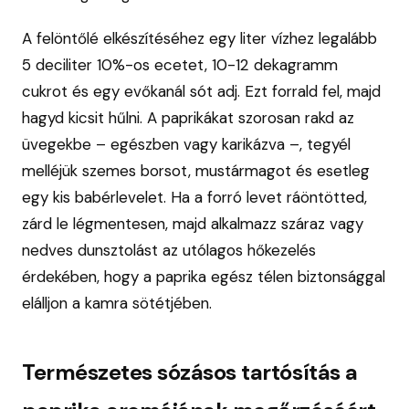
A felöntőlé elkészítéséhez egy liter vízhez legalább
5 deciliter 10%-os ecetet, 10-12 dekagramm
cukrot és egy evőkanál sót adj. Ezt forrald fel, majd
hagyd kicsit hűlni. A paprikákat szorosan rakd az
üvegekbe – egészben vagy karikázva –, tegyél
melléjük szemes borsot, mustármagot és esetleg
egy kis babérlevelet. Ha a forró levet ráöntötted,
zárd le légmentesen, majd alkalmazz száraz vagy
nedves dunsztolást az utólagos hőkezelés
érdekében, hogy a paprika egész télen biztonsággal
elálljon a kamra sötétjében.
Természetes sózásos tartósítás a