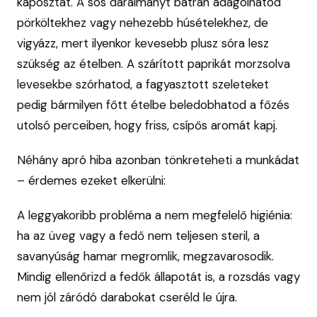
káposztát. A sós darálmányt bátran adagolhatod
pörköltekhez vagy nehezebb húsételekhez, de
vigyázz, mert ilyenkor kevesebb plusz sóra lesz
szükség az ételben. A szárított paprikát morzsolva
levesekbe szórhatod, a fagyasztott szeleteket
pedig bármilyen főtt ételbe beledobhatod a főzés
utolsó perceiben, hogy friss, csípős aromát kapj.
Néhány apró hiba azonban tönkreteheti a munkádat
– érdemes ezeket elkerülni:
A leggyakoribb probléma a nem megfelelő higiénia:
ha az üveg vagy a fedő nem teljesen steril, a
savanyúság hamar megromlik, megzavarosodik.
Mindig ellenőrizd a fedők állapotát is, a rozsdás vagy
nem jól záródó darabokat cseréld le újra.