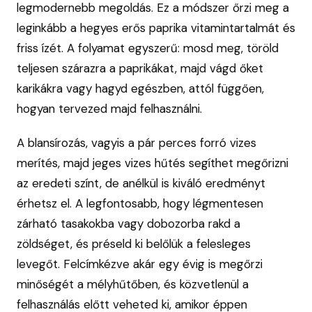
legmodernebb megoldás. Ez a módszer őrzi meg a
leginkább a hegyes erős paprika vitamintartalmát és
friss ízét. A folyamat egyszerű: mosd meg, töröld
teljesen szárazra a paprikákat, majd vágd őket
karikákra vagy hagyd egészben, attól függően,
hogyan tervezed majd felhasználni.
A blansírozás, vagyis a pár perces forró vizes
merítés, majd jeges vizes hűtés segíthet megőrizni
az eredeti színt, de anélkül is kiváló eredményt
érhetsz el. A legfontosabb, hogy légmentesen
zárható tasakokba vagy dobozorba rakd a
zöldséget, és préseld ki belőlük a felesleges
levegőt. Felcímkézve akár egy évig is megőrzi
minőségét a mélyhűtőben, és közvetlenül a
felhasználás előtt veheted ki, amikor éppen