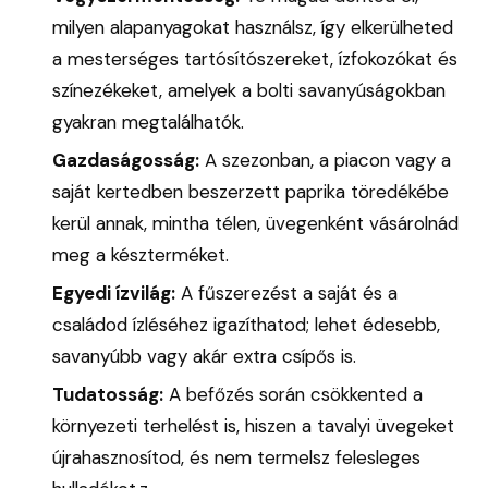
milyen alapanyagokat használsz, így elkerülheted
a mesterséges tartósítószereket, ízfokozókat és
színezékeket, amelyek a bolti savanyúságokban
gyakran megtalálhatók.
Gazdaságosság:
A szezonban, a piacon vagy a
saját kertedben beszerzett paprika töredékébe
kerül annak, mintha télen, üvegenként vásárolnád
meg a készterméket.
Egyedi ízvilág:
A fűszerezést a saját és a
családod ízléséhez igazíthatod; lehet édesebb,
savanyúbb vagy akár extra csípős is.
Tudatosság:
A befőzés során csökkented a
környezeti terhelést is, hiszen a tavalyi üvegeket
újrahasznosítod, és nem termelsz felesleges