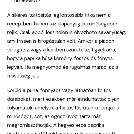
hulladékot.z
A sikeres tartósítás legfontosabb titka nem a
receptben, hanem az alapanyagok minőségében
rejlik. Csak abból lesz télen is élvezhető savanyúság,
ami frissen is kifogástalan volt. Amikor a piacon
válogatsz vagy a kertben szüretelsz, figyelj arra,
hogy a paprika húsa kemény, feszes és fényes
legyen. Ha megnyomod és rugalmas marad, az a
frissesség jele.
Kerüld a puha, fonnyadt vagy láthatóan foltos
darabokat, mert ezekben már elindulhattak olyan
folyamatok, amelyek a tartósítás után is rontják a
minőséget, sőt, az egész üveg tartalmát
megromlaszthatják. A hegyes erős paprika
esetében a sötétzöld vagy a már bepirosodott,