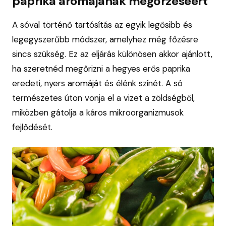
paprika aromájának megőrzéséért
A sóval történő tartósítás az egyik legősibb és
legegyszerűbb módszer, amelyhez még főzésre
sincs szükség. Ez az eljárás különösen akkor ajánlott,
ha szeretnéd megőrizni a hegyes erős paprika
eredeti, nyers aromáját és élénk színét. A só
természetes úton vonja el a vizet a zöldségből,
miközben gátolja a káros mikroorganizmusok
fejlődését.