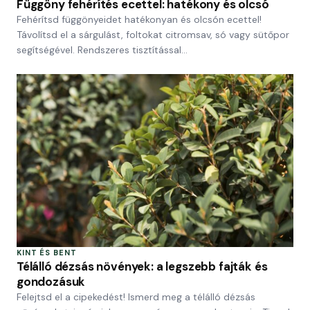
Függöny fehérítés ecettel: hatékony és olcsó
Fehérítsd függönyeidet hatékonyan és olcsón ecettel!
Távolítsd el a sárgulást, foltokat citromsav, só vagy sütőpor
segítségével. Rendszeres tisztítással…
KINT ÉS BENT
Télálló dézsás növények: a legszebb fajták és
gondozásuk
Felejtsd el a cipekedést! Ismerd meg a télálló dézsás