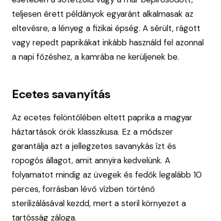
teljesen érett példányok egyaránt alkalmasak az
eltevésre, a lényeg a fizikai épség. A sérült, rágott
vagy repedt paprikákat inkább használd fel azonnal
a napi főzéshez, a kamrába ne kerüljenek be.
Ecetes savanyítás
Az ecetes felöntőlében eltett paprika a magyar
háztartások örök klasszikusa. Ez a módszer
garantálja azt a jellegzetes savanykás ízt és
ropogós állagot, amit annyira kedvelünk. A
folyamatot mindig az üvegek és fedők legalább 10
perces, forrásban lévő vízben történő
sterilizálásával kezdd, mert a steril környezet a
tartósság záloga.