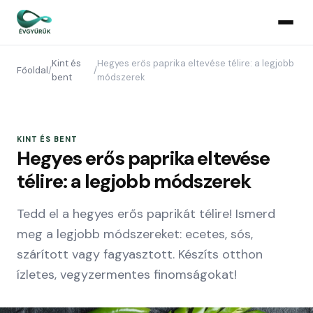
Kint és
Hegyes erős paprika eltevése télire: a legjobb
Főoldal
/
/
bent
módszerek
KINT ÉS BENT
Hegyes erős paprika eltevése
télire: a legjobb módszerek
Tedd el a hegyes erős paprikát télire! Ismerd
meg a legjobb módszereket: ecetes, sós,
szárított vagy fagyasztott. Készíts otthon
ízletes, vegyzermentes finomságokat!