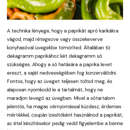
A technika lényege, hogy a paprikát apró karikákra
vágod, majd rétegezve vagy összekeverve
konyhasóval üvegekbe tömöríted. Általában tíz
dekagramm paprikához két dekagramm só
szükséges. Ahogy a só hatására a paprika levet
ereszt, a saját nedvességében fog konzerválódni.
Fontos, hogy az üveget teljesen töltsd meg, és
alaposan nyomkodd le a tartalmát, hogy ne
maradjon levegő az üvegben. Mivel a sótartalom
jelentős, ha magas vérnyomással küzdesz, érdemes
mértékkel, csupán ízesítőként használnod a paprikát,
az étel készítésekor pedig vedd figyelembe a benne