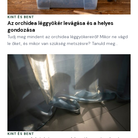
KINT ÉS BENT
Az orchidea léggyökér levágása és a helyes
gondozása
Tudj meg mindent az orchidea léggyökereiről! Mikor ne vágd
le őket, és mikor van szükség metszésre? Tanuld meg…
KINT ÉS BENT