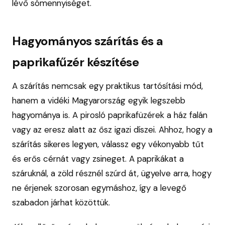
lévő sómennyiséget.
Hagyományos szárítás és a
paprikafűzér készítése
A szárítás nemcsak egy praktikus tartósítási mód,
hanem a vidéki Magyarország egyik legszebb
hagyománya is. A pirosló paprikafüzérek a ház falán
vagy az eresz alatt az ősz igazi díszei. Ahhoz, hogy a
szárítás sikeres legyen, válassz egy vékonyabb tűt
és erős cérnát vagy zsineget. A paprikákat a
száruknál, a zöld résznél szúrd át, ügyelve arra, hogy
ne érjenek szorosan egymáshoz, így a levegő
szabadon járhat közöttük.