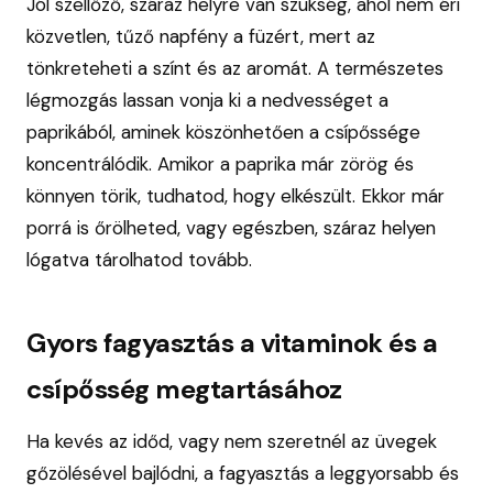
Jól szellőző, száraz helyre van szükség, ahol nem éri
közvetlen, tűző napfény a füzért, mert az
tönkreteheti a színt és az aromát. A természetes
légmozgás lassan vonja ki a nedvességet a
paprikából, aminek köszönhetően a csípőssége
koncentrálódik. Amikor a paprika már zörög és
könnyen törik, tudhatod, hogy elkészült. Ekkor már
porrá is őrölheted, vagy egészben, száraz helyen
lógatva tárolhatod tovább.
Gyors fagyasztás a vitaminok és a
csípősség megtartásához
Ha kevés az időd, vagy nem szeretnél az üvegek
gőzölésével bajlódni, a fagyasztás a leggyorsabb és