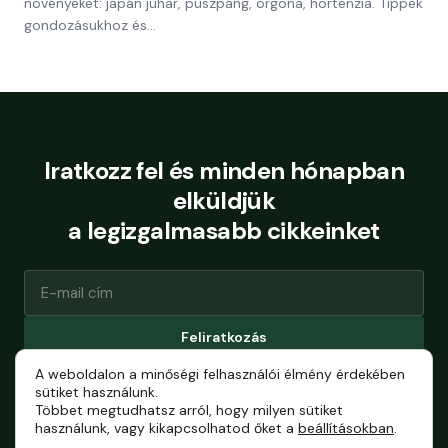
növényeket: japán juhar, puszpáng, orgona, hortenzia. Tippek
gondozásukhoz és…
Iratkozz fel és minden hónapban
elküldjük
a legizgalmasabb cikkeinket
Feliratkozás
A weboldalon a minőségi felhasználói élmény érdekében
Bármikor leiratkozhatsz.
sütiket használunk.
Többet megtudhatsz arról, hogy milyen sütiket
használunk, vagy kikapcsolhatod őket a
beállításokban
.