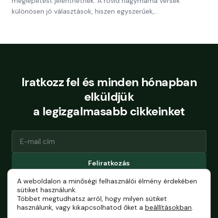
meglepetést jelenthetnek. A rövid nagymama versek
különösen jó választások, hiszen egyszerűek,…
Iratkozz fel és minden hónapban
elküldjük
a legizgalmasabb cikkeinket
Feliratkozás
A weboldalon a minőségi felhasználói élmény érdekében
Bármikor leiratkozhatsz.
sütiket használunk.
Többet megtudhatsz arról, hogy milyen sütiket
használunk, vagy kikapcsolhatod őket a
beállításokban
.