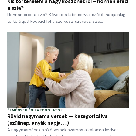
Kis történelem a nagy köszönésről – honnan ered
a szia?
Honnan ered a szia? Kövesd a latin servus szótól napjainkig
tartó útját! Fedezd fel a szervusz, szevasz, szia…
ÉLMÉNYEK ÉS KAPCSOLATOK
Rövid nagymama versek — kategorizálva
(szülinap, anyák napja, …)
A nagymamának szóló versek számos alkalomra kedves