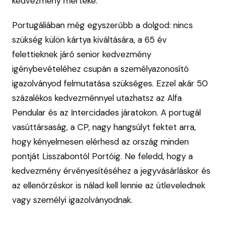
kedvezmény mértéke.
Portugáliában még egyszerűbb a dolgod: nincs
szükség külön kártya kiváltására, a 65 év
felettieknek járó senior kedvezmény
igénybevételéhez csupán a személyazonosító
igazolványod felmutatása szükséges. Ezzel akár 50
százalékos kedvezménnyel utazhatsz az Alfa
Pendular és az Intercidades járatokon. A portugál
vasúttársaság, a CP, nagy hangsúlyt fektet arra,
hogy kényelmesen elérhesd az ország minden
pontját Lisszabontól Portóig. Ne feledd, hogy a
kedvezmény érvényesítéséhez a jegyvásárláskor és
az ellenőrzéskor is nálad kell lennie az útlevelednek
vagy személyi igazolványodnak.