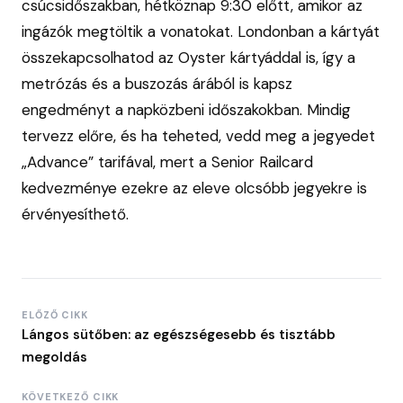
csúcsidőszakban, hétköznap 9:30 előtt, amikor az
ingázók megtöltik a vonatokat. Londonban a kártyát
összekapcsolhatod az Oyster kártyáddal is, így a
metrózás és a buszozás árából is kapsz
engedményt a napközbeni időszakokban. Mindig
tervezz előre, és ha teheted, vedd meg a jegyedet
„Advance” tarifával, mert a Senior Railcard
kedvezménye ezekre az eleve olcsóbb jegyekre is
érvényesíthető.
ELŐZŐ CIKK
Lángos sütőben: az egészségesebb és tisztább
megoldás
KÖVETKEZŐ CIKK