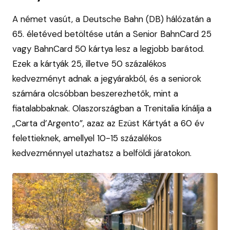
A német vasút, a Deutsche Bahn (DB) hálózatán a
65. életéved betöltése után a Senior BahnCard 25
vagy BahnCard 50 kártya lesz a legjobb barátod.
Ezek a kártyák 25, illetve 50 százalékos
kedvezményt adnak a jegyárakból, és a seniorok
számára olcsóbban beszerezhetők, mint a
fiatalabbaknak. Olaszországban a Trenitalia kínálja a
„Carta d’Argento”, azaz az Ezüst Kártyát a 60 év
felettieknek, amellyel 10-15 százalékos
kedvezménnyel utazhatsz a belföldi járatokon.