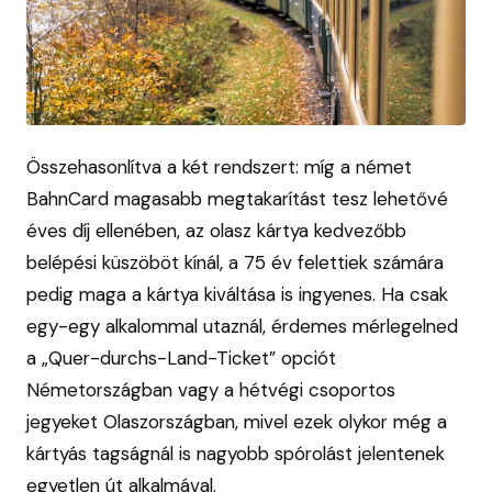
Összehasonlítva a két rendszert: míg a német
BahnCard magasabb megtakarítást tesz lehetővé
éves díj ellenében, az olasz kártya kedvezőbb
belépési küszöböt kínál, a 75 év felettiek számára
pedig maga a kártya kiváltása is ingyenes. Ha csak
egy-egy alkalommal utaznál, érdemes mérlegelned
a „Quer-durchs-Land-Ticket” opciót
Németországban vagy a hétvégi csoportos
jegyeket Olaszországban, mivel ezek olykor még a
kártyás tagságnál is nagyobb spórolást jelentenek
egyetlen út alkalmával.