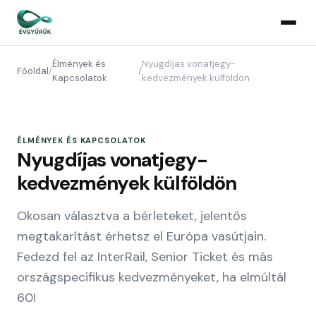
Élmények és
Nyugdíjas vonatjegy-
Főoldal
/
/
Kapcsolatok
kedvezmények külföldön
ÉLMÉNYEK ÉS KAPCSOLATOK
Nyugdíjas vonatjegy-
kedvezmények külföldön
Okosan választva a bérleteket, jelentős
megtakarítást érhetsz el Európa vasútjain.
Fedezd fel az InterRail, Senior Ticket és más
országspecifikus kedvezményeket, ha elmúltál
60!