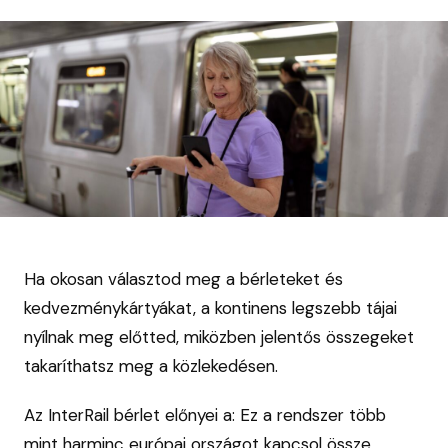
Ha okosan választod meg a bérleteket és
kedvezménykártyákat, a kontinens legszebb tájai
nyílnak meg előtted, miközben jelentős összegeket
takaríthatsz meg a közlekedésen.
Az InterRail bérlet előnyei a: Ez a rendszer több
mint harminc európai országot kapcsol össze,