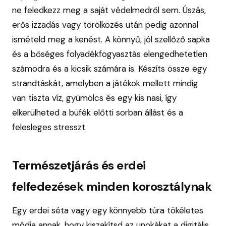
ne feledkezz meg a saját védelmedről sem. Úszás,
erős izzadás vagy törölközés után pedig azonnal
ismételd meg a kenést. A könnyű, jól szellőző sapka
és a bőséges folyadékfogyasztás elengedhetetlen
számodra és a kicsik számára is. Készíts össze egy
strandtáskát, amelyben a játékok mellett mindig
van tiszta víz, gyümölcs és egy kis nasi, így
elkerülheted a büfék előtti sorban állást és a
felesleges stresszt.
Természetjárás és erdei
felfedezések minden korosztálynak
Egy erdei séta vagy egy könnyebb túra tökéletes
módja annak, hogy kiszakítsd az unokákat a digitális