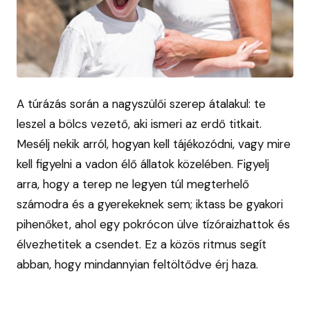
A túrázás során a nagyszülői szerep átalakul: te
leszel a bölcs vezető, aki ismeri az erdő titkait.
Mesélj nekik arról, hogyan kell tájékozódni, vagy mire
kell figyelni a vadon élő állatok közelében. Figyelj
arra, hogy a terep ne legyen túl megterhelő
számodra és a gyerekeknek sem; iktass be gyakori
pihenőket, ahol egy pokrócon ülve tízóraizhattok és
élvezhetitek a csendet. Ez a közös ritmus segít
abban, hogy mindannyian feltöltődve érj haza.