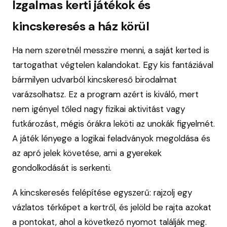
Izgalmas kerti játékok és
kincskeresés a ház körül
Ha nem szeretnél messzire menni, a saját kerted is
tartogathat végtelen kalandokat. Egy kis fantáziával
bármilyen udvarból kincskereső birodalmat
varázsolhatsz. Ez a program azért is kiváló, mert
nem igényel tőled nagy fizikai aktivitást vagy
futkározást, mégis órákra leköti az unokák figyelmét.
A játék lényege a logikai feladványok megoldása és
az apró jelek követése, ami a gyerekek
gondolkodását is serkenti.
A kincskeresés felépítése egyszerű: rajzolj egy
vázlatos térképet a kertről, és jelöld be rajta azokat
a pontokat, ahol a következő nyomot találják meg.