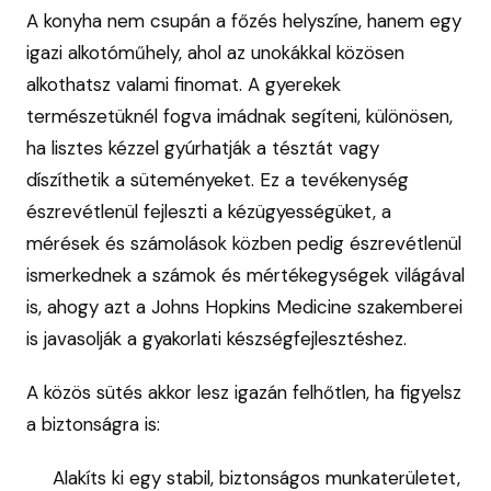
A konyha nem csupán a főzés helyszíne, hanem egy
igazi alkotóműhely, ahol az unokákkal közösen
alkothatsz valami finomat. A gyerekek
természetüknél fogva imádnak segíteni, különösen,
ha lisztes kézzel gyúrhatják a tésztát vagy
díszíthetik a süteményeket. Ez a tevékenység
észrevétlenül fejleszti a kézügyességüket, a
mérések és számolások közben pedig észrevétlenül
ismerkednek a számok és mértékegységek világával
is, ahogy azt a Johns Hopkins Medicine szakemberei
is javasolják a gyakorlati készségfejlesztéshez.
A közös sütés akkor lesz igazán felhőtlen, ha figyelsz
a biztonságra is:
Alakíts ki egy stabil, biztonságos munkaterületet,