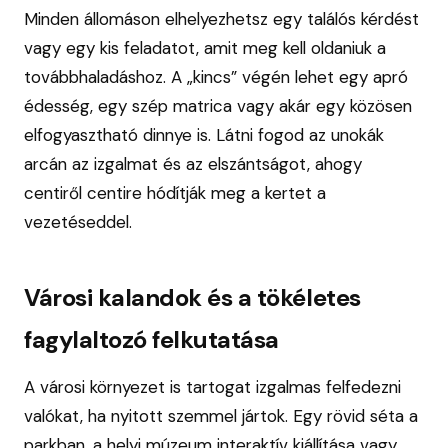
Minden állomáson elhelyezhetsz egy találós kérdést
vagy egy kis feladatot, amit meg kell oldaniuk a
továbbhaladáshoz. A „kincs” végén lehet egy apró
édesség, egy szép matrica vagy akár egy közösen
elfogyasztható dinnye is. Látni fogod az unokák
arcán az izgalmat és az elszántságot, ahogy
centiről centire hódítják meg a kertet a
vezetéseddel.
Városi kalandok és a tökéletes
fagylaltozó felkutatása
A városi környezet is tartogat izgalmas felfedezni
valókat, ha nyitott szemmel jártok. Egy rövid séta a
parkban, a helyi múzeum interaktív kiállítása vagy