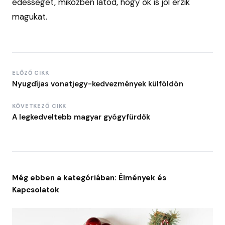
édességet, miközben látod, hogy ők is jól érzik
magukat.
ELŐZŐ CIKK
Nyugdíjas vonatjegy-kedvezmények külföldön
KÖVETKEZŐ CIKK
A legkedveltebb magyar gyógyfürdők
Még ebben a kategóriában: Élmények és
Kapcsolatok