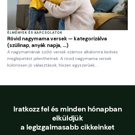
ÉLMÉNYEK ÉS KAPCSOLATOK
Rövid nagymama versek — kategorizálva
(szülinap, anyák napja, …)
A nagymamának szóló versek számos alkalomra kedves
meglepetést jelenthetnek. A rövid nagymama versek
különösen jó választások, hiszen egyszerűek,…
Iratkozz fel és minden hónapban
elküldjük
a legizgalmasabb cikkeinket