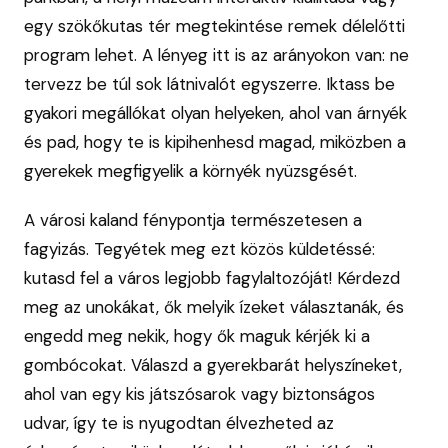
egy szökőkutas tér megtekintése remek délelőtti
program lehet. A lényeg itt is az arányokon van: ne
tervezz be túl sok látnivalót egyszerre. Iktass be
gyakori megállókat olyan helyeken, ahol van árnyék
és pad, hogy te is kipihenhesd magad, miközben a
gyerekek megfigyelik a környék nyüzsgését.
A városi kaland fénypontja természetesen a
fagyizás. Tegyétek meg ezt közös küldetéssé:
kutasd fel a város legjobb fagylaltozóját! Kérdezd
meg az unokákat, ők melyik ízeket választanák, és
engedd meg nekik, hogy ők maguk kérjék ki a
gombócokat. Válaszd a gyerekbarát helyszíneket,
ahol van egy kis játszósarok vagy biztonságos
udvar, így te is nyugodtan élvezheted az