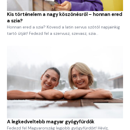
Kis történelem a nagy köszönésről – honnan ered
a szia?
Honnan ered a szia? Kövesd a latin servus szótól napjainkig
tartó útját! Fedezd fel a szervusz, szevasz, szia…
A legkedveltebb magyar gyógyfürdők
Fedezd fel Magyarország legjobb gyógyfürdőit! Hévíz,