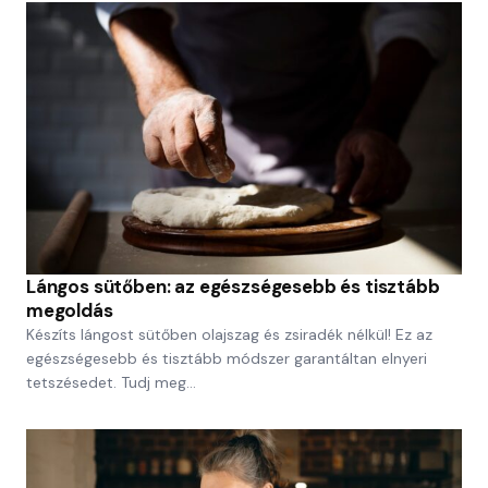
Lángos sütőben: az egészségesebb és tisztább
megoldás
Készíts lángost sütőben olajszag és zsiradék nélkül! Ez az
egészségesebb és tisztább módszer garantáltan elnyeri
tetszésedet. Tudj meg…