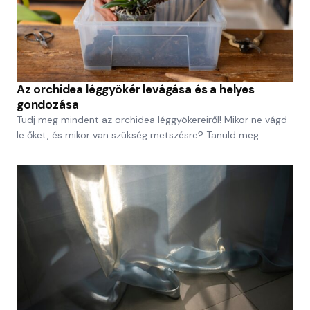
Az orchidea léggyökér levágása és a helyes
gondozása
Tudj meg mindent az orchidea léggyökereiről! Mikor ne vágd
le őket, és mikor van szükség metszésre? Tanuld meg…