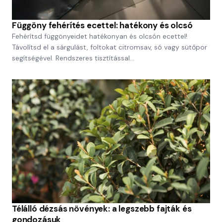
Függöny fehérítés ecettel: hatékony és olcsó
Fehérítsd függönyeidet hatékonyan és olcsón ecettel!
Távolítsd el a sárgulást, foltokat citromsav, só vagy sütőpor
segítségével. Rendszeres tisztítással…
Télálló dézsás növények: a legszebb fajták és
gondozásuk