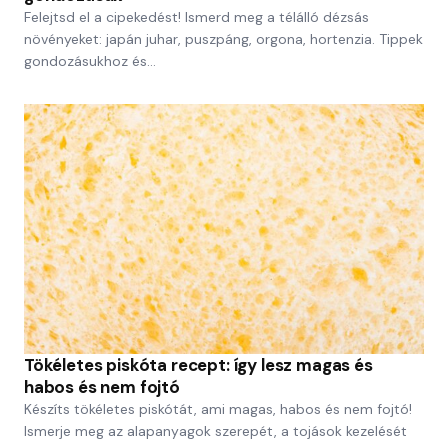
Felejtsd el a cipekedést! Ismerd meg a télálló dézsás
növényeket: japán juhar, puszpáng, orgona, hortenzia. Tippek
gondozásukhoz és…
Tökéletes piskóta recept: így lesz magas és
habos és nem fojtó
Készíts tökéletes piskótát, ami magas, habos és nem fojtó!
Ismerje meg az alapanyagok szerepét, a tojások kezelését