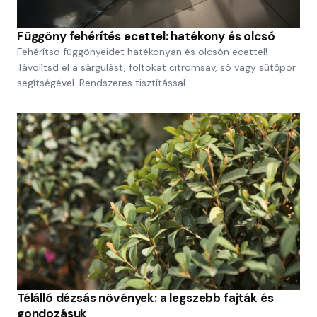
Függöny fehérítés ecettel: hatékony és olcsó
Fehérítsd függönyeidet hatékonyan és olcsón ecettel!
Távolítsd el a sárgulást, foltokat citromsav, só vagy sütőpor
segítségével. Rendszeres tisztítással…
Télálló dézsás növények: a legszebb fajták és
gondozásuk