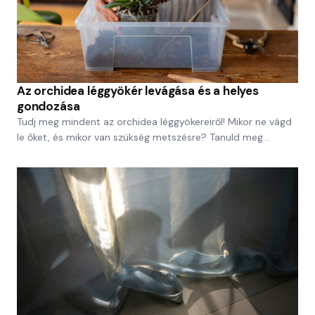
Az orchidea léggyökér levágása és a helyes
gondozása
Tudj meg mindent az orchidea léggyökereiről! Mikor ne vágd
le őket, és mikor van szükség metszésre? Tanuld meg…