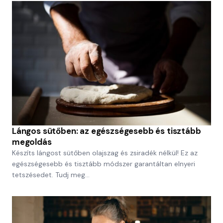
Lángos sütőben: az egészségesebb és tisztább
megoldás
Készíts lángost sütőben olajszag és zsiradék nélkül! Ez az
egészségesebb és tisztább módszer garantáltan elnyeri
tetszésedet. Tudj meg…