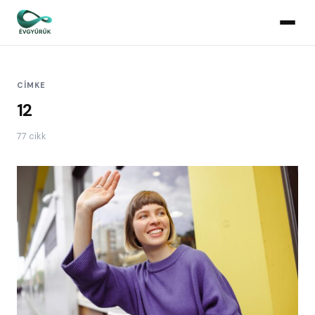
CÍMKE
12
77 cikk