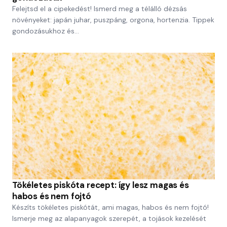
Felejtsd el a cipekedést! Ismerd meg a télálló dézsás
növényeket: japán juhar, puszpáng, orgona, hortenzia. Tippek
gondozásukhoz és…
Tökéletes piskóta recept: így lesz magas és
habos és nem fojtó
Készíts tökéletes piskótát, ami magas, habos és nem fojtó!
Ismerje meg az alapanyagok szerepét, a tojások kezelését