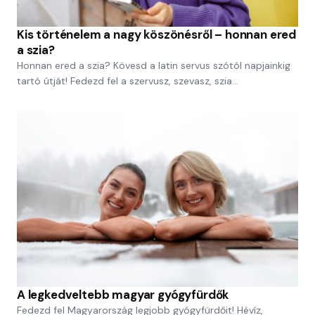
Kis történelem a nagy köszönésről – honnan ered
a szia?
Honnan ered a szia? Kövesd a latin servus szótól napjainkig
tartó útját! Fedezd fel a szervusz, szevasz, szia…
A legkedveltebb magyar gyógyfürdők
Fedezd fel Magyarország legjobb gyógyfürdőit! Hévíz,